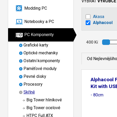
VYBRAT
VÝROBCE
Modding PC
Akasa
Notebooky a PC
Alphacool
PC Komponenty
Grafické karty
Optické mechaniky
Od Nejlevnějšíh
Ostatní komponenty
Paměťové moduly
Pevné disky
Alphacool 
Procesory
Kit with US
Skříně
- 80cm
Big Tower hliníkové
Big Tower ocelové
HTPC Full ATX