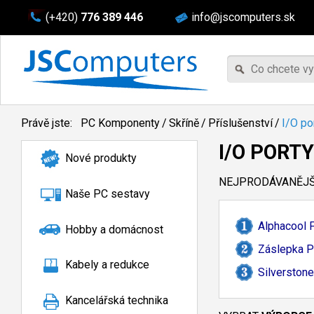
(+420)
776 389 446
info@jscomputers.sk
Právě jste:
PC Komponenty
/
Skříně
/
Příslušenství
/
I/O po
I/O PORTY
Nové produkty
NEJPRODÁVANĚJŠÍ
Naše PC sestavy
Alphacool F
Hobby a domácnost
Záslepka P
Kabely a redukce
Silverston
Kancelářská technika