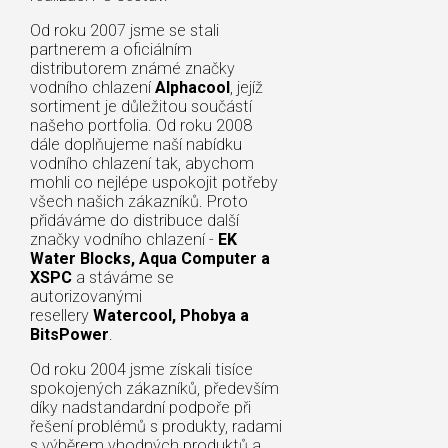
Od roku 2007 jsme se stali
partnerem a oficiálním
distributorem známé značky
vodního chlazení
Alphacool
, jejíž
sortiment je důležitou součástí
našeho portfolia. Od roku 2008
dále doplňujeme naší nabídku
vodního chlazení tak, abychom
mohli co nejlépe uspokojit potřeby
všech našich zákazníků. Proto
přidáváme do distribuce další
značky vodního chlazení -
EK
Water Blocks, Aqua Computer a
XSPC
a stáváme se
autorizovanými
resellery
Watercool, Phobya a
BitsPower
.
Od roku 2004 jsme získali tisíce
spokojených zákazníků, především
díky nadstandardní podpoře při
řešení problémů s produkty, radami
s výběrem vhodných produktů a