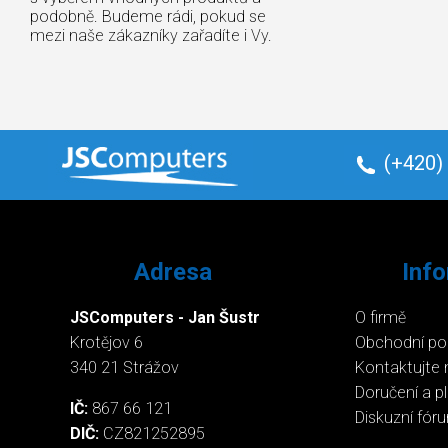
podobně. Budeme rádi, pokud se
mezi naše zákazníky zařadíte i Vy.
(+420)
Adresa
Inf
JSComputers - Jan Šustr
O firmě
Krotějov 6
Obchodní p
340 21 Strážov
Kontaktujte 
Doručení a p
IČ:
867 66 121
Diskuzní fór
DIČ:
CZ821252895