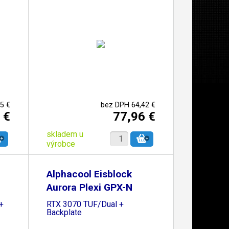
5 €
bez DPH 64,42 €
 €
77,96 €
skladem u
výrobce
Alphacool Eisblock
Aurora Plexi GPX-N
+
RTX 3070 TUF/Dual +
Backplate