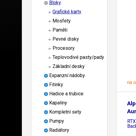
Bloky
Grafické karty
Mosfety
Paměti
Pevné disky
Procesory
Teplovodivé pasty/pady
Základní desky
Expanzní nádoby
na 
Fitinky
Hadice a trubice
Alp
Kapaliny
Aur
Kompletní sety
Pumpy
RTX
Bac
Radiátory