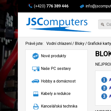
(+420)
776 389 446
info@jscomput
Právě jste:
Vodní chlazení
/
Bloky
/
Grafické kart
BLO
Nové produkty
NEJPROD
Naše PC sestavy
A
Hobby a domácnost
A
Kabely a redukce
A
Kancelářská technika