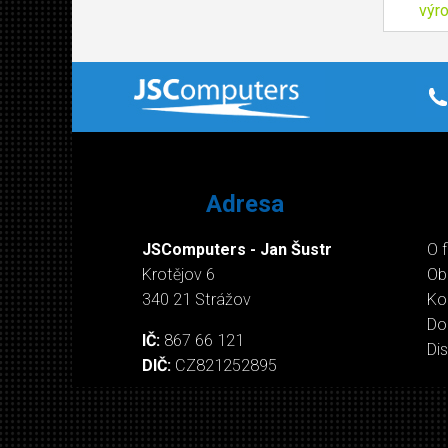
výr
Adresa
JSComputers - Jan Šustr
O 
Krotějov 6
Ob
340 21 Strážov
Ko
Do
IČ:
867 66 121
Di
DIČ:
CZ821252895