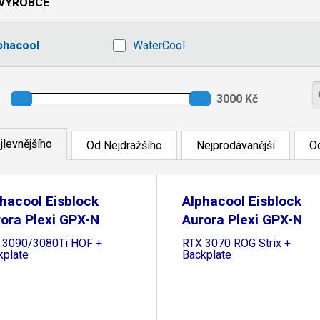
VÝROBCE
phacool
WaterCool
jlevnějšího
Od Nejdražšího
Nejprodávanější
Od
hacool Eisblock
Alphacool Eisblock
ora Plexi GPX-N
Aurora Plexi GPX-N
 3090/3080Ti HOF +
RTX 3070 ROG Strix +
kplate
Backplate