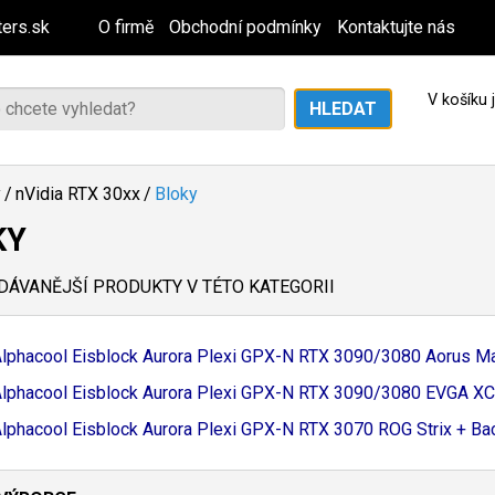
ers.sk
O firmě
Obchodní podmínky
Kontaktujte nás
V košíku
y
/
nVidia RTX 30xx
/
Bloky
KY
ÁVANĚJŠÍ PRODUKTY V TÉTO KATEGORII
lphacool Eisblock Aurora Plexi GPX-
N RTX 3090/
3080 Aorus Mas
lphacool Eisblock Aurora Plexi GPX-
N RTX 3090/
3080 EVGA XC3
lphacool Eisblock Aurora Plexi GPX-
N RTX 3070 ROG Strix + Back