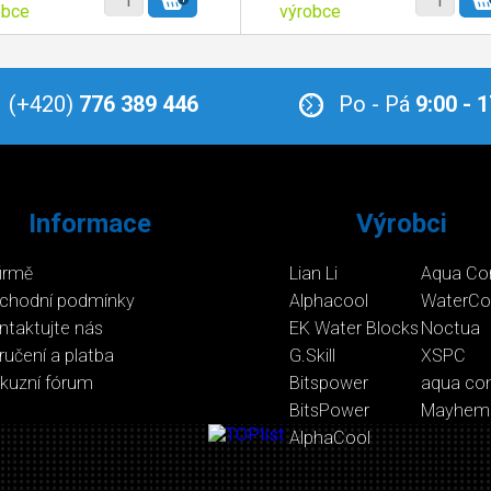
obce
výrobce
(+420)
776 389 446
Po - Pá
9:00 - 
Informace
Výrobci
firmě
Lian Li
Aqua Co
chodní podmínky
Alphacool
WaterCo
ntaktujte nás
EK Water Blocks
Noctua
ručení a platba
G.Skill
XSPC
skuzní fórum
Bitspower
aqua co
BitsPower
Mayhem
AlphaCool