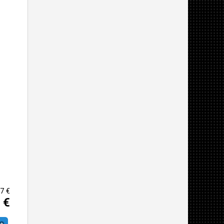
7 €
 €