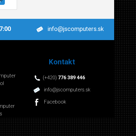
17:00
info@jscomputers.sk
Kontakt
mputer
(+420)
776 389 446
ol
info@jscomputers.sk
Facebook
mputer
s