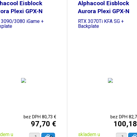
hacool Eisblock
Alphacool Eisblock
ora Plexi GPX-N
Aurora Plexi GPX-N
 3090/3080 iGame +
RTX 3070Ti KFA SG +
kplate
Backplate
bez DPH 80,73 €
bez DPH 82,7
97,70 €
100,18
adem u
skladem u