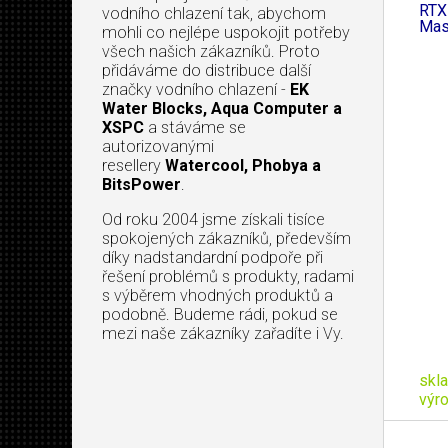
RTX
vodního chlazení tak, abychom
Mas
mohli co nejlépe uspokojit potřeby
všech našich zákazníků. Proto
přidáváme do distribuce další
značky vodního chlazení -
EK
Water Blocks, Aqua Computer a
XSPC
a stáváme se
autorizovanými
resellery
Watercool, Phobya a
BitsPower
.
Od roku 2004 jsme získali tisíce
spokojených zákazníků, především
díky nadstandardní podpoře při
řešení problémů s produkty, radami
s výběrem vhodných produktů a
podobně. Budeme rádi, pokud se
mezi naše zákazníky zařadíte i Vy.
skl
výr