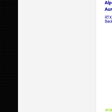
Alp
Aur
RTX
Bac
skl