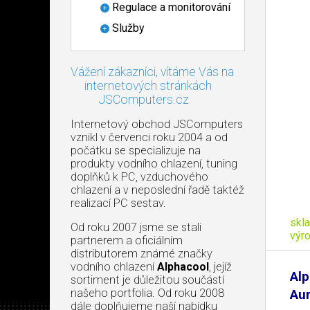
Regulace a monitorování
Služby
Vážení zákazníci, vítáme Vás na
internetových stránkách
JSComputers.cz
Internetový obchod JSComputers
vznikl v červenci roku 2004 a od
počátku se specializuje na
produkty vodního chlazení, tuning
doplňků k PC, vzduchového
chlazení a v neposlední řadě taktéž
realizací PC sestav.
skl
Od roku 2007 jsme se stali
výr
partnerem a oficiálním
distributorem známé značky
vodního chlazení
Alphacool
, jejíž
Alp
sortiment je důležitou součástí
našeho portfolia. Od roku 2008
Aur
dále doplňujeme naší nabídku