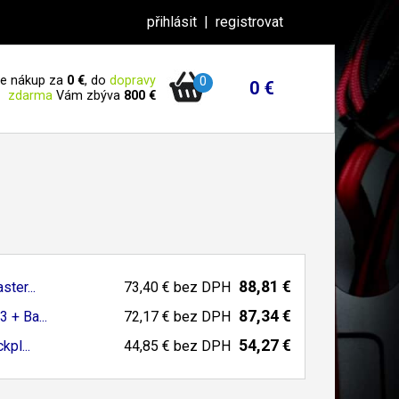
přihlásit
|
registrovat
 je nákup za
0 €
, do
dopravy
0
0 €
zdarma
Vám zbýva
800 €
88,81 €
ter...
73,40 €
bez DPH
87,34 €
 + Ba...
72,17 €
bez DPH
54,27 €
pl...
44,85 €
bez DPH