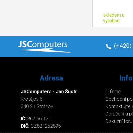
skladem u
výrobce
(+420)
Adresa
Inf
JSComputers - Jan Šustr
O firmě
Krotějov 6
Obchodní p
340 21 Strážov
Kontaktujte 
Doručení a p
IČ:
867 66 121
Diskuzní fór
DIČ:
CZ821252895