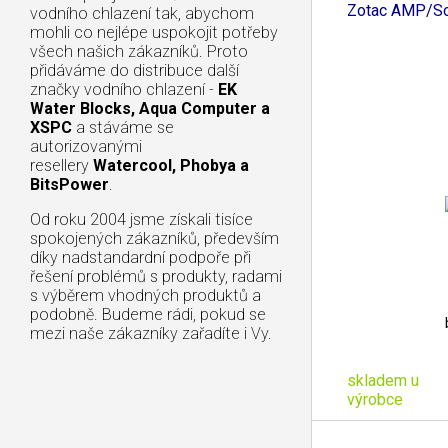
Zotac AMP/Sol
vodního chlazení tak, abychom
mohli co nejlépe uspokojit potřeby
všech našich zákazníků. Proto
přidáváme do distribuce další
značky vodního chlazení -
EK
Water Blocks, Aqua Computer a
XSPC
a stáváme se
autorizovanými
resellery
Watercool, Phobya a
BitsPower
.
Od roku 2004 jsme získali tisíce
spokojených zákazníků, především
díky nadstandardní podpoře při
řešení problémů s produkty, radami
s výběrem vhodných produktů a
podobně. Budeme rádi, pokud se
mezi naše zákazníky zařadíte i Vy.
skladem u
výrobce