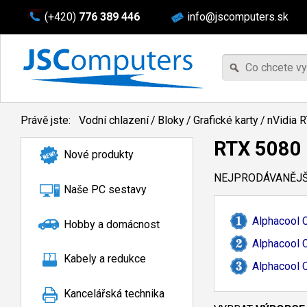
(+420)
776 389 446
info@jscomputers.sk
Právě jste:
Vodní chlazení
/
Bloky
/
Grafické karty
/
nVidia 
RTX 5080
Nové produkty
NEJPRODÁVANĚJŠÍ
Naše PC sestavy
Alphacool 
Hobby a domácnost
Alphacool 
Kabely a redukce
Alphacool 
Kancelářská technika