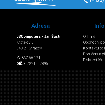
(+420)
Adresa
Inf
JSComputers - Jan Šustr
O firmě
Krotějov 6
Obchodní p
340 21 Strážov
Kontaktujte 
Doručení a p
IČ:
867 66 121
Diskuzní fór
DIČ:
CZ821252895