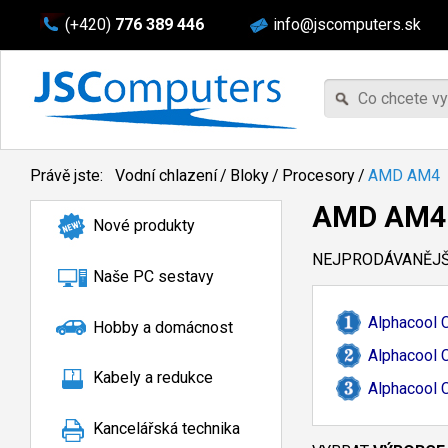
(+420)
776 389 446
info@jscomputers.sk
Právě jste:
Vodní chlazení
/
Bloky
/
Procesory
/
AMD AM4
AMD AM4
Nové produkty
NEJPRODÁVANĚJŠÍ
Naše PC sestavy
Alphacool 
Hobby a domácnost
Alphacool C
Kabely a redukce
Alphacool 
Kancelářská technika