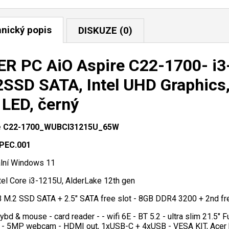
nický popis
DISKUZE (0)
R PC AiO Aspire C22-1700- i3
SSD SATA, Intel UHD Graphics, u
LED, černý
e C22-1700_WUBCI31215U_65W
PEC.001
ální Windows 11
ntel Core i3-1215U, AlderLake 12th gen
 M.2 SSD SATA + 2.5" SATA free slot - 8GB DDR4 3200 + 2nd free
ybd & mouse - card reader - - wifi 6E - BT 5.2 - ultra slim 21.5"
o - 5MP webcam - HDMI out, 1xUSB-C + 4xUSB - VESA KIT, Acer blu