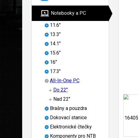
Notebooky a PC
11.6"
13.3"
14.1"
15.6"
16"
17.3"
All-In-One PC
Do 22"
Nad 22"
Brašny a pouzdra
Dokovací stanice
Elektronické čtečky
Komponenty pro NTB