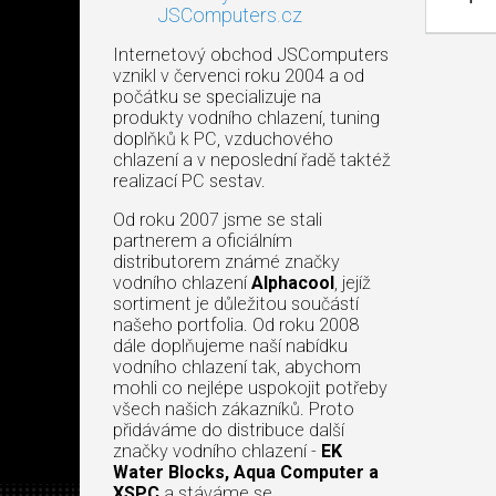
JSComputers.cz
Internetový obchod JSComputers
vznikl v červenci roku 2004 a od
počátku se specializuje na
produkty vodního chlazení, tuning
doplňků k PC, vzduchového
chlazení a v neposlední řadě taktéž
realizací PC sestav.
Od roku 2007 jsme se stali
partnerem a oficiálním
distributorem známé značky
vodního chlazení
Alphacool
, jejíž
sortiment je důležitou součástí
našeho portfolia. Od roku 2008
dále doplňujeme naší nabídku
vodního chlazení tak, abychom
mohli co nejlépe uspokojit potřeby
všech našich zákazníků. Proto
přidáváme do distribuce další
značky vodního chlazení -
EK
Water Blocks, Aqua Computer a
XSPC
a stáváme se