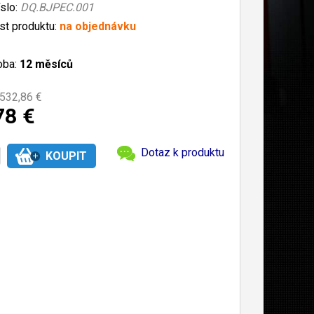
íslo:
DQ.BJPEC.001
t produktu:
na objednávku
oba:
12 měsíců
532,86 €
78 €
Dotaz k produktu