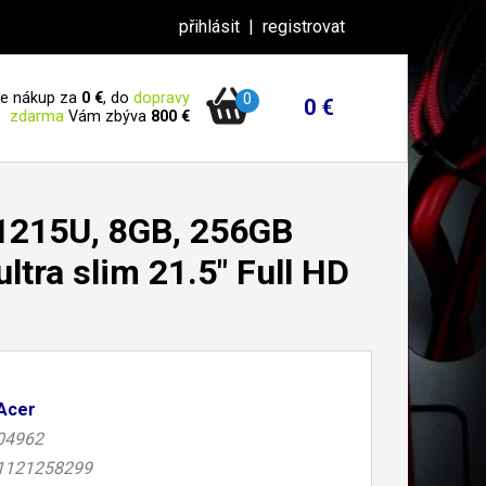
přihlásit
|
registrovat
 je nákup za
0 €
, do
dopravy
0
0 €
zdarma
Vám zbýva
800 €
1215U, 8GB, 256GB
ltra slim 21.5" Full HD
Acer
04962
1121258299