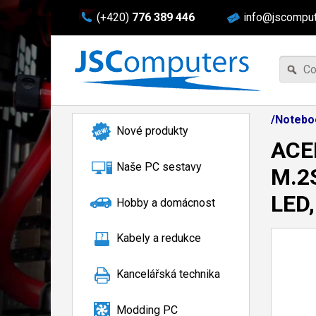
(+420)
776 389 446
info@jscomput
/Notebo
Nové produkty
ACER
Naše PC sestavy
M.2S
LED,
Hobby a domácnost
Kabely a redukce
Kancelářská technika
Modding PC