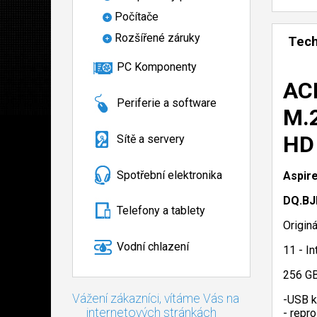
Počítače
Rozšířené záruky
Tech
PC Komponenty
ACE
Periferie a software
M.2
HD 
Sítě a servery
Spotřební elektronika
Aspir
DQ.BJ
Telefony a tablety
Origin
Vodní chlazení
11 - I
256 GB
Vážení zákazníci, vítáme Vás na
-USB k
internetových stránkách
- repr