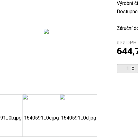
Výrobní č
Dostupnos
Záruční d
bez DPH 
644,