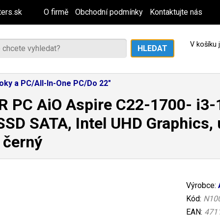
ers.sk
O firmě
Obchodní podmínky
Kontaktujte nás
V košíku
oky a PC/All-In-One PC/Do 22"
 PC AiO Aspire C22-1700- i3-
SD SATA, Intel UHD Graphics, u
 černý
Výrobce:
Kód:
N10
EAN:
471