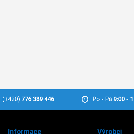
(+420)
776 389 446
Po - Pá
9:00 - 
Informace
Výrobci