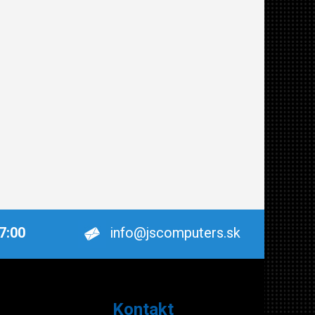
17:00
info@jscomputers.sk
Kontakt