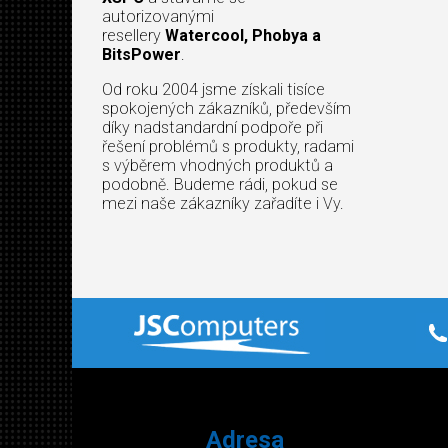
autorizovanými
resellery
Watercool, Phobya a
BitsPower
.
Od roku 2004 jsme získali tisíce
spokojených zákazníků, především
díky nadstandardní podpoře při
řešení problémů s produkty, radami
s výběrem vhodných produktů a
podobně. Budeme rádi, pokud se
mezi naše zákazníky zařadíte i Vy.
Adresa