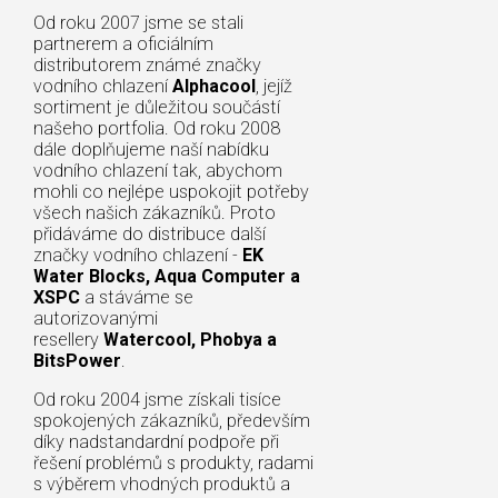
Od roku 2007 jsme se stali
partnerem a oficiálním
distributorem známé značky
vodního chlazení
Alphacool
, jejíž
sortiment je důležitou součástí
našeho portfolia. Od roku 2008
dále doplňujeme naší nabídku
vodního chlazení tak, abychom
mohli co nejlépe uspokojit potřeby
všech našich zákazníků. Proto
přidáváme do distribuce další
značky vodního chlazení -
EK
Water Blocks, Aqua Computer a
XSPC
a stáváme se
autorizovanými
resellery
Watercool, Phobya a
BitsPower
.
Od roku 2004 jsme získali tisíce
spokojených zákazníků, především
díky nadstandardní podpoře při
řešení problémů s produkty, radami
s výběrem vhodných produktů a