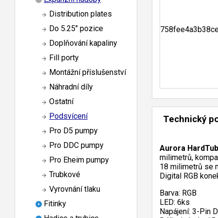
Distribution plates
Do 5.25" pozice
Doplňování kapaliny
Fill porty
Montážní příslušenství
Náhradní díly
Ostatní
Podsvícení
Technický p
Pro D5 pumpy
Pro DDC pumpy
Aurora HardTu
milimetrů, kompa
Pro Eheim pumpy
18 milimetrů se n
Trubkové
Digital RGB kone
Vyrovnání tlaku
Barva: RGB
LED: 6ks
Fitinky
Napájení: 3-Pin D