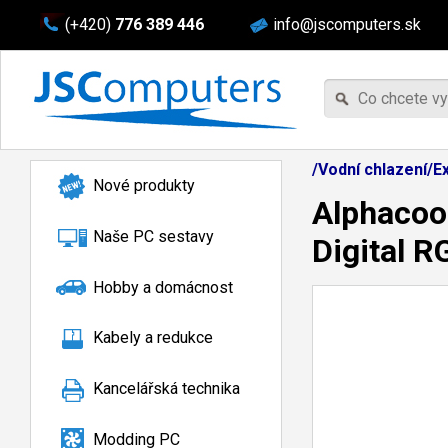
(+420)
776 389 446
info@jscomputers.sk
/Vodní chlazení/E
Nové produkty
Alphacoo
Naše PC sestavy
Digital R
Hobby a domácnost
Kabely a redukce
Kancelářská technika
Modding PC