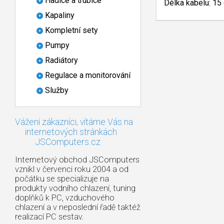
Hadice a trubice
Délka kabelu: 15
Kapaliny
Kompletní sety
Pumpy
Radiátory
Regulace a monitorování
Služby
Vážení zákazníci, vítáme Vás na
internetových stránkách
JSComputers.cz
Internetový obchod JSComputers
vznikl v červenci roku 2004 a od
počátku se specializuje na
produkty vodního chlazení, tuning
doplňků k PC, vzduchového
chlazení a v neposlední řadě taktéž
realizací PC sestav.