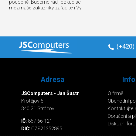
podobně. Budeme rádi, pokud se
mezi naše zákazníky zařadíte i Vy.
(+420)
Adresa
Inf
JSComputers - Jan Šustr
O firmě
Krotějov 6
Obchodní p
340 21 Strážov
Kontaktujte 
Doručení a p
IČ:
867 66 121
Diskuzní fór
DIČ:
CZ821252895