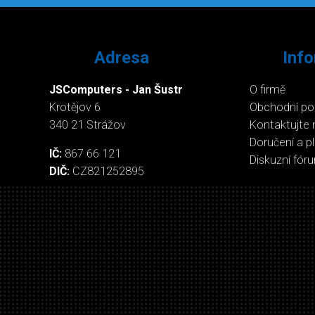
Adresa
Inf
JSComputers - Jan Šustr
O firmě
Krotějov 6
Obchodní p
340 21 Strážov
Kontaktujte 
Doručení a p
IČ:
867 66 121
Diskuzní fór
DIČ:
CZ821252895