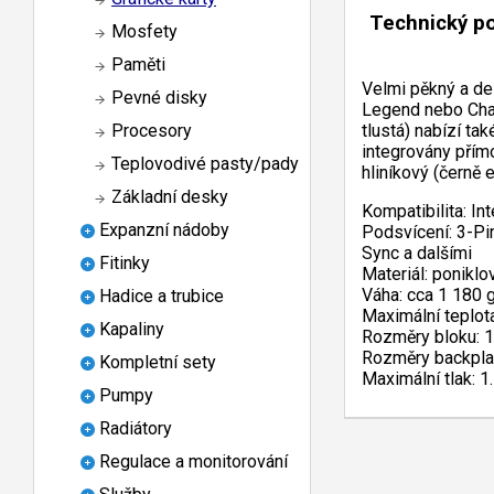
Technický p
Mosfety
Paměti
Velmi pěkný a de
Pevné disky
Legend nebo Chal
tlustá) nabízí ta
Procesory
integrovány přímo
Teplovodivé pasty/pady
hliníkový (černě 
Základní desky
Kompatibilita: I
Expanzní nádoby
Podsvícení: 3-Pi
Sync a dalšími
Fitinky
Materiál: poniklo
Váha: cca 1 180 
Hadice a trubice
Maximální teplot
Kapaliny
Rozměry bloku: 1
Rozměry backplat
Kompletní sety
Maximální tlak: 1
Pumpy
Radiátory
Regulace a monitorování