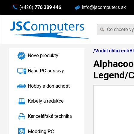
(+420)
776 389 446
info@jscomputers.sk
/Vodní chlazení/B
Nové produkty
Alphacool
Naše PC sestavy
Legend/C
Hobby a domácnost
Kabely a redukce
Kancelářská technika
Modding PC