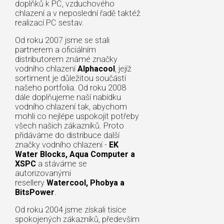
doplňků k PC, vzduchového
chlazení a v neposlední řadě taktéž
realizací PC sestav.
Od roku 2007 jsme se stali
partnerem a oficiálním
distributorem známé značky
vodního chlazení
Alphacool
, jejíž
sortiment je důležitou součástí
našeho portfolia. Od roku 2008
dále doplňujeme naší nabídku
vodního chlazení tak, abychom
mohli co nejlépe uspokojit potřeby
všech našich zákazníků. Proto
přidáváme do distribuce další
značky vodního chlazení -
EK
Water Blocks, Aqua Computer a
XSPC
a stáváme se
autorizovanými
resellery
Watercool, Phobya a
BitsPower
.
Od roku 2004 jsme získali tisíce
spokojených zákazníků, především