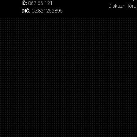
IČ:
867 66 121
Diskuzní fór
DIČ:
CZ821252895