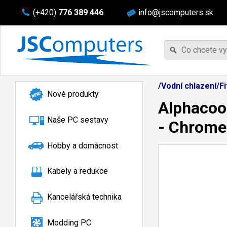
(+420)
776 389 446
info@jscomputers.sk
/Vodní chlazení/F
Nové produkty
Alphacoo
Naše PC sestavy
- Chrome
Hobby a domácnost
Kabely a redukce
Kancelářská technika
Modding PC