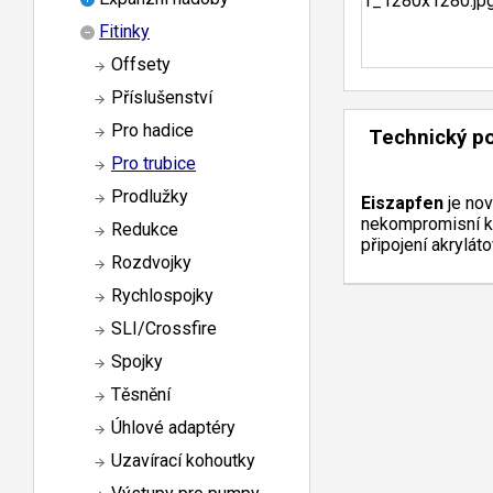
Fitinky
Offsety
Příslušenství
Pro hadice
Technický p
Pro trubice
Prodlužky
Eiszapfen
je no
nekompromisní kva
Redukce
připojení akrylá
Rozdvojky
Rychlospojky
SLI/Crossfire
Spojky
Těsnění
Úhlové adaptéry
Uzavírací kohoutky