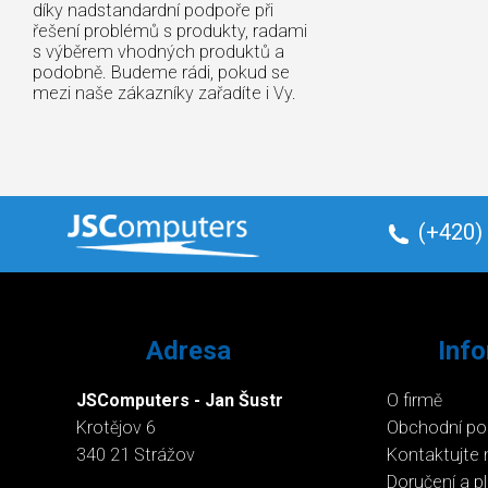
díky nadstandardní podpoře při
řešení problémů s produkty, radami
s výběrem vhodných produktů a
podobně. Budeme rádi, pokud se
mezi naše zákazníky zařadíte i Vy.
(+420)
Adresa
Inf
JSComputers - Jan Šustr
O firmě
Krotějov 6
Obchodní p
340 21 Strážov
Kontaktujte 
Doručení a p