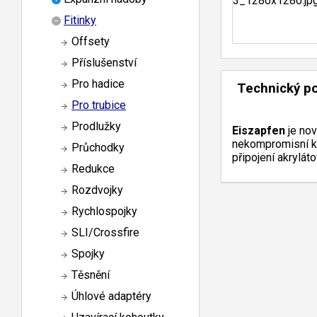
Fitinky
Offsety
Příslušenství
Pro hadice
Technický p
Pro trubice
Prodlužky
Eiszapfen
je no
nekompromisní kva
Průchodky
připojení akrylá
Redukce
Rozdvojky
Rychlospojky
SLI/Crossfire
Spojky
Těsnění
Úhlové adaptéry