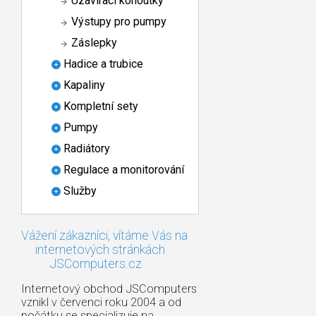
Uzavírací kohoutky
Výstupy pro pumpy
Záslepky
Hadice a trubice
Kapaliny
Kompletní sety
Pumpy
Radiátory
Regulace a monitorování
Služby
Vážení zákazníci, vítáme Vás na
internetových stránkách
JSComputers.cz
Internetový obchod JSComputers
vznikl v červenci roku 2004 a od
počátku se specializuje na