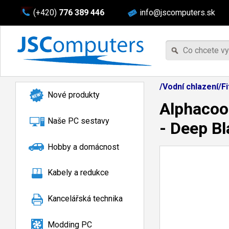
(+420)
776 389 446
info@jscomputers.sk
/Vodní chlazení/F
Nové produkty
Alphacoo
Naše PC sestavy
- Deep Bl
Hobby a domácnost
Kabely a redukce
Kancelářská technika
Modding PC