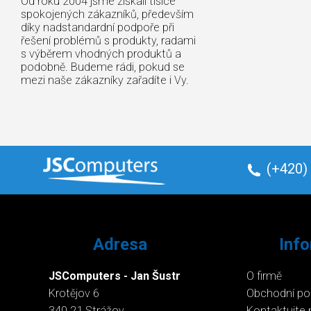
Od roku 2004 jsme získali tisíce
spokojených zákazníků, především
díky nadstandardní podpoře při
řešení problémů s produkty, radami
s výběrem vhodných produktů a
podobně. Budeme rádi, pokud se
mezi naše zákazníky zařadíte i Vy.
(+420)
Adresa
Inf
JSComputers - Jan Šustr
O firmě
Krotějov 6
Obchodní p
340 21 Strážov
Kontaktujte 