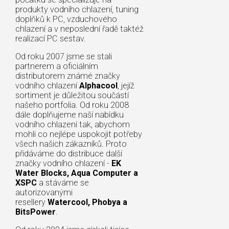
produkty vodního chlazení, tuning
doplňků k PC, vzduchového
chlazení a v neposlední řadě taktéž
realizací PC sestav.
Od roku 2007 jsme se stali
partnerem a oficiálním
distributorem známé značky
vodního chlazení
Alphacool
, jejíž
sortiment je důležitou součástí
našeho portfolia. Od roku 2008
dále doplňujeme naší nabídku
vodního chlazení tak, abychom
mohli co nejlépe uspokojit potřeby
všech našich zákazníků. Proto
přidáváme do distribuce další
značky vodního chlazení -
EK
Water Blocks, Aqua Computer a
XSPC
a stáváme se
autorizovanými
resellery
Watercool, Phobya a
BitsPower
.