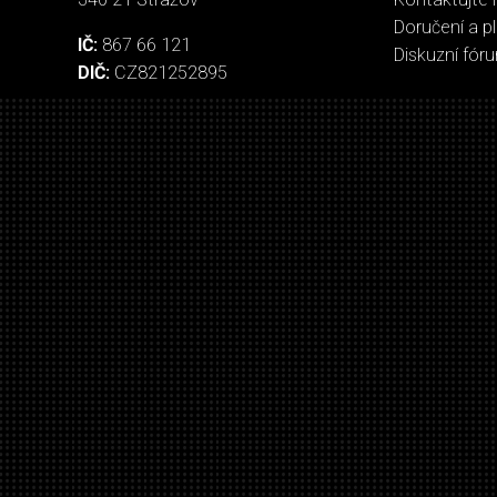
Doručení a p
IČ:
867 66 121
Diskuzní fór
DIČ:
CZ821252895