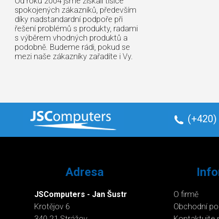
Od roku 2004 jsme získali tisíce
spokojených zákazníků, především
díky nadstandardní podpoře při
řešení problémů s produkty, radami
s výběrem vhodných produktů a
podobně. Budeme rádi, pokud se
mezi naše zákazníky zařadíte i Vy.
(+420)
Adresa
Inf
JSComputers - Jan Šustr
O firmě
Krotějov 6
Obchodní p
340 21 Strážov
Kontaktujte 