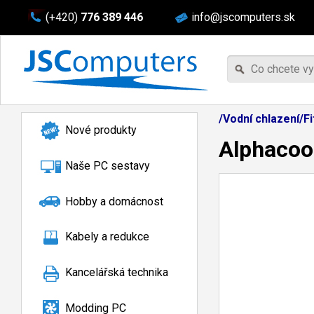
(+420)
776 389 446
info@jscomputers.sk
/Vodní chlazení/F
Nové produkty
Alphacool
Naše PC sestavy
Hobby a domácnost
Kabely a redukce
Kancelářská technika
Modding PC