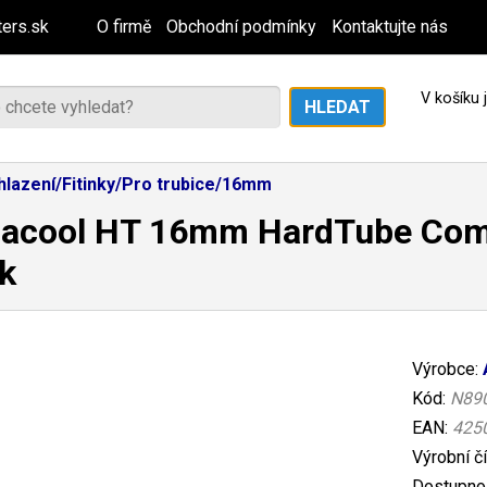
ers.sk
O firmě
Obchodní podmínky
Kontaktujte nás
V košíku
hlazení/Fitinky/Pro trubice/16mm
acool HT 16mm HardTube Compr
k
Výrobce:
Kód:
N89
EAN:
425
Výrobní č
Dostupnos