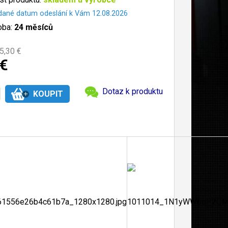
dané datum odeslání k Vám 12.08.2026
oba:
24 měsíců
5,30 €
 €
Dotaz k produktu