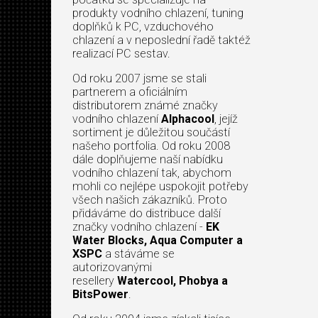
produkty vodního chlazení, tuning
doplňků k PC, vzduchového
chlazení a v neposlední řadě taktéž
realizací PC sestav.
Od roku 2007 jsme se stali
partnerem a oficiálním
distributorem známé značky
vodního chlazení
Alphacool
, jejíž
sortiment je důležitou součástí
našeho portfolia. Od roku 2008
dále doplňujeme naší nabídku
vodního chlazení tak, abychom
mohli co nejlépe uspokojit potřeby
všech našich zákazníků. Proto
přidáváme do distribuce další
značky vodního chlazení -
EK
Water Blocks, Aqua Computer a
XSPC
a stáváme se
autorizovanými
resellery
Watercool, Phobya a
BitsPower
.