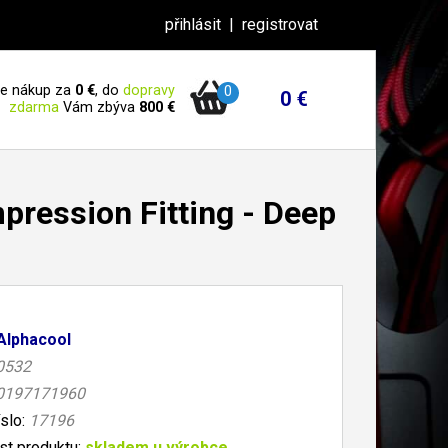
přihlásit
|
registrovat
 je nákup za
0 €
, do
dopravy
0
0 €
zdarma
Vám zbýva
800 €
ession Fitting - Deep
Alphacool
0532
0197171960
íslo:
17196
t produktu:
skladem u výrobce