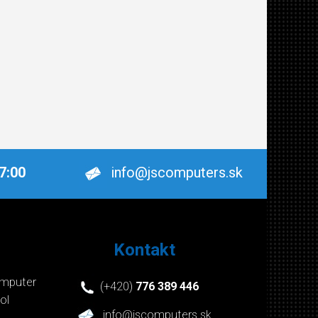
17:00
info@jscomputers.sk
Kontakt
mputer
(+420)
776 389 446
ol
info@jscomputers.sk