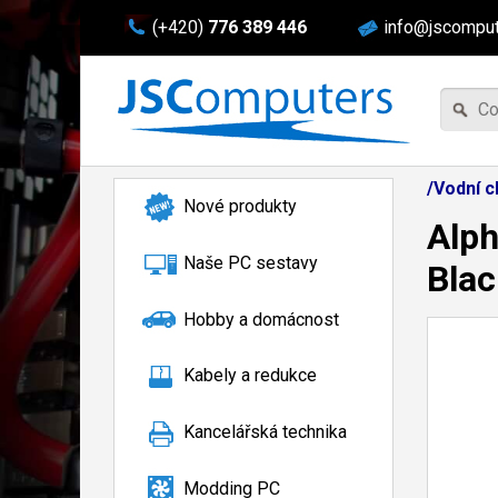
(+420)
776 389 446
info@jscomput
/Vodní c
Nové produkty
Alph
Naše PC sestavy
Blac
Hobby a domácnost
Kabely a redukce
Kancelářská technika
Modding PC