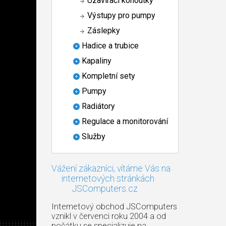
Uzavírací kohoutky
Výstupy pro pumpy
Záslepky
Hadice a trubice
Kapaliny
Kompletní sety
Pumpy
Radiátory
Regulace a monitorování
Služby
Vážení zákazníci, vítáme Vás na
internetových stránkách
JSComputers.cz
Internetový obchod JSComputers
vznikl v červenci roku 2004 a od
počátku se specializuje na