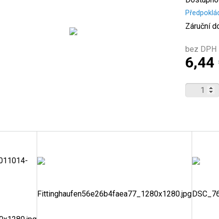
Předpoklá
Záruční d
bez DPH 
6,44