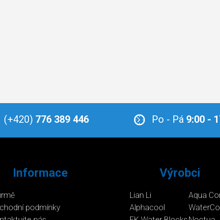
(+420)
776 389 446
Po - Pá
9:00 - 
Informace
Výrobci
firmě
Lian Li
Aqua Co
chodní podmínky
Alphacool
WaterCo
ntaktujte nás
EK Water Blocks
Noctua