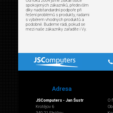
Od roku 2004 jsme získali tisíce
spokojených zákazníků, především
díky nadstandardní podpoře při
řešení problémů s produkty, radami
s výběrem vhodných produktů a
podobně. Budeme rádi, pokud se
mezi naše zákazníky zařadíte i Vy.
Adresa
JSComputers - Jan Šustr
O 
Krotějov 6
Ob
340 21 Strážov
Ko