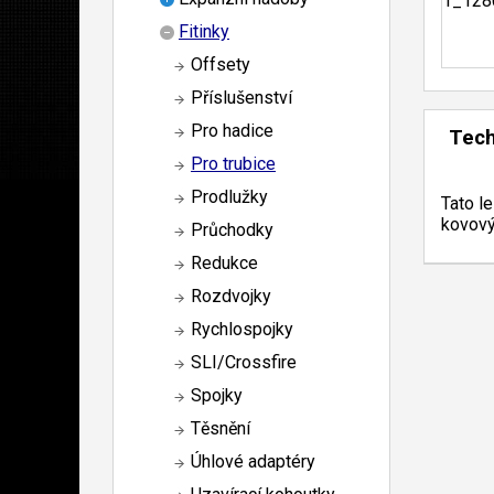
Fitinky
Offsety
Příslušenství
Pro hadice
Tech
Pro trubice
Prodlužky
Tato l
kovový
Průchodky
Redukce
Rozdvojky
Rychlospojky
SLI/Crossfire
Spojky
Těsnění
Úhlové adaptéry