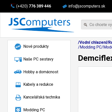
(+420)
776 389 446
info@jscomputers.sk
/Vodní chlazení/R
Nové produkty
/Modding PC/Moddi
Demciflex
Naše PC sestavy
Hobby a domácnost
Kabely a redukce
Kancelářská technika
Modding PC