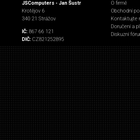
JSComputers - Jan Šustr
O firmě
Krotějov 6
Obchodní p
340 21 Strážov
Kontaktujte 
Doručení a p
IČ:
867 66 121
Diskuzní fór
DIČ:
CZ821252895