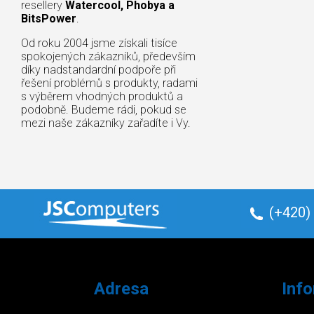
resellery
Watercool, Phobya a
BitsPower
.
Od roku 2004 jsme získali tisíce
spokojených zákazníků, především
díky nadstandardní podpoře při
řešení problémů s produkty, radami
s výběrem vhodných produktů a
podobně. Budeme rádi, pokud se
mezi naše zákazníky zařadíte i Vy.
(+420)
Adresa
Inf