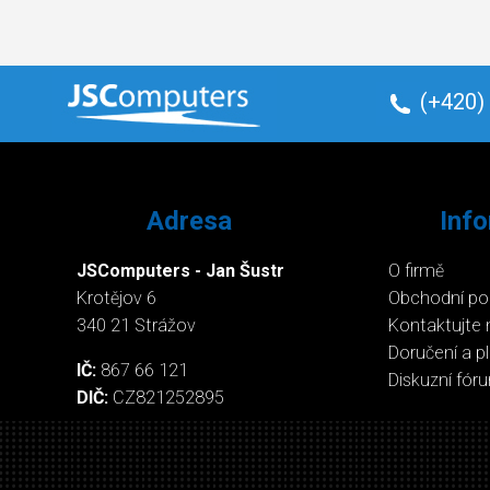
(+420)
Adresa
Inf
JSComputers - Jan Šustr
O firmě
Krotějov 6
Obchodní p
340 21 Strážov
Kontaktujte 
Doručení a p
IČ:
867 66 121
Diskuzní fór
DIČ:
CZ821252895