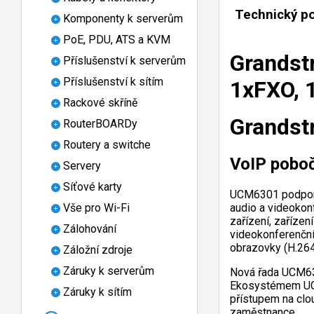
Technický p
Komponenty k serverům
PoE, PDU, ATS a KVM
Grandst
Příslušenství k serverům
Příslušenství k sítím
1xFXO, 
Rackové skříně
Grands
RouterBOARDy
Routery a switche
VoIP pobo
Servery
Síťové karty
UCM6301 podporuj
Vše pro Wi-Fi
audio a videokon
zařízení, zařízen
Zálohování
videokonferenční 
obrazovky (H.264
Záložní zdroje
Záruky k serverům
Nová řada UCM630
Ekosystémem UCM
Záruky k sítím
přístupem na clo
zaměstnance.