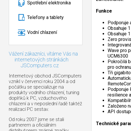
Spotřební elektronika
Funkce
Telefony a tablety
Podporuje 
Obsahuje 1 
Vodní chlazení
Obsahuje 1 
Zero provi
Integrovan
Wave pro pr
Vážení zákazníci, vítáme Vás na
UCM6300
internetových stránkách
Pokročilá 
JSComputers.cz
pro ochranu
Tři gigabi
Internetový obchod JSComputers
Automatick
vznikl v červenci roku 2004 a od
RemoteCon
počátku se specializuje na
Podporuje F
produkty vodního chlazení, tuning
resilience 
doplňků k PC, vzduchového
Kompatibil
chlazení a v neposlední řadě taktéž
Založeno n
realizací PC sestav.
API dostupn
Od roku 2007 jsme se stali
Technické para
partnerem a oficiálním
distributorem známé značky