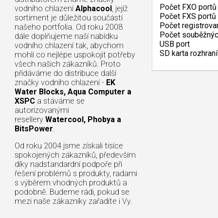
Počet FXO portů
vodního chlazení
Alphacool
, jejíž
Počet FXS portů
sortiment je důležitou součástí
Počet registrova
našeho portfolia. Od roku 2008
Počet souběžnýc
dále doplňujeme naší nabídku
USB port
vodního chlazení tak, abychom
SD karta rozhraní
mohli co nejlépe uspokojit potřeby
všech našich zákazníků. Proto
přidáváme do distribuce další
značky vodního chlazení -
EK
Water Blocks, Aqua Computer a
XSPC
a stáváme se
autorizovanými
resellery
Watercool, Phobya a
BitsPower
.
Od roku 2004 jsme získali tisíce
spokojených zákazníků, především
díky nadstandardní podpoře při
řešení problémů s produkty, radami
s výběrem vhodných produktů a
podobně. Budeme rádi, pokud se
mezi naše zákazníky zařadíte i Vy.