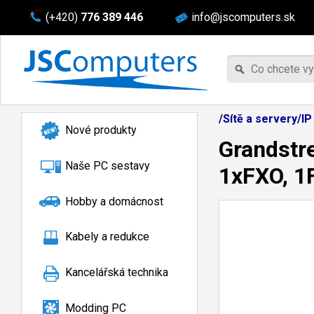
(+420)
776 389 446
info@jscomputers.sk
/Sítě a servery/I
Nové produkty
Grandstr
Naše PC sestavy
1xFXO, 1
Hobby a domácnost
Kabely a redukce
Kancelářská technika
Modding PC