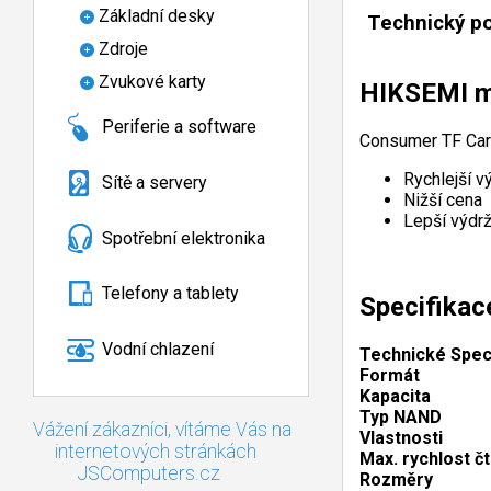
Základní desky
Technický p
Zdroje
Zvukové karty
HIKSEMI m
Periferie a software
Consumer TF Card 
Rychlejší v
Sítě a servery
Nižší cena
Lepší výdr
Spotřební elektronika
Telefony a tablety
Specifikac
Vodní chlazení
Technické Spec
Formát
Kapacita
Typ NAND
Vážení zákazníci, vítáme Vás na
Vlastnosti
internetových stránkách
Max. rychlost čt
JSComputers.cz
Rozměry