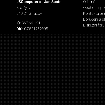
JSComputers - Jan Šustr
O firmě
Krotějov 6
Obchodní p
340 21 Strážov
Kontaktujte 
Doručení a p
IČ:
867 66 121
Diskuzní fór
DIČ:
CZ821252895