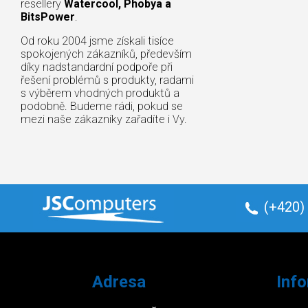
resellery
Watercool, Phobya a
BitsPower
.
Od roku 2004 jsme získali tisíce
spokojených zákazníků, především
díky nadstandardní podpoře při
řešení problémů s produkty, radami
s výběrem vhodných produktů a
podobně. Budeme rádi, pokud se
mezi naše zákazníky zařadíte i Vy.
(+420)
Adresa
Inf