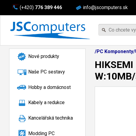
(+420)
776 389 446
info@jscomputers.sk
/PC Komponenty/Ú
Nové produkty
HIKSEMI 
Naše PC sestavy
W:10MB/s
Hobby a domácnost
Kabely a redukce
Kancelářská technika
Modding PC