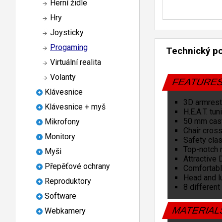
Herní židle
Hry
Joysticky
Progaming
Technický p
Virtuální realita
Volanty
FEATURE
Klávesnice
3D armres
Klávesnice + myš
H.E.A.T. tu
50 mm cas
Mikrofony
Chair cross
Monitory
Safety clas
Top-notch 
Myši
Attractive 
Přepěťové ochrany
Comfortabl
Head and l
Reproduktory
8 different
Software
MATERIA
Webkamery