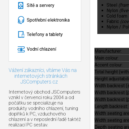
Steel
(fra
Sítě a servery
Nylon
(five
Cold foam
Spotřební elektronika
Fabric
(cov
Nylon / Po
Telefony a tablety
Vodní chlazení
Manufacturer:
Main colour:
Accent colour:
Vážení zákazníci, vítáme Vás na
Total height (with
internetových stránkách
Height adjustabili
JSComputers.cz
Width backrest (s
Internetový obchod JSComputers
Width backrest (p
vznikl v červenci roku 2004 a od
Width backrest (p
počátku se specializuje na
Length backrest:
produkty vodního chlazení, tuning
Width seating area
doplňků k PC, vzduchového
chlazení a v neposlední řadě taktéž
Width seating are
realizací PC sestav.
Depth seating area