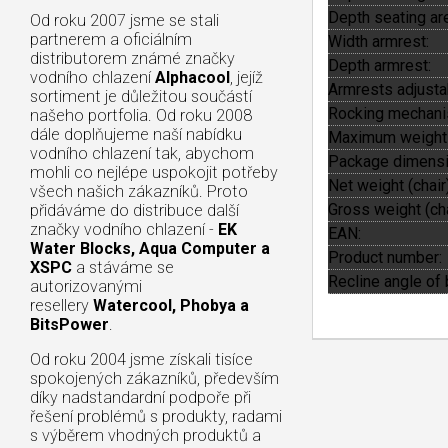
Depth seating are
Od roku 2007 jsme se stali
partnerem a oficiálním
Width armrest:
distributorem známé značky
Depth armrest:
vodního chlazení
Alphacool
, jejíž
Armrests adjusta
sortiment je důležitou součástí
Rocking mechani
našeho portfolia. Od roku 2008
dále doplňujeme naší nabídku
Maximum weight 
vodního chlazení tak, abychom
Package dimensi
mohli co nejlépe uspokojit potřeby
Net weight (chair)
všech našich zákazníků. Proto
Gross weight (cha
přidáváme do distribuce další
značky vodního chlazení -
EK
EAN:
Water Blocks, Aqua Computer a
Product number:
XSPC
a stáváme se
Recline angle of 
autorizovanými
resellery
Watercool, Phobya a
BitsPower
.
Od roku 2004 jsme získali tisíce
spokojených zákazníků, především
díky nadstandardní podpoře při
řešení problémů s produkty, radami
s výběrem vhodných produktů a