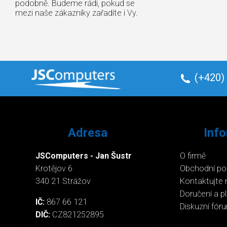
podobně. Budeme rádi, pokud se
mezi naše zákazníky zařadíte i Vy.
(+420)
Adresa
Inf
JSComputers - Jan Šustr
O firmě
Krotějov 6
Obchodní p
340 21 Strážov
Kontaktujte 
Doručení a p
IČ:
867 66 121
Diskuzní fór
DIČ:
CZ821252895