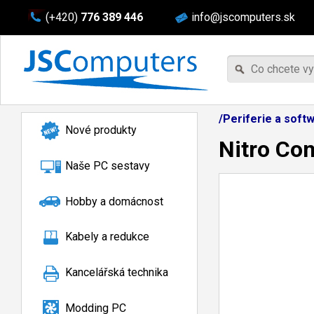
(+420)
776 389 446
info@jscomputers.sk
/Periferie a soft
Nové produkty
Nitro Co
Naše PC sestavy
Hobby a domácnost
Kabely a redukce
Kancelářská technika
Modding PC