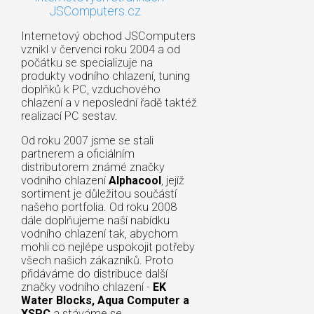
JSComputers.cz
Internetový obchod JSComputers
vznikl v červenci roku 2004 a od
počátku se specializuje na
produkty vodního chlazení, tuning
doplňků k PC, vzduchového
chlazení a v neposlední řadě taktéž
realizací PC sestav.
Od roku 2007 jsme se stali
partnerem a oficiálním
distributorem známé značky
vodního chlazení
Alphacool
, jejíž
sortiment je důležitou součástí
našeho portfolia. Od roku 2008
dále doplňujeme naší nabídku
vodního chlazení tak, abychom
mohli co nejlépe uspokojit potřeby
všech našich zákazníků. Proto
přidáváme do distribuce další
značky vodního chlazení -
EK
Water Blocks, Aqua Computer a
XSPC
a stáváme se