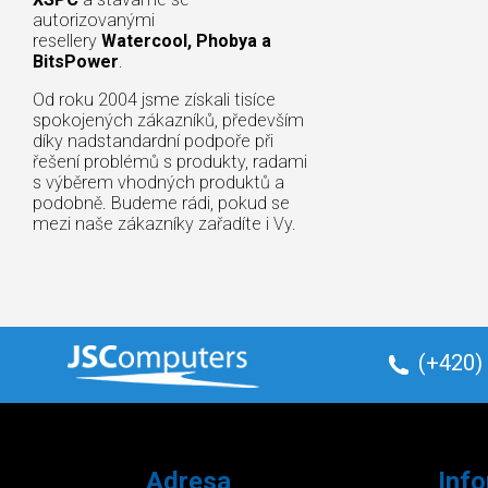
autorizovanými
resellery
Watercool, Phobya a
BitsPower
.
Od roku 2004 jsme získali tisíce
spokojených zákazníků, především
díky nadstandardní podpoře při
řešení problémů s produkty, radami
s výběrem vhodných produktů a
podobně. Budeme rádi, pokud se
mezi naše zákazníky zařadíte i Vy.
(+420)
Adresa
Inf