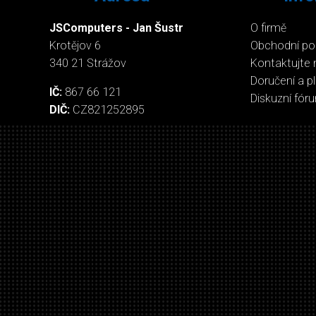
JSComputers - Jan Šustr
O firmě
Krotějov 6
Obchodní p
340 21 Strážov
Kontaktujte 
Doručení a p
IČ:
867 66 121
Diskuzní fór
DIČ:
CZ821252895