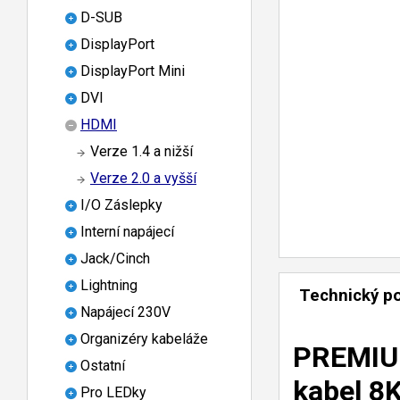
D-SUB
DisplayPort
DisplayPort Mini
DVI
HDMI
Verze 1.4 a nižší
Verze 2.0 a vyšší
I/O Záslepky
Interní napájecí
Jack/Cinch
Lightning
Technický p
Napájecí 230V
Organizéry kabeláže
PREMIUM
Ostatní
kabel 8
Pro LEDky