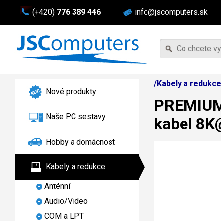
(+420)
776 389 446
info@jscomputers.sk
/Kabely a redukce
Nové produkty
PREMIUMC
Naše PC sestavy
kabel 8K
Hobby a domácnost
Kabely a redukce
Anténní
Audio/Video
COM a LPT