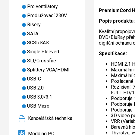
Pro ventilátory
PremiumCord HD
Prodlužovací 230V
Popis produktu:
Risery
Kvalitní propojov
SATA
DVD/BluRay přehr
SCSI/SAS
digitání ochranu
Single Sleeved
Specifikace:
SLI/Crossfire
HDMI 2.1 H
Maximální r
Splittery VGA/HDMI
Maximální 
USB-C
Pozlacené 
Rozlišení:
USB 2.0
FULL HD/1
USB 3.0/3.1
Podporuje :
Podporuje 
USB Micro
Podporuje: 
3D video p
Kancelářská technika
VRR (Variab
Barevná hlo
Třívrstvé, v
Modding PC