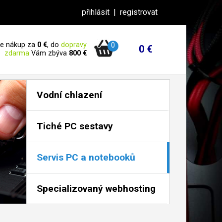
přihlásit
|
registrovat
 je nákup za
0 €
, do
dopravy
0
0 €
zdarma
Vám zbýva
800 €
Vodní chlazení
Tiché PC sestavy
Servis PC a notebooků
Specializovaný webhosting