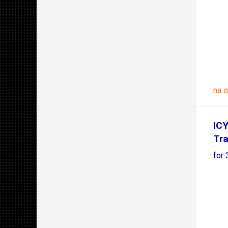
na 
IC
Tra
for