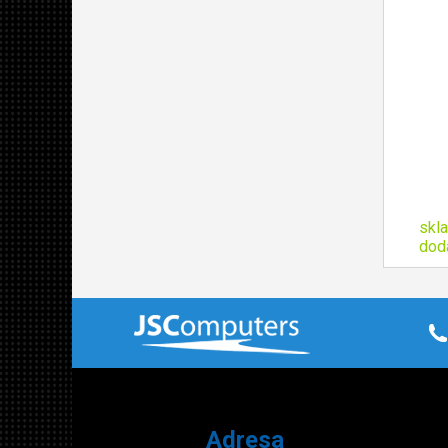
skl
dod
Adresa