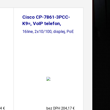
Cisco CP-7861-3PCC-
K9=, VoIP telefon,
16line, 2x10/100, displej, PoE
4 €
bez DPH 204,17 €