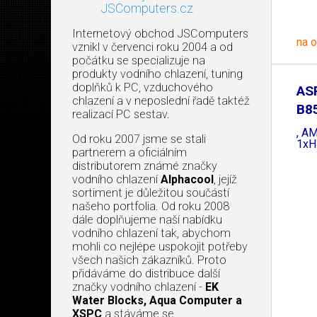
JSComputers.cz
Internetový obchod JSComputers
na 
vznikl v červenci roku 2004 a od
počátku se specializuje na
produkty vodního chlazení, tuning
doplňků k PC, vzduchového
AS
chlazení a v neposlední řadě taktéž
B8
realizací PC sestav.
Wi
, A
Od roku 2007 jsme se stali
1xH
partnerem a oficiálním
distributorem známé značky
vodního chlazení
Alphacool
, jejíž
sortiment je důležitou součástí
našeho portfolia. Od roku 2008
dále doplňujeme naší nabídku
vodního chlazení tak, abychom
mohli co nejlépe uspokojit potřeby
všech našich zákazníků. Proto
přidáváme do distribuce další
značky vodního chlazení -
EK
Water Blocks, Aqua Computer a
XSPC
a stáváme se