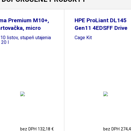
ma Premium M10+,
HPE ProLiant DL145
rtovačka, micro
Gen11 4EDSFF Drive
 10 listov, stupeň utajenia
Cage Kit
 20 l
bez DPH 132,18 €
bez DPH 274,4