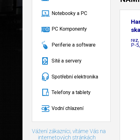
Notebooky a PC
Ha
PC Komponenty
ska
rez,
Periferie a software
P-5,
Sítě a servery
Spotřební elektronika
Telefony a tablety
Vodní chlazení
Vážení zákazníci, vítáme Vás na
internetových stránkách