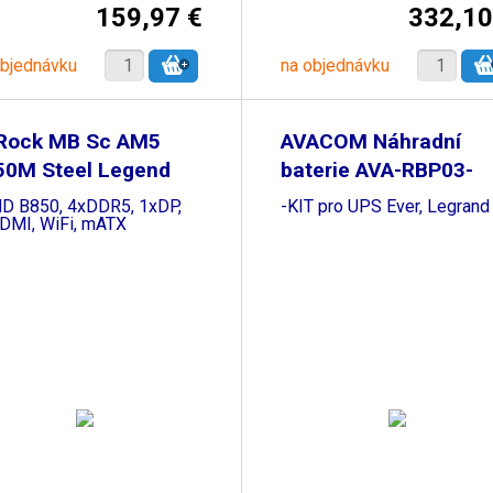
159,97 €
332,10
objednávku
na objednávku
Rock MB Sc AM5
AVACOM Náhradní
50M Steel Legend
baterie AVA-RBP03-
Fi
12050
MD B850, 4xDDR5, 1xDP,
-KIT pro UPS Ever, Legrand
DMI, WiFi, mATX