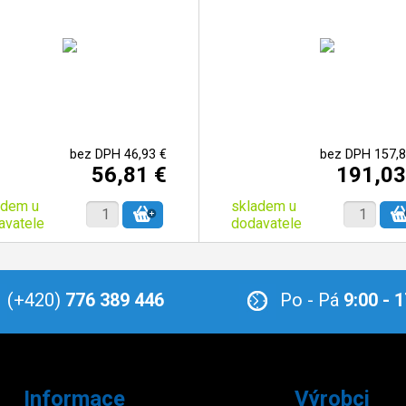
bez DPH 46,93 €
bez DPH 157,8
56,81 €
191,03
adem u
skladem u
avatele
dodavatele
(+420)
776 389 446
Po - Pá
9:00 - 
Informace
Výrobci