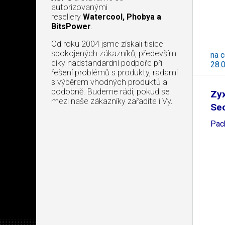
autorizovanými
resellery
Watercool, Phobya a
BitsPower
.
Od roku 2004 jsme získali tisíce
spokojených zákazníků, především
na c
díky nadstandardní podpoře při
28.
řešení problémů s produkty, radami
s výběrem vhodných produktů a
podobně. Budeme rádi, pokud se
Zyx
mezi naše zákazníky zařadíte i Vy.
Sec
Pac