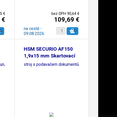
5 €
bez DPH 90,64 €
 €
109,69 €
na cestě -
09.08.2026
HSM SECURIO AF150
1,9x15 mm Skartovací
un,
stroj s podavačem dokumentů