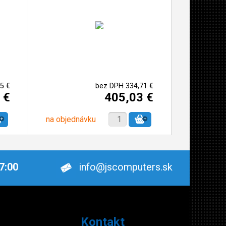
5 €
bez DPH 334,71 €
 €
405,03 €
na objednávku
17:00
info@jscomputers.sk
Kontakt