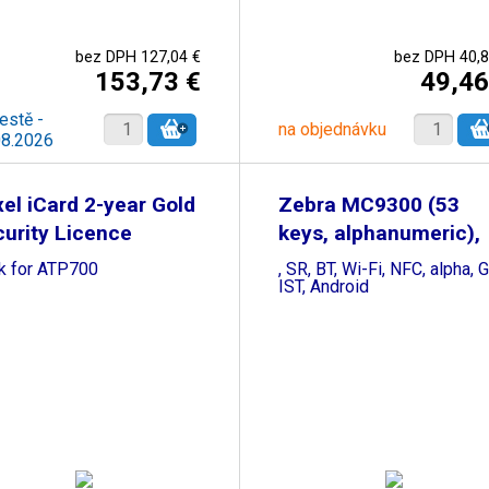
bez DPH 127,04 €
bez DPH 40,8
153,73 €
49,46
estě -
na objednávku
08.2026
el iCard 2-year Gold
Zebra MC9300 (53
urity Licence
keys, alphanumeric),
1D
k for ATP700
, SR, BT, Wi-Fi, NFC, alpha, G
IST, Android