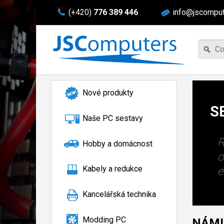
(+420)
776 389 446
info@jscomput
R
o
e
Nové produkty
S
Naše PC sestavy
S
Hobby a domácnost
p
Kabely a redukce
a
Kancelářská technika
Modding PC
NÁMI