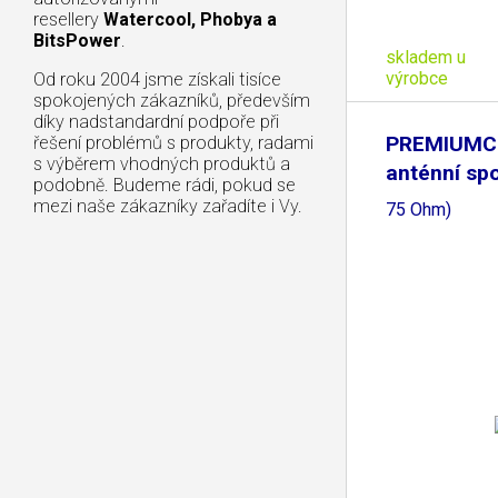
resellery
Watercool, Phobya a
BitsPower
.
skladem u
výrobce
Od roku 2004 jsme získali tisíce
spokojených zákazníků, především
díky nadstandardní podpoře při
PREMIUMC
řešení problémů s produkty, radami
s výběrem vhodných produktů a
anténní sp
podobně. Budeme rádi, pokud se
(IEC
mezi naše zákazníky zařadíte i Vy.
75 Ohm)