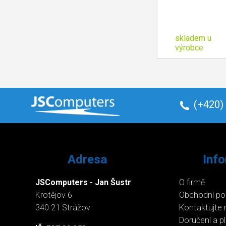
skladem u
výrobce
(+420)
Adresa
Inf
JSComputers - Jan Šustr
O firmě
Krotějov 6
Obchodní p
340 21 Strážov
Kontaktujte 
Doručení a p