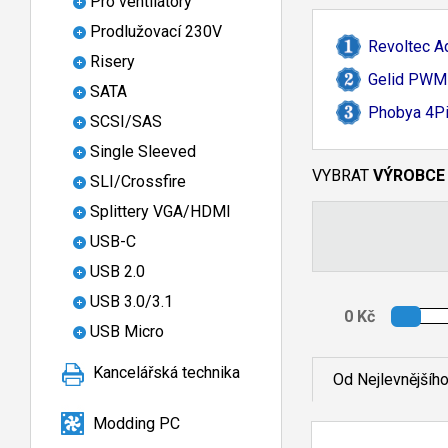
Pro ventilátory
Prodlužovací 230V
Revoltec A
Risery
Gelid PWM 
SATA
Phobya 4Pi
SCSI/SAS
Single Sleeved
VYBRAT
VÝROBCE
SLI/Crossfire
Splittery VGA/HDMI
USB-C
USB 2.0
USB 3.0/3.1
USB Micro
Kancelářská technika
Od Nejlevnějšíh
Modding PC