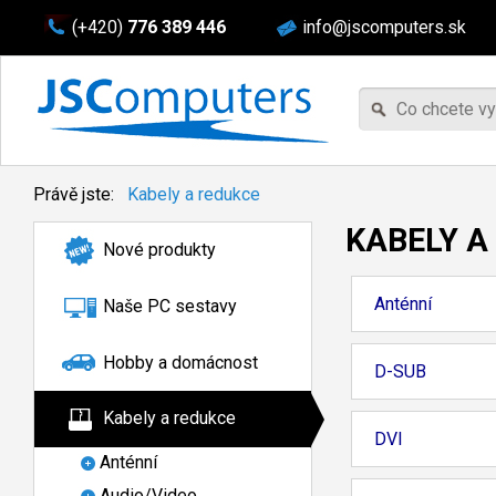
(+420)
776 389 446
info@jscomputers.sk
Právě jste:
Kabely a redukce
KABELY A
Nové produkty
Anténní
Naše PC sestavy
Hobby a domácnost
D-SUB
Kabely a redukce
DVI
Anténní
Audio/Video