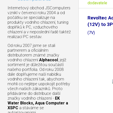
dodavatele
Internetový obchod JSComputers
vznikl v červenci roku 2004 a od
Revoltec A
počátku se specializuje na
produkty vodního chlazení, tuning
(12V) to 3P
doplňků k PC, vzduchového
chlazení a v neposlední řadě taktéž
(7V)
realizací PC sestav.
Od roku 2007 jsme se stali
partnerem a oficiálním
distributorem známé značky
vodního chlazení
Alphacool
, jejíž
sortiment je důležitou součástí
našeho portfolia. Od roku 2008
dále doplňujeme naší nabídku
vodního chlazení tak, abychom
mohli co nejlépe uspokojit potřeby
všech našich zákazníků. Proto
přidáváme do distribuce další
značky vodního chlazení -
EK
Water Blocks, Aqua Computer a
XSPC
a stáváme se
autorizovanými