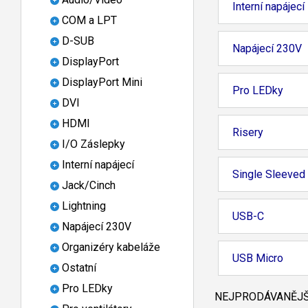
Interní napájecí
COM a LPT
D-SUB
Napájecí 230V
DisplayPort
DisplayPort Mini
Pro LEDky
DVI
HDMI
Risery
I/O Záslepky
Interní napájecí
Single Sleeved
Jack/Cinch
Lightning
USB-C
Napájecí 230V
Organizéry kabeláže
USB Micro
Ostatní
Pro LEDky
NEJPRODÁVANĚJŠÍ