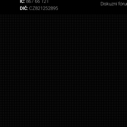
IČ:
867 66 121
Diskuzní fór
DIČ:
CZ821252895