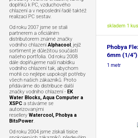
doplňků k PC, vzduchového
chlazení a v neposlední řadě taktéž
realizací PC sestav.
skladem 1 ku
Od roku 2007 jsme se stali
partnerem a oficiálním
distributorem známé značky
vodního chlazení
Alphacool
, jejíž
Phobya Fle
sortiment je důležitou součástí
6mm (1/4")
našeho portfolia. Od roku 2008
dále doplňujeme naší nabídku
1 metr
vodního chlazení tak, abychom
mohli co nejlépe uspokojit potřeby
všech našich zákazníků. Proto
přidáváme do distribuce další
značky vodního chlazení -
EK
Water Blocks, Aqua Computer a
XSPC
a stáváme se
autorizovanými
resellery
Watercool, Phobya a
BitsPower
.
Od roku 2004 jsme získali tisíce
spokojených zákazníků, především