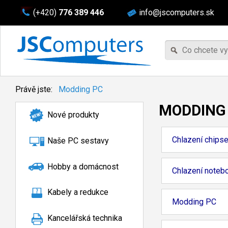
(+420)
776 389 446
info@jscomputers.sk
Právě jste:
Modding PC
MODDING
Nové produkty
Chlazení chipse
Naše PC sestavy
Hobby a domácnost
Chlazení noteb
Kabely a redukce
Modding PC
Kancelářská technika