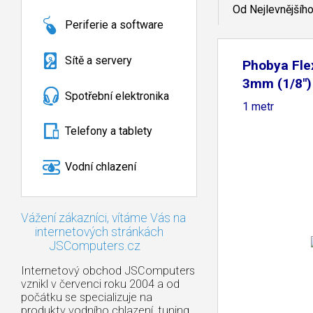
Od Nejlevnějšíh
Periferie a software
Sítě a servery
Phobya Fle
3mm (1/8")
Spotřební elektronika
1 metr
Telefony a tablety
Vodní chlazení
Vážení zákazníci, vítáme Vás na
internetových stránkách
JSComputers.cz
Internetový obchod JSComputers
vznikl v červenci roku 2004 a od
počátku se specializuje na
produkty vodního chlazení, tuning