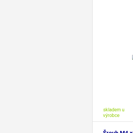
skladem u
výrobce
Šroub M4 x