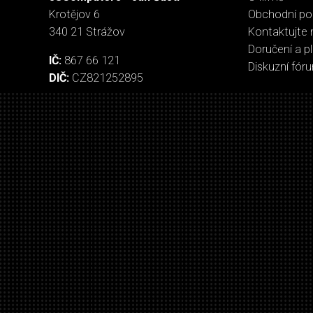
Krotějov 6
Obchodní p
340 21 Strážov
Kontaktujte 
Doručení a p
IČ:
867 66 121
Diskuzní fór
DIČ:
CZ821252895