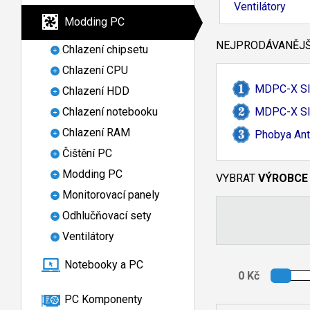
Ventilátory
Modding PC
NEJPRODÁVANĚJŠÍ
Chlazení chipsetu
Chlazení CPU
MDPC-
X Sl
Chlazení HDD
Chlazení notebooku
MDPC-
X S
Chlazení RAM
Phobya Ant
Čištění PC
Modding PC
VYBRAT
VÝROBCE
Monitorovací panely
Odhlučňovací sety
Ventilátory
Notebooky a PC
PC Komponenty