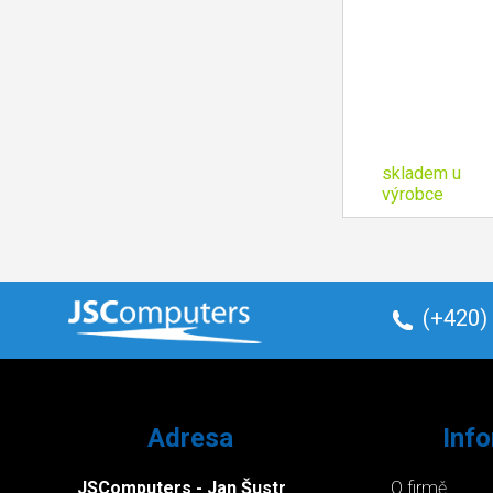
skladem u
výrobce
(+420)
Adresa
Inf
JSComputers - Jan Šustr
O firmě