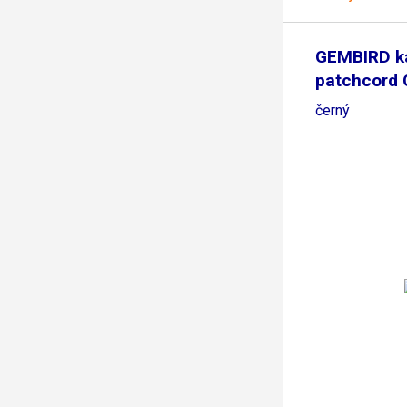
GEMBIRD k
patchcord
0,25m,
černý