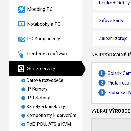
RouterBOARDy
Modding PC
Síťové karty
Notebooky a PC
Záložní zdroje
PC Komponenty
Periferie a software
NEJPRODÁVANĚJŠÍ
Sítě a servery
Solarix Sa
Datové rozvaděče
Pigtail ca
IP Kamery
Globalsat 
IP Telefony
Kabely a konektory
VYBRAT
VÝROBCE
Komponenty k serverům
PoE, PDU, ATS a KVM