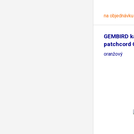
na objednávku
GEMBIRD k
patchcord
0,25m,
oranžový