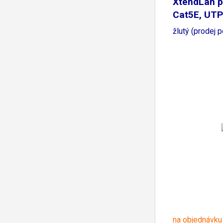
XtendLan p
Cat5E, UTP
žlutý (prodej 
na objednávku