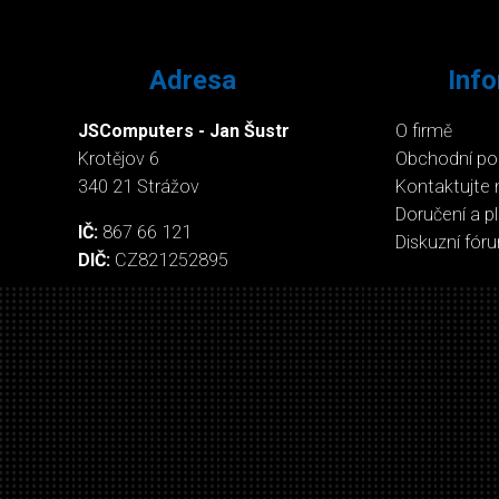
Adresa
Inf
JSComputers - Jan Šustr
O firmě
Krotějov 6
Obchodní p
340 21 Strážov
Kontaktujte 
Doručení a p
IČ:
867 66 121
Diskuzní fór
DIČ:
CZ821252895