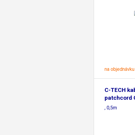
na objednávku
C-TECH ka
patchcord 
černý
, 0,5m