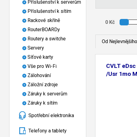
Příslušenství k serverům
Příslušenství k sítím
Rackové skříně
RouterBOARDy
Routery a switche
Od Nejlevnějšíh
Servery
Síťové karty
CVLT eDsc 
Vše pro Wi-Fi
/Usr 1mo M
Zálohování
Záložní zdroje
Záruky k serverům
Záruky k sítím
Spotřební elektronika
Telefony a tablety