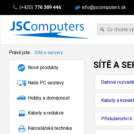
(+420)
776 389 446
info@jscomputers.sk
Právě jste:
Sítě a servery
SÍTĚ A S
Nové produkty
Datové rozvad
Naše PC sestavy
Hobby a domácnost
Kabely a konek
Kabely a redukce
Příslušenství k
Kancelářská technika