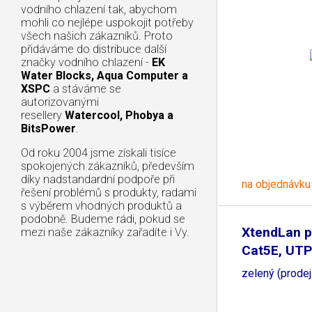
vodního chlazení tak, abychom
mohli co nejlépe uspokojit potřeby
všech našich zákazníků. Proto
přidáváme do distribuce další
značky vodního chlazení -
EK
Water Blocks, Aqua Computer a
XSPC
a stáváme se
autorizovanými
resellery
Watercool, Phobya a
BitsPower
.
Od roku 2004 jsme získali tisíce
spokojených zákazníků, především
díky nadstandardní podpoře při
na objednávku
řešení problémů s produkty, radami
s výběrem vhodných produktů a
podobně. Budeme rádi, pokud se
XtendLan p
mezi naše zákazníky zařadíte i Vy.
Cat5E, UTP
zelený (prodej