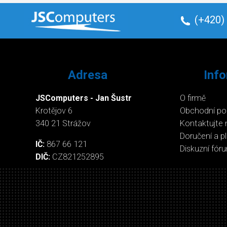
(+420)
Adresa
Inf
JSComputers - Jan Šustr
O firmě
Krotějov 6
Obchodní p
340 21 Strážov
Kontaktujte 
Doručení a p
IČ:
867 66 121
Diskuzní fór
DIČ:
CZ821252895