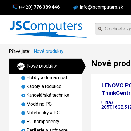
(+420)
776 389 446
info@jscomputers.sk
Přávě jste:
Nové produkty
Nové
prod
Nové produkty
Hobby a domácnost
LENOVO P
Kabely a redukce
ThinkCent
Kancelářská technika
Tiny -
Ultra3
Modding PC
205T,16GB,5
Notebooky a PC
PC Komponenty
Periferie a software