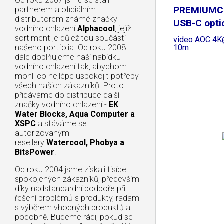
Od roku 2007 jsme se stali
PREMIUMC
partnerem a oficiálním
distributorem známé značky
USB-C optic
vodního chlazení
Alphacool
, jejíž
sortiment je důležitou součástí
video AOC 4K
10m
našeho portfolia. Od roku 2008
dále doplňujeme naší nabídku
vodního chlazení tak, abychom
mohli co nejlépe uspokojit potřeby
všech našich zákazníků. Proto
přidáváme do distribuce další
značky vodního chlazení -
EK
Water Blocks, Aqua Computer a
XSPC
a stáváme se
autorizovanými
resellery
Watercool, Phobya a
BitsPower
.
Od roku 2004 jsme získali tisíce
spokojených zákazníků, především
díky nadstandardní podpoře při
řešení problémů s produkty, radami
s výběrem vhodných produktů a
podobně. Budeme rádi, pokud se