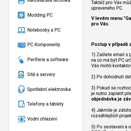
Kancelářská technika
Taktéž pro Vás může
upraveného PC.
Modding PC
V levém menu "Gal
pro Vás.
Notebooky a PC
Postup v případě 
PC Komponenty
1) Zašlete email s
Periferie a software
na co má být PC urč
Vás mohli kontaktov
Sítě a servery
2) Po dohodnutí de
3) Pokud se rozhod
Spotřební elektronika
je nutno zaplatit p
objednávka je záv
Telefony a tablety
4) Jakmile je záloh
rozsáhlejších proje
Vodní chlazení
5) Po sestavení a o