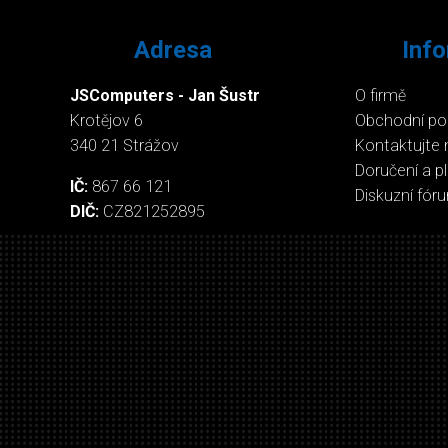
Adresa
Inf
JSComputers - Jan Šustr
O firmě
Krotějov 6
Obchodní p
340 21 Strážov
Kontaktujte 
Doručení a p
IČ:
867 66 121
Diskuzní fór
DIČ:
CZ821252895