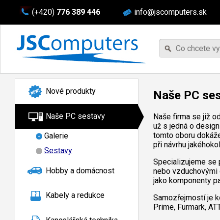
(+420)
776 389 446
info@jscomputers.sk
Nové produkty
Naše PC se
Naše PC sestavy
Naše firma se již o
už s jedná o desig
tomto oboru dokáže
Galerie
při návrhu jakéhokol
Sestavy
Specializujeme se 
Hobby a domácnost
nebo vzduchovými ch
jako komponenty pa
Kabely a redukce
Samozřejmostí je ko
Prime, Furmark, ATT