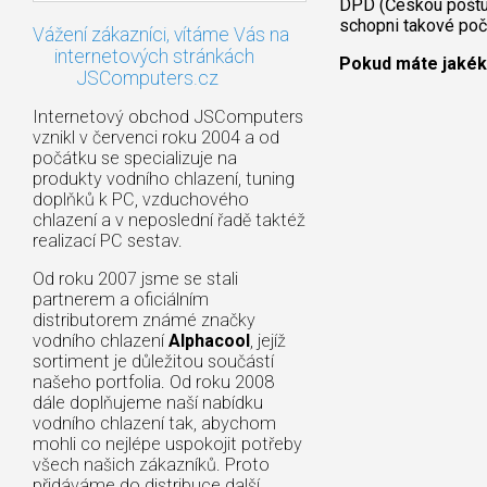
DPD (Českou poštu 
schopni takové poč
Vážení zákazníci, vítáme Vás na
internetových stránkách
Pokud máte jakéko
JSComputers.cz
Internetový obchod JSComputers
vznikl v červenci roku 2004 a od
počátku se specializuje na
produkty vodního chlazení, tuning
doplňků k PC, vzduchového
chlazení a v neposlední řadě taktéž
realizací PC sestav.
Od roku 2007 jsme se stali
partnerem a oficiálním
distributorem známé značky
vodního chlazení
Alphacool
, jejíž
sortiment je důležitou součástí
našeho portfolia. Od roku 2008
dále doplňujeme naší nabídku
vodního chlazení tak, abychom
mohli co nejlépe uspokojit potřeby
všech našich zákazníků. Proto
přidáváme do distribuce další