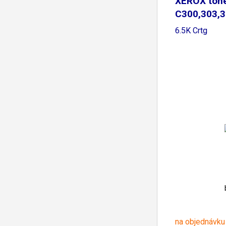
XEROX ton
C300,303,
Return
6.5K Crtg
na objednávku