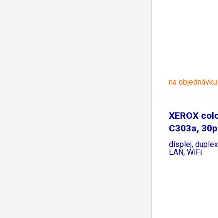
na objednávku
XEROX col
C303a, 30p
LCD
displej, duple
LAN, WiFi