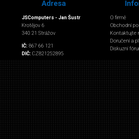
Adresa
Inf
JSComputers - Jan Šustr
O firmě
Krotějov 6
Obchodní p
340 21 Strážov
Kontaktujte 
Doručení a p
IČ:
867 66 121
Diskuzní fór
DIČ:
CZ821252895