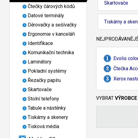
Skartovače
Čtečky čárových kódů
Datové terminály
Tiskárny a sken
Děrovačky a sešívačky
Ergonomie v kanceláři
NEJPRODÁVANĚJŠÍ
Identifikace
Komunikační technika
Evolis col
Laminátory
Čtečka Acc
Pokladní systémy
Xerox nasta
Řezačky papíru
Skartovače
VYBRAT
VÝROBCE
Stolní telefony
Tabule a nástěnky
Tiskárny a skenery
Tisková média