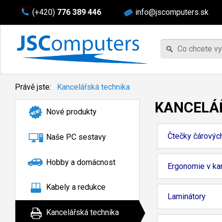
(+420)
776 389 446
info@jscomputers.sk
Právě jste:
Kancelářská technika
KANCELÁ
Nové produkty
Čtečky čárovýc
Naše PC sestavy
Hobby a domácnost
Ergonomie v kan
Kabely a redukce
Laminátory
Kancelářská technika