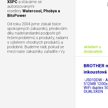
XSPC
a stáváme se
autorizovanými
resellery
Watercool, Phobya a
BitsPower
.
Od roku 2004 jsme získali tisíce
spokojených zákazníků, především
díky nadstandardní podpoře při
řešení problémů s produkty, radami
s výběrem vhodných produktů a
skladem u
podobně. Budeme rádi, pokud se
dodavatele
mezi naše zákazníky zařadíte i Vy.
BROTHER m
inkoustov
-J5010DW - 
512MB 1200x
WiFi duplex 
DUALSKEN