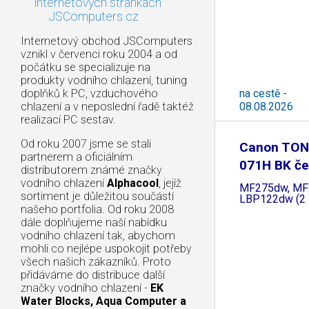
internetových stránkách
JSComputers.cz
Internetový obchod JSComputers
vznikl v červenci roku 2004 a od
počátku se specializuje na
produkty vodního chlazení, tuning
na cestě -
doplňků k PC, vzduchového
08.08.2026
chlazení a v neposlední řadě taktéž
realizací PC sestav.
Od roku 2007 jsme se stali
Canon TON
partnerem a oficiálním
071H BK če
distributorem známé značky
vodního chlazení
Alphacool
, jejíž
MF275dw, MF
sortiment je důležitou součástí
LBP122dw (2 5
našeho portfolia. Od roku 2008
dále doplňujeme naší nabídku
vodního chlazení tak, abychom
mohli co nejlépe uspokojit potřeby
všech našich zákazníků. Proto
přidáváme do distribuce další
značky vodního chlazení -
EK
Water Blocks, Aqua Computer a