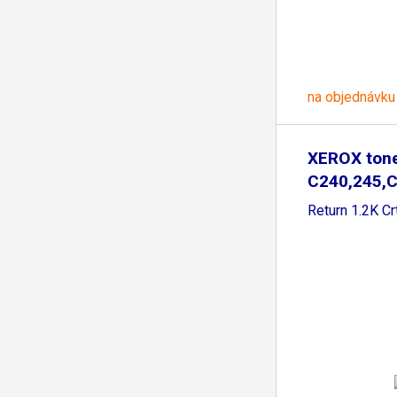
na objednávku
XEROX ton
C240,245,C
Cyan
Return 1.2K Cr