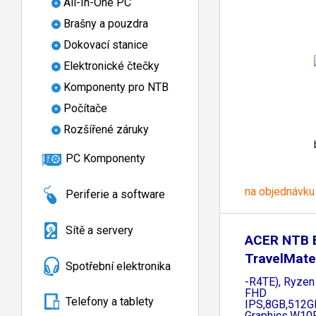
All-In-One PC
Brašny a pouzdra
Dokovací stanice
Elektronické čtečky
Komponenty pro NTB
Počítače
Rozšířené záruky
PC Komponenty
na objednávku
Periferie a software
Sítě a servery
ACER NTB 
TravelMate
Spotřební elektronika
(TMP215-4
-R4TE), Ryzen
FHD
Telefony a tablety
IPS,8GB,512
Graphics,W1