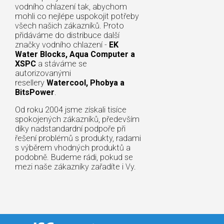
vodního chlazení tak, abychom
mohli co nejlépe uspokojit potřeby
všech našich zákazníků. Proto
přidáváme do distribuce další
značky vodního chlazení -
EK
Water Blocks, Aqua Computer a
XSPC
a stáváme se
autorizovanými
resellery
Watercool, Phobya a
BitsPower
.
Od roku 2004 jsme získali tisíce
spokojených zákazníků, především
díky nadstandardní podpoře při
řešení problémů s produkty, radami
s výběrem vhodných produktů a
podobně. Budeme rádi, pokud se
mezi naše zákazníky zařadíte i Vy.