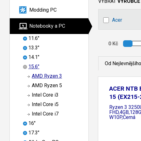
VYBRAT
VÝROBCE
Modding PC
Acer
Notebooky a PC
11.6"
13.3"
14.1"
Od Nejlevnějšíh
15.6"
AMD Ryzen 3
AMD Ryzen 5
ACER NTB 
Intel Core i3
15 (EX215-
Intel Core i5
Ryzen 3 3250U
FHD,4GB,128G
Intel Core i7
W10P,Černá
16"
17.3"