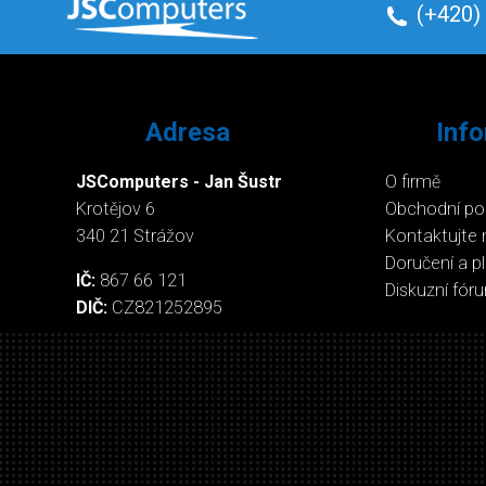
(+420)
Adresa
Inf
JSComputers - Jan Šustr
O firmě
Krotějov 6
Obchodní p
340 21 Strážov
Kontaktujte 
Doručení a p
IČ:
867 66 121
Diskuzní fór
DIČ:
CZ821252895