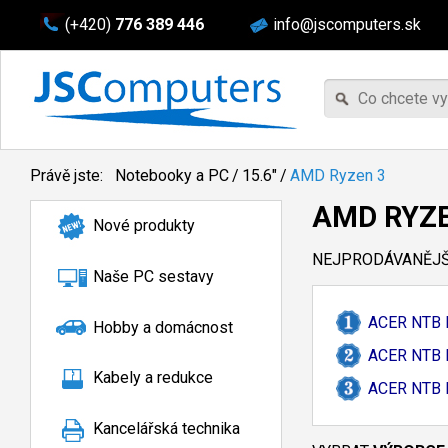
(+420)
776 389 446
info@jscomputers.sk
Právě jste:
Notebooky a PC
/
15.6"
/
AMD Ryzen 3
AMD RYZE
Nové produkty
NEJPRODÁVANĚJŠÍ
Naše PC sestavy
ACER NTB 
Hobby a domácnost
ACER NTB 
Kabely a redukce
ACER NTB 
Kancelářská technika