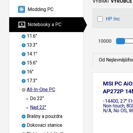
VYBRAT
VÝROBCE
Modding PC
HP Inc.
Notebooky a PC
11.6"
13.3"
14.1"
Od Nejlevnějšíh
15.6"
16"
17.3"
MSI PC Ai
All-In-One PC
AP272P 14
i5
Do 22"
-14400, 27" FH
Non-touch, 8G
Nad 22"
N/A, No OS, W
Brašny a pouzdra
Dokovací stanice