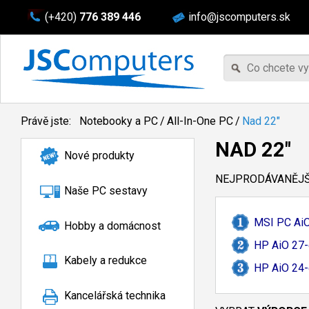
(+420)
776 389 446
info@jscomputers.sk
Právě jste:
Notebooky a PC
/
All-In-One PC
/
Nad 22"
NAD 22"
Nové produkty
NEJPRODÁVANĚJŠÍ
Naše PC sestavy
MSI PC Ai
Hobby a domácnost
HP AiO 27-
Kabely a redukce
HP AiO 24-
Kancelářská technika