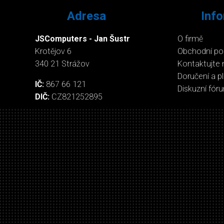
Adresa
Inf
JSComputers - Jan Šustr
O firmě
Krotějov 6
Obchodní p
340 21 Strážov
Kontaktujte 
Doručení a p
IČ:
867 66 121
Diskuzní fór
DIČ:
CZ821252895