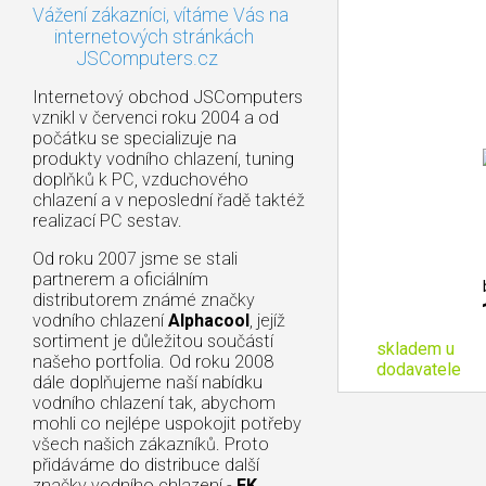
Vážení zákazníci, vítáme Vás na
internetových stránkách
JSComputers.cz
Internetový obchod JSComputers
vznikl v červenci roku 2004 a od
počátku se specializuje na
produkty vodního chlazení, tuning
doplňků k PC, vzduchového
chlazení a v neposlední řadě taktéž
realizací PC sestav.
Od roku 2007 jsme se stali
partnerem a oficiálním
distributorem známé značky
vodního chlazení
Alphacool
, jejíž
sortiment je důležitou součástí
skladem u
našeho portfolia. Od roku 2008
dodavatele
dále doplňujeme naší nabídku
vodního chlazení tak, abychom
mohli co nejlépe uspokojit potřeby
všech našich zákazníků. Proto
přidáváme do distribuce další
značky vodního chlazení -
EK