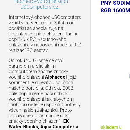
internetových stránkách
PNY SODI
JSComputers.cz
8GB 1600M
Internetový obchod JSComputers
vznikl v červenci roku 2004 a od
počátku se specializuje na
produkty vodního chlazení, tuning
doplňků k PC, vzduchového
chlazení a v neposlední řadě taktéž
realizací PC sestav.
Od roku 2007 jsme se stali
partnerem a oficiálním
distributorem známé značky
vodního chlazení
Alphacool
, jejíž
sortiment je důležitou součástí
našeho portfolia. Od roku 2008
dále doplňujeme naší nabídku
vodního chlazení tak, abychom
mohli co nejlépe uspokojit potřeby
všech našich zákazníků. Proto
přidáváme do distribuce další
značky vodního chlazení -
EK
Water Blocks, Aqua Computer a
skladem u