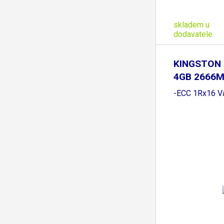
skladem u
dodavatele
KINGSTON
4GB 2666M
Non
-ECC 1Rx16 