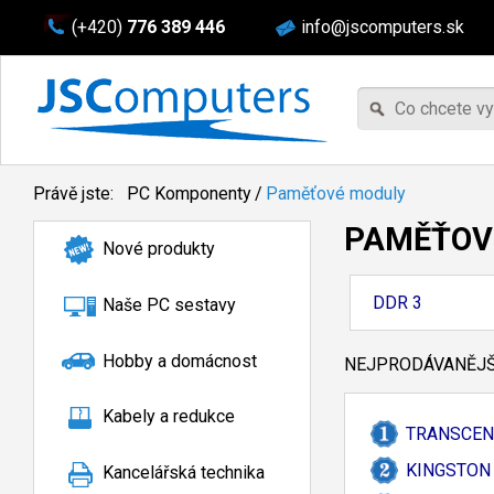
(+420)
776 389 446
info@jscomputers.sk
Právě jste:
PC Komponenty
/
Paměťové moduly
PAMĚŤOV
Nové produkty
DDR 3
Naše PC sestavy
Hobby a domácnost
NEJPRODÁVANĚJŠÍ
Kabely a redukce
TRANSCEND
KINGSTON
Kancelářská technika