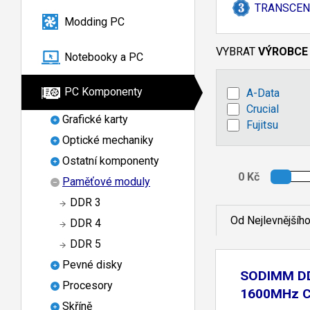
TRANSCEN
Modding PC
VYBRAT
VÝROBCE
Notebooky a PC
PC Komponenty
A-Data
Crucial
Grafické karty
Fujitsu
Optické mechaniky
Ostatní komponenty
Paměťové moduly
DDR 3
Od Nejlevnějšíh
DDR 4
DDR 5
Pevné disky
SODIMM D
Procesory
1600MHz C
Skříně