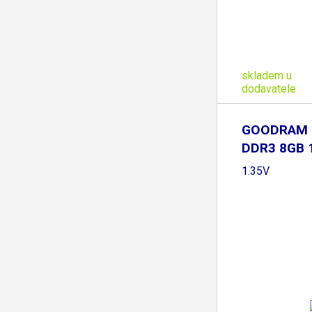
skladem u
dodavatele
GOODRAM
DDR3 8GB
CL11,
1.35V