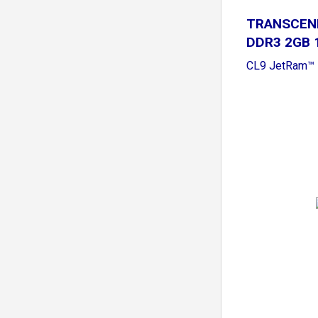
TRANSCEN
DDR3 2GB
256Mx8
CL9 JetRam™