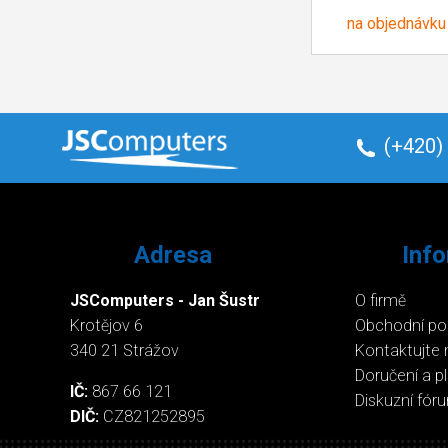
na objednávku
(+420)
Adresa
Inf
JSComputers - Jan Šustr
O firmě
Krotějov 6
Obchodní p
340 21 Strážov
Kontaktujte 
Doručení a p
IČ:
867 66 121
Diskuzní fór
DIČ:
CZ821252895