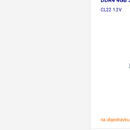
DDR4 4GB
1Rx8
CL22 1.2V
na objednávku