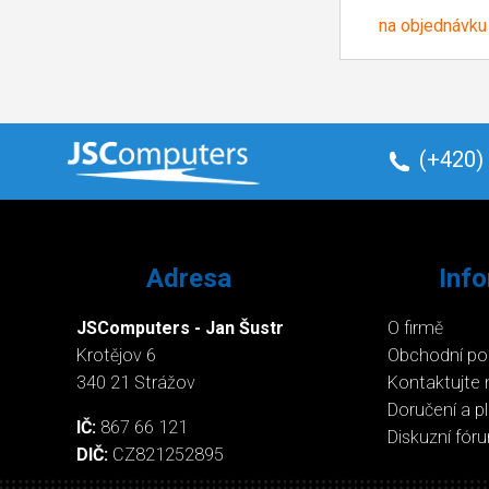
na objednávku
(+420)
Adresa
Inf
JSComputers - Jan Šustr
O firmě
Krotějov 6
Obchodní p
340 21 Strážov
Kontaktujte 
Doručení a p
IČ:
867 66 121
Diskuzní fór
DIČ:
CZ821252895