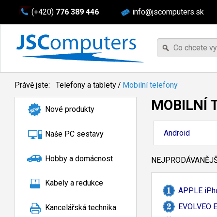
(+420)
776 389 446
info@jscomputers.sk
Právě jste:
Telefony a tablety
/
Mobilní telefony
MOBILNÍ 
Nové produkty
Android
Naše PC sestavy
Hobby a domácnost
NEJPRODÁVANĚJŠÍ
Kabely a redukce
APPLE iPho
EVOLVEO Eas
Kancelářská technika