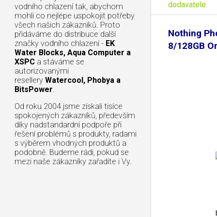
dodavatele
vodního chlazení tak, abychom
mohli co nejlépe uspokojit potřeby
všech našich zákazníků. Proto
Nothing Ph
přidáváme do distribuce další
značky vodního chlazení -
EK
8/128GB Or
Water Blocks, Aqua Computer a
XSPC
a stáváme se
autorizovanými
resellery
Watercool, Phobya a
BitsPower
.
Od roku 2004 jsme získali tisíce
spokojených zákazníků, především
díky nadstandardní podpoře při
řešení problémů s produkty, radami
s výběrem vhodných produktů a
podobně. Budeme rádi, pokud se
mezi naše zákazníky zařadíte i Vy.