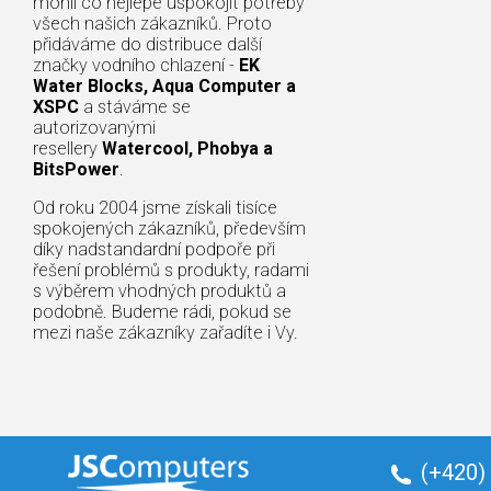
mohli co nejlépe uspokojit potřeby
všech našich zákazníků. Proto
přidáváme do distribuce další
značky vodního chlazení -
EK
Water Blocks, Aqua Computer a
XSPC
a stáváme se
autorizovanými
resellery
Watercool, Phobya a
BitsPower
.
Od roku 2004 jsme získali tisíce
spokojených zákazníků, především
díky nadstandardní podpoře při
řešení problémů s produkty, radami
s výběrem vhodných produktů a
podobně. Budeme rádi, pokud se
mezi naše zákazníky zařadíte i Vy.
(+420)