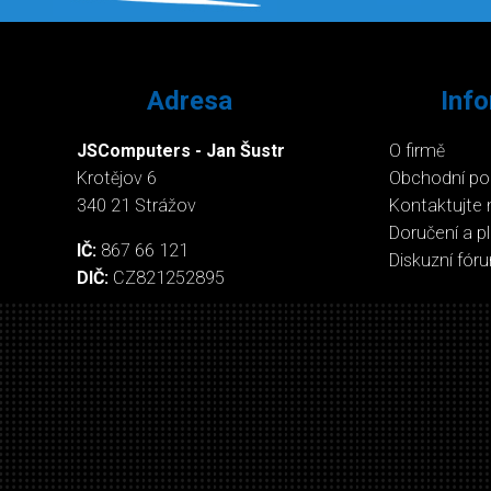
Adresa
Inf
JSComputers - Jan Šustr
O firmě
Krotějov 6
Obchodní p
340 21 Strážov
Kontaktujte 
Doručení a p
IČ:
867 66 121
Diskuzní fór
DIČ:
CZ821252895