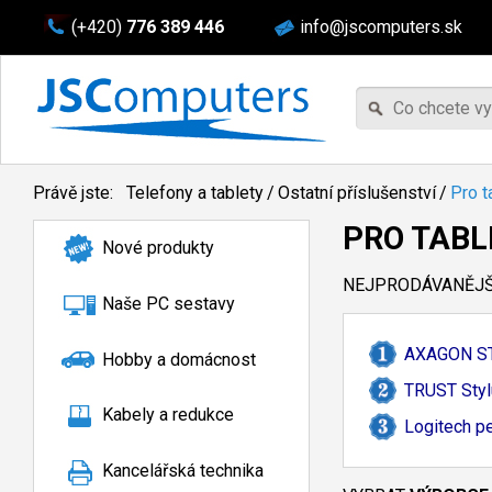
(+420)
776 389 446
info@jscomputers.sk
Právě jste:
Telefony a tablety
/
Ostatní příslušenství
/
Pro t
PRO TABL
Nové produkty
NEJPRODÁVANĚJŠÍ
Naše PC sestavy
AXAGON S
Hobby a domácnost
TRUST Stylu
Kabely a redukce
Logitech pe
Kancelářská technika