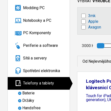
VYBRAT
VÝROBCE
Modding PC
3mk
Notebooky a PC
Apple
Axagon
PC Komponenty
Periferie a software
Sítě a servery
Od Nejlevnějšíh
Spotřební elektronika
Logitech P
Telefony a tablety
klávesnicí
Baterie
Touch for iPad
generation), U
Držáky
Handsfree