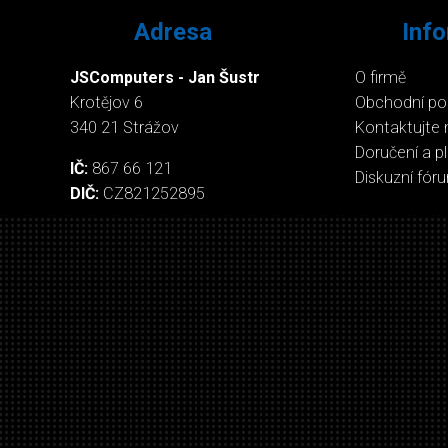
Adresa
Inf
JSComputers - Jan Šustr
O firmě
Krotějov 6
Obchodní p
340 21 Strážov
Kontaktujte 
Doručení a p
IČ:
867 66 121
Diskuzní fór
DIČ:
CZ821252895