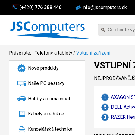
(+420)
776 389 446
info@jscomputers.sk
Právě jste:
Telefony a tablety
/
Vstupní zařízení
VSTUPNÍ 
Nové produkty
NEJPRODÁVANĚJŠÍ
Naše PC sestavy
AXAGON S
Hobby a domácnost
DELL Acti
Kabely a redukce
RAZER Hern
Kancelářská technika