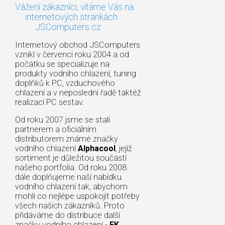
Vážení zákazníci, vítáme Vás na
internetových stránkách
JSComputers.cz
Internetový obchod JSComputers
vznikl v červenci roku 2004 a od
počátku se specializuje na
produkty vodního chlazení, tuning
doplňků k PC, vzduchového
chlazení a v neposlední řadě taktéž
realizací PC sestav.
Od roku 2007 jsme se stali
partnerem a oficiálním
distributorem známé značky
vodního chlazení
Alphacool
, jejíž
sortiment je důležitou součástí
našeho portfolia. Od roku 2008
dále doplňujeme naší nabídku
vodního chlazení tak, abychom
mohli co nejlépe uspokojit potřeby
všech našich zákazníků. Proto
přidáváme do distribuce další
značky vodního chlazení -
EK