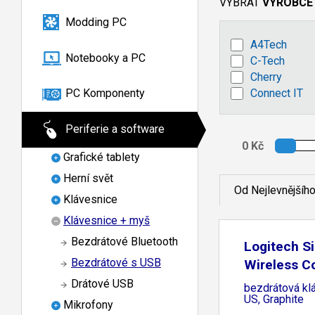
VYBRAT
VÝROBCE
Modding PC
A4Tech
Notebooky a PC
C-Tech
Cherry
Connect IT
PC Komponenty
Periferie a software
Grafické tablety
Herní svět
Od Nejlevnějšíh
Klávesnice
Klávesnice + myš
Bezdrátové Bluetooth
Logitech Si
Bezdrátové s USB
Wireless 
MK295,
Drátové USB
bezdrátová kl
US, Graphite
Mikrofony