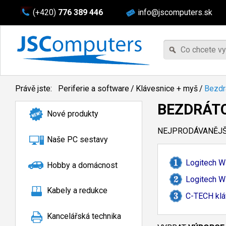
(+420)
776 389 446
info@jscomputers.sk
Právě jste:
Periferie a software
/
Klávesnice + myš
/
Bezdr
BEZDRÁTO
Nové produkty
NEJPRODÁVANĚJŠÍ
Naše PC sestavy
Logitech W
Hobby a domácnost
Logitech W
Kabely a redukce
C-
TECH kl
Kancelářská technika