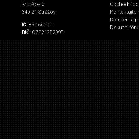
Krotějov 6
Obchodní p
340 21 Strážov
Kontaktujte 
Doručení a p
IČ:
867 66 121
Diskuzní fór
DIČ:
CZ821252895