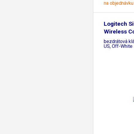
na objednávku
Logitech Si
Wireless 
MK295,
bezdrátová kl
US, Off-White