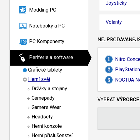
Joysticky
Modding PC
Volanty
Notebooky a PC
NEJPRODÁVANĚJŠÍ
PC Komponenty
Periferie a software
Nitro Conc
PlayStatio
Grafické tablety
Herní svět
NOCTUA N
Držáky a stojany
Gamepady
VYBRAT
VÝROBCE
Gamers Wear
Headsety
Herní konzole
Herní příslušenství