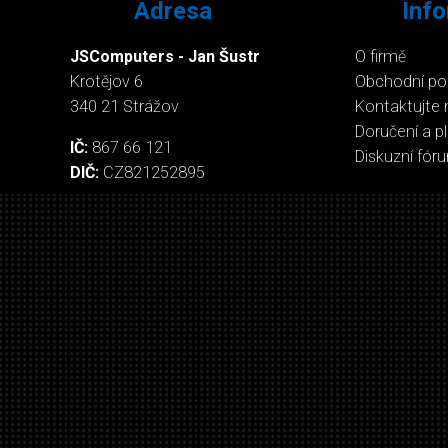
Adresa
Inf
JSComputers - Jan Šustr
O firmě
Krotějov 6
Obchodní p
340 21 Strážov
Kontaktujte 
Doručení a p
IČ:
867 66 121
Diskuzní fór
DIČ:
CZ821252895