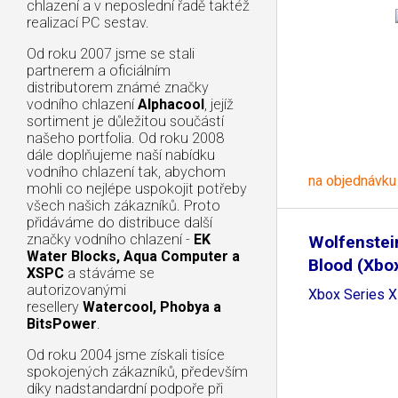
chlazení a v neposlední řadě taktéž
realizací PC sestav.
Od roku 2007 jsme se stali
partnerem a oficiálním
distributorem známé značky
vodního chlazení
Alphacool
, jejíž
sortiment je důležitou součástí
našeho portfolia. Od roku 2008
dále doplňujeme naší nabídku
vodního chlazení tak, abychom
na objednávku
mohli co nejlépe uspokojit potřeby
všech našich zákazníků. Proto
přidáváme do distribuce další
značky vodního chlazení -
EK
Wolfenstei
Water Blocks, Aqua Computer a
Blood (Xbo
XSPC
a stáváme se
autorizovanými
Xbox Series X
resellery
Watercool, Phobya a
BitsPower
.
Od roku 2004 jsme získali tisíce
spokojených zákazníků, především
díky nadstandardní podpoře při