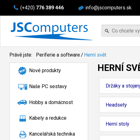
(+420)
776 389 446
info@jscomputers.sk
Právě jste:
Periferie a software
/
Herní svět
HERNÍ SV
Nové produkty
Držáky a stojan
Naše PC sestavy
Hobby a domácnost
Headsety
Kabely a redukce
Herní stoly
Kancelářská technika