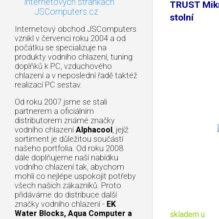
internetových stránkách
TRUST Mikr
JSComputers.cz
stolní
Internetový obchod JSComputers
vznikl v červenci roku 2004 a od
počátku se specializuje na
produkty vodního chlazení, tuning
doplňků k PC, vzduchového
chlazení a v neposlední řadě taktéž
realizací PC sestav.
Od roku 2007 jsme se stali
partnerem a oficiálním
distributorem známé značky
vodního chlazení
Alphacool
, jejíž
sortiment je důležitou součástí
našeho portfolia. Od roku 2008
dále doplňujeme naší nabídku
vodního chlazení tak, abychom
mohli co nejlépe uspokojit potřeby
všech našich zákazníků. Proto
přidáváme do distribuce další
značky vodního chlazení -
EK
Water Blocks, Aqua Computer a
skladem u