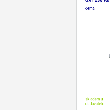
GXT238 Aur
RGB,
černá
skladem u
dodavatele