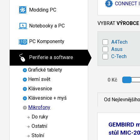
CONNECT I
Modding PC
VYBRAT
VÝROBCE
Notebooky a PC
PC Komponenty
A4Tech
Asus
C-Tech
Periferie a software
Grafické tablety
Herní svět
Klávesnice
Klávesnice + myš
Od Nejlevnějšíh
Mikrofony
Do ruky
GEMBIRD m
Ostatní
stůl MIC-20
Stolní