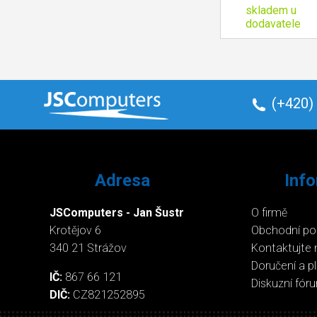
skladem u
dodavatele
(+420)
Adresa
Inf
JSComputers - Jan Šustr
O firmě
Krotějov 6
Obchodní p
340 21 Strážov
Kontaktujte 
Doručení a p
IČ:
867 66 121
Diskuzní fór
DIČ:
CZ821252895