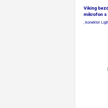
Viking bez
mikrofon s
M302
, konektor Lig