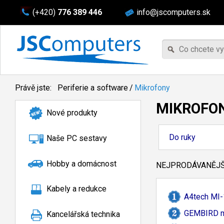
(+420)
776 389 446
info@jscomputers.sk
Právě jste:
Periferie a software
/
Mikrofony
MIKROFO
Nové produkty
Do ruky
Naše PC sestavy
Hobby a domácnost
NEJPRODÁVANĚJŠÍ
Kabely a redukce
A4tech MI-
GEMBIRD mi
Kancelářská technika