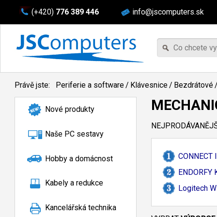
(+420)
776 389 446
info@jscomputers.sk
Právě jste:
Periferie a software
/
Klávesnice
/
Bezdrátové
MECHANI
Nové produkty
NEJPRODÁVANĚJŠÍ
Naše PC sestavy
CONNECT IT
Hobby a domácnost
ENDORFY Kl
Kabely a redukce
Logitech W
Kancelářská technika