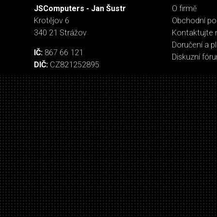
JSComputers - Jan Šustr
O firmě
Krotějov 6
Obchodní p
340 21 Strážov
Kontaktujte 
Doručení a p
IČ:
867 66 121
Diskuzní fór
DIČ:
CZ821252895