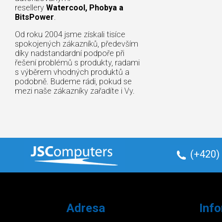
resellery
Watercool, Phobya a
BitsPower
.
Od roku 2004 jsme získali tisíce
spokojených zákazníků, především
díky nadstandardní podpoře při
řešení problémů s produkty, radami
s výběrem vhodných produktů a
podobně. Budeme rádi, pokud se
mezi naše zákazníky zařadíte i Vy.
(+420)
Adresa
Inf