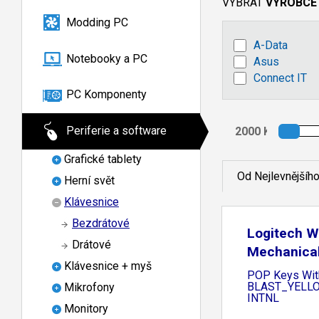
VYBRAT
VÝROBCE
Modding PC
A-Data
Notebooky a PC
Asus
Connect IT
PC Komponenty
Periferie a software
Grafické tablety
Od Nejlevnějšíh
Herní svět
Klávesnice
Bezdrátové
Logitech W
Drátové
Mechanica
Klávesnice + myš
POP Keys With
BLAST_YELLOW
Mikrofony
INTNL
Monitory