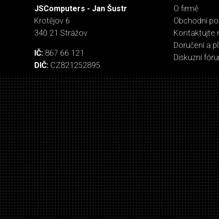
JSComputers - Jan Šustr
O firmě
Krotějov 6
Obchodní p
340 21 Strážov
Kontaktujte 
Doručení a p
IČ:
867 66 121
Diskuzní fór
DIČ:
CZ821252895