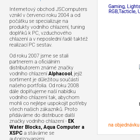
Gaming, Light
Internetový obchod JSComputers
RGB,Tacticle, 
vznikl v červenci roku 2004 a od
počátku se specializuje na
produkty vodního chlazení, tuning
doplňků k PC, vzduchového
chlazení a v neposlední řadě taktéž
realizací PC sestav.
Od roku 2007 jsme se stali
partnerem a oficiálním
distributorem známé značky
vodního chlazení
Alphacool
, jejíž
sortiment je důležitou součástí
našeho portfolia. Od roku 2008
dále doplňujeme naší nabídku
vodního chlazení tak, abychom
mohli co nejlépe uspokojit potřeby
všech našich zákazníků. Proto
přidáváme do distribuce další
značky vodního chlazení -
EK
na objednávku
Water Blocks, Aqua Computer a
XSPC
a stáváme se
autorizovanými