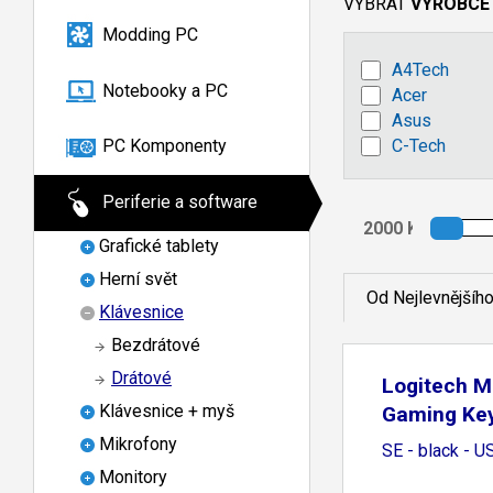
VYBRAT
VÝROBCE
Modding PC
A4Tech
Notebooky a PC
Acer
Asus
C-Tech
PC Komponenty
Periferie a software
Grafické tablety
Herní svět
Od Nejlevnějšíh
Klávesnice
Bezdrátové
Drátové
Logitech M
Klávesnice + myš
Gaming Ke
Mikrofony
SE - black - U
Monitory