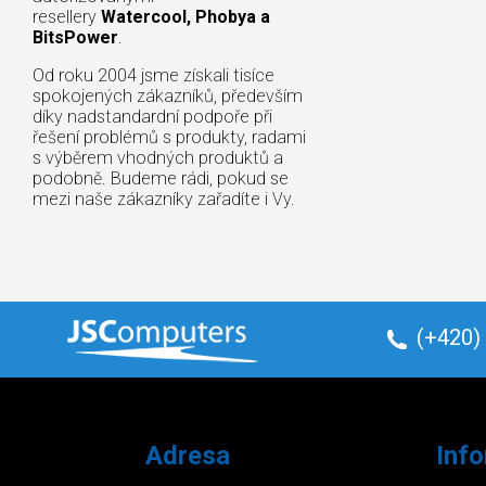
resellery
Watercool, Phobya a
BitsPower
.
Od roku 2004 jsme získali tisíce
spokojených zákazníků, především
díky nadstandardní podpoře při
řešení problémů s produkty, radami
s výběrem vhodných produktů a
podobně. Budeme rádi, pokud se
mezi naše zákazníky zařadíte i Vy.
(+420)
Adresa
Inf