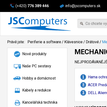
(+420)
776 389 446
info@jscomputers.sk
Právě jste:
Periferie a software
/
Klávesnice
/
Drátové
/
Me
MECHANI
Nové produkty
NEJPRODÁVANĚJŠÍ
Naše PC sestavy
Hama ochran
Hobby a domácnost
ACER Predat
Kabely a redukce
DELL Alien
Kancelářská technika