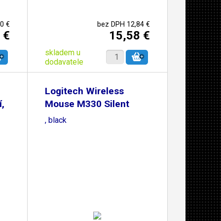
0 €
bez DPH 12,84 €
 €
15,58 €
skladem u
dodavatele
Logitech Wireless
,
Mouse M330 Silent
Plus
, black