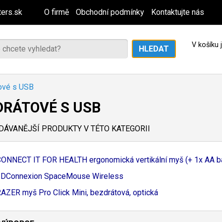
ers.sk
O firmě
Obchodní podmínky
Kontaktujte nás
V košíku
ové s USB
DRÁTOVÉ S USB
ÁVANĚJŠÍ PRODUKTY V TÉTO KATEGORII
ONNECT IT FOR HEALTH ergonomická vertikální myš (+ 1x AA bat
3DConnexion SpaceMouse Wireless
AZER myš Pro Click Mini, bezdrátová, optická