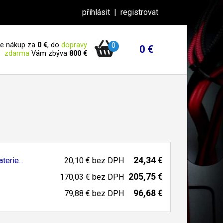
přihlásit
|
registrovat
 je nákup za
0 €
, do
dopravy
0
0 €
zdarma
Vám zbýva
800 €
24,34 €
erie...
20,10 €
bez DPH
205,75 €
170,03 €
bez DPH
96,68 €
79,88 €
bez DPH