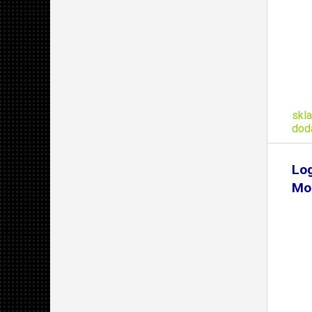
skl
dod
Log
Mo