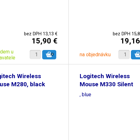
bez DPH 13,13 €
bez DPH 15,8
15,90 €
19,16
adem u
na objednávku
avatele
itech Wireless
Logitech Wireless
use M280, black
Mouse M330 Silent
Plus
, blue