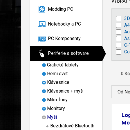
VYBRAT
Modding PC
3D
Notebooky a PC
A4
Ac
As
PC Komponenty
C-
Co
Periferie a software
Grafické tablety
Herní svět
Klávesnice
Klávesnice + myš
Od Ne
Mikrofony
Monitory
Log
Myši
Mo
Bezdrátové Bluetooth