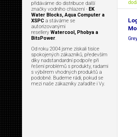
dod
přidáváme do distribuce další
značky vodního chlazení -
EK
Water Blocks, Aqua Computer a
Log
XSPC
a stáváme se
autorizovanými
Mo
resellery
Watercool, Phobya a
BitsPower
.
Gre
Od roku 2004 jsme získali tisíce
spokojených zákazníků, především
díky nadstandardní podpoře při
řešení problémů s produkty, radami
s výběrem vhodných produktů a
podobně. Budeme rádi, pokud se
mezi naše zákazníky zařadíte i Vy.