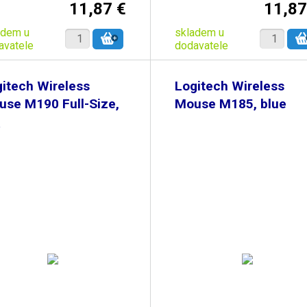
11,87 €
11,87
adem u
skladem u
avatele
dodavatele
itech Wireless
Logitech Wireless
se M190 Full-Size,
Mouse M185, blue
e