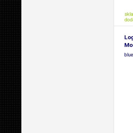
skl
dod
Log
Mou
blu