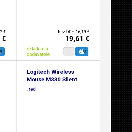
2 €
bez DPH 16,19 €
 €
19,61 €
skladem u
dodavatele
Logitech Wireless
Mouse M330 Silent
Plus
, red