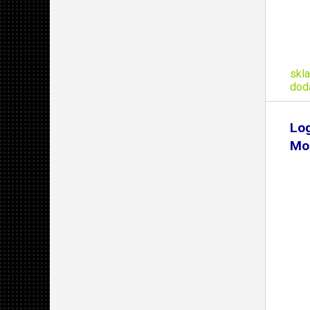
skl
dod
Log
Mo