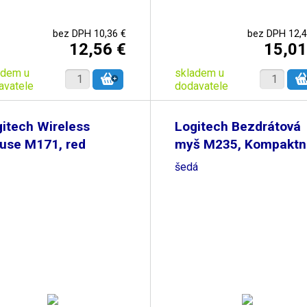
bez DPH 10,36 €
bez DPH 12,4
12,56 €
15,01
adem u
skladem u
avatele
dodavatele
itech Wireless
Logitech Bezdrátová
use M171, red
myš M235, Kompaktní
šedá