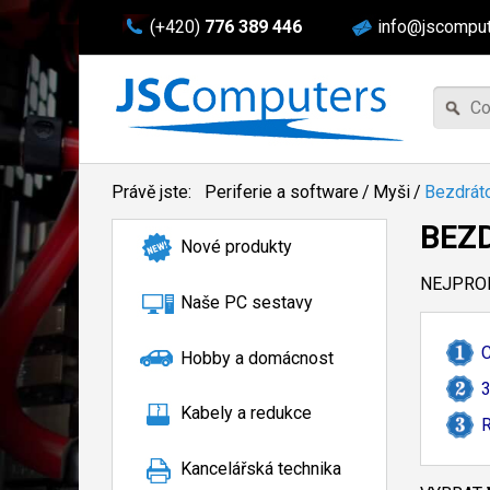
(+420)
776 389 446
info@jscomput
Právě jste:
Periferie a software
/
Myši
/
Bezdrát
BEZ
Nové produkty
NEJPROD
Naše PC sestavy
C
Hobby a domácnost
Kabely a redukce
R
Kancelářská technika