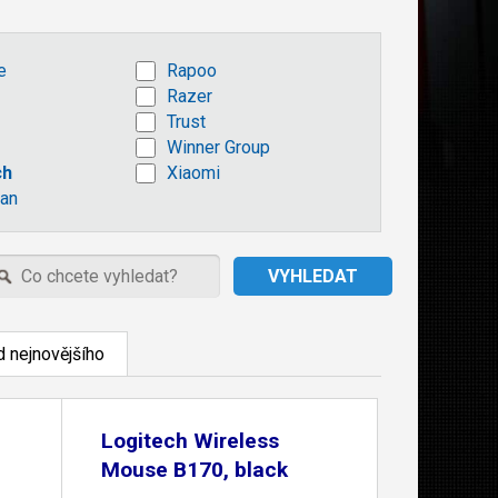
e
Rapoo
Razer
Trust
Winner Group
ch
Xiaomi
an
 nejnovějšího
Logitech Wireless
Mouse B170, black