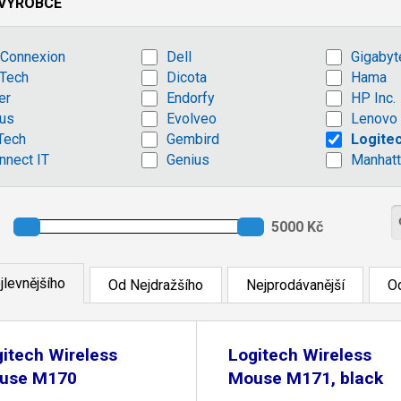
VÝROBCE
Connexion
Dell
Gigabyt
Tech
Dicota
Hama
er
Endorfy
HP Inc.
us
Evolveo
Lenovo
Tech
Gembird
Logite
nnect IT
Genius
Manhatt
jlevnějšího
Od Nejdražšího
Nejprodávanější
Od
itech Wireless
Logitech Wireless
use M170
Mouse M171, black