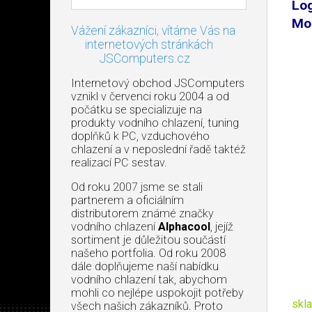
Log
Mo
Vážení zákazníci, vítáme Vás na
internetových stránkách
JSComputers.cz
Internetový obchod JSComputers
vznikl v červenci roku 2004 a od
počátku se specializuje na
produkty vodního chlazení, tuning
doplňků k PC, vzduchového
chlazení a v neposlední řadě taktéž
realizací PC sestav.
Od roku 2007 jsme se stali
partnerem a oficiálním
distributorem známé značky
vodního chlazení
Alphacool
, jejíž
sortiment je důležitou součástí
našeho portfolia. Od roku 2008
dále doplňujeme naší nabídku
vodního chlazení tak, abychom
mohli co nejlépe uspokojit potřeby
skl
všech našich zákazníků. Proto