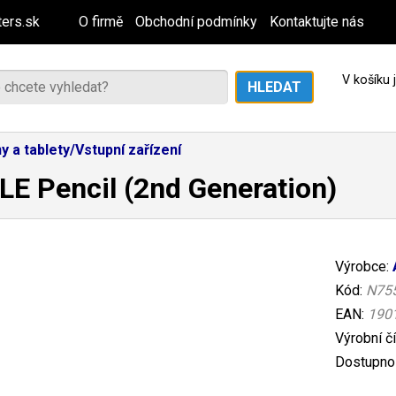
ers.sk
O firmě
Obchodní podmínky
Kontaktujte nás
V košíku
y a tablety/Vstupní zařízení
E Pencil (2nd Generation)
Výrobce:
Kód:
N75
EAN:
190
Výrobní č
Dostupnos