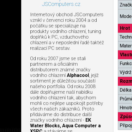
JSComputers.cz
Značk
Internetový obchod JSComputers
Model
vznikl v červenci roku 2004 a od
počátku se specializuje na
Hrot
produkty vodního chlazení, tuning
doplňků k PC, vzduchového
Techn
chlazení a v neposlední řadě taktéž
Mater
realizací PC sestav.
Vlast
Od roku 2007 jsme se stali
Funkc
partnerem a oficiálním
distributorem známé značky
Výdrž
vodního chlazení
Alphacool
, jejíž
sortiment je důležitou součástí
Rozm
našeho portfolia. Od roku 2008
Délka
dále doplňujeme naší nabídku
vodního chlazení tak, abychom
Prům
mohli co nejlépe uspokojit potřeby
Hmot
všech našich zákazníků. Proto
přidáváme do distribuce další
Způso
značky vodního chlazení -
EK
Připoj
Water Blocks, Aqua Computer a
XSPC
a stáváme se