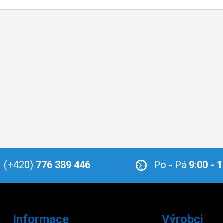
(+420)
776 389 446
Po - Pá
9:00 - 
Informace
Výrobci