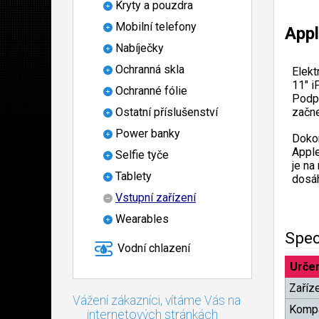
Kryty a pouzdra
Mobilní telefony
Appl
Nabíječky
Ochranná skla
Elekt
11" i
Ochranné fólie
Podpo
začne
Ostatní příslušenství
Power banky
Doko
Apple
Selfie tyče
je na
Tablety
dosáh
Vstupní zařízení
Wearables
Spec
Vodní chlazení
Určen
Zaříz
Vážení zákazníci, vítáme Vás na
Kompa
internetových stránkách