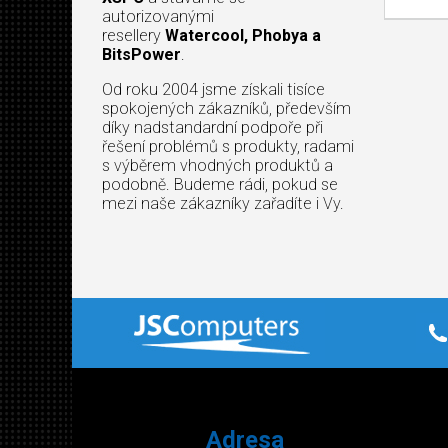
autorizovanými
resellery
Watercool, Phobya a
BitsPower
.
Od roku 2004 jsme získali tisíce
spokojených zákazníků, především
díky nadstandardní podpoře při
řešení problémů s produkty, radami
s výběrem vhodných produktů a
podobně. Budeme rádi, pokud se
mezi naše zákazníky zařadíte i Vy.
Adresa