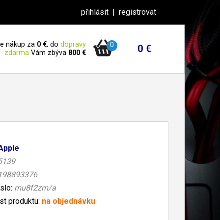
přihlásit
|
registrovat
 je nákup za
0 €
, do
dopravy
0
0 €
zdarma
Vám zbýva
800 €
Apple
5139
198893376
íslo:
mu8f2zm/a
t produktu:
na objednávku