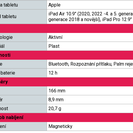
a tabletu
Apple
iPad Air 10.9" (2020, 2022 -4. a 5. gener
 tabletu
generace 2018 a novější), iPad Pro 12.9" 
ologie
Aktivní
iál
Plast
nosti
e
Bluetooth, Rozpoznání přítlaku, Palm reje
 baterie
12 h
ěry
166 mm
ěr
8,9 mm
nost
20,7 g
b nabíjení
ení
Magneticky