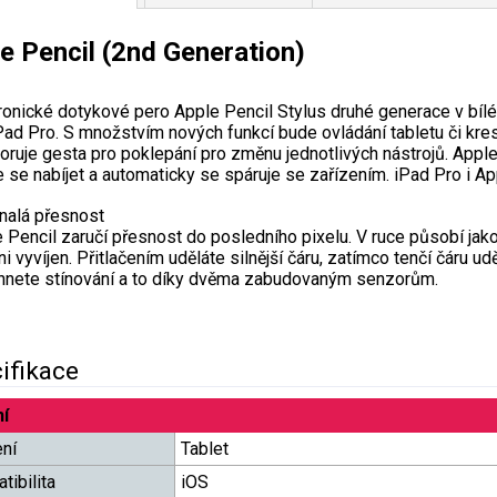
e Pencil (2nd Generation)
ronické dotykové pero Apple Pencil Stylus druhé generace v bílé 
Pad Pro. S množstvím nových funkcí bude ovládání tabletu či kre
ruje gesta pro poklepání pro změnu jednotlivých nástrojů. Apple
 se nabíjet a automaticky se spáruje se zařízením. iPad Pro i Ap
nalá přesnost
 Pencil zaručí přesnost do posledního pixelu. V ruce působí jako 
 ni vyvíjen. Přitlačením uděláte silnější čáru, zatímco tenčí čáru
nete stínování a to díky dvěma zabudovaným senzorům.
ifikace
í
ení
Tablet
tibilita
iOS