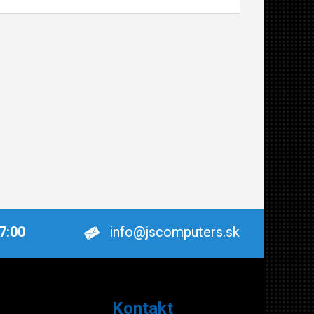
17:00
info@jscomputers.sk
Kontakt