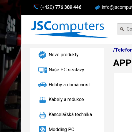
(+420)
776 389 446
info@jscomput
/Telefon
Nové produkty
APPL
Naše PC sestavy
Hobby a domácnost
Kabely a redukce
Kancelářská technika
Modding PC