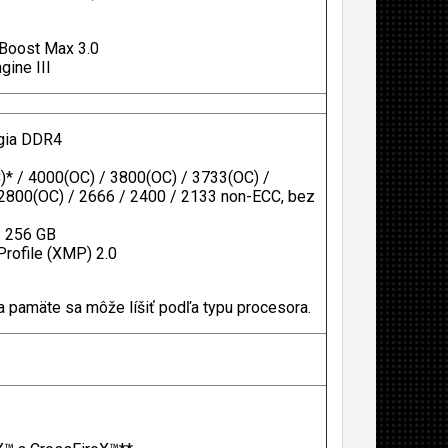
 Boost Max 3.0
ine III
ógia DDR4
* / 4000(OC) / 3800(OC) / 3733(OC) /
2800(OC) / 2666 / 2400 / 2133 non-ECC, bez
: 256 GB
rofile (XMP) 2.0
 pamäte sa môže líšiť podľa typu procesora.