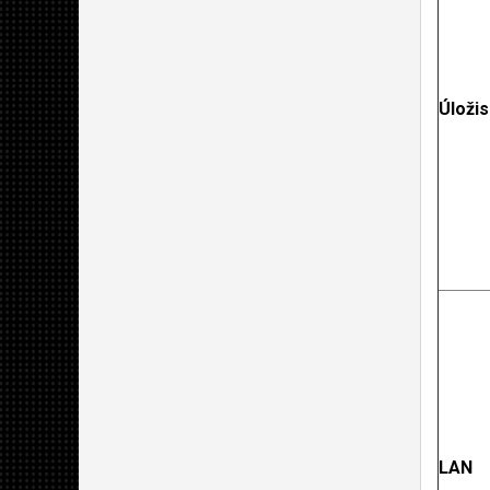
Úloži
LAN