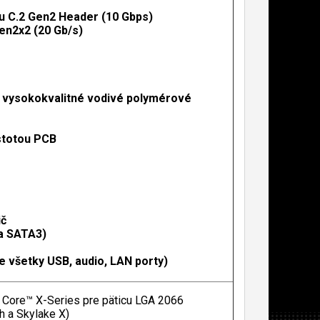
u C.2 Gen2 Header (10 Gbps)
en2x2 (20 Gb/s)
% vysokokvalitné vodivé polymérové
stotou PCB
ič
 a SATA3)
e všetky USB, audio, LAN porty)
l Core™ X-Series pre päticu LGA 2066
h a Skylake X)