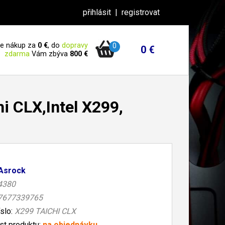
přihlásit
|
registrovat
 je nákup za
0 €
, do
dopravy
0
0 €
zdarma
Vám zbýva
800 €
 CLX,Intel X299,
Asrock
4380
7677339765
íslo:
X299 TAICHI CLX
t produktu:
na objednávku