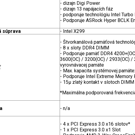
- dizajn Digi Power
- dizajn 13 napájacích fáz
- podporuje technológiu Intel Turbo
- Podporuje ASRock Hyper BCLK Eng
á súprava
- Intel X299
- Štvorkanálová pamäťová technol
- 8 x sloty DDR4 DIMM
- Podporuje pamäť DDR4 4200+(OC)
3600(OC) / 3200(OC) / 2933(OC) / 
vyrovnávacej pamäte
ť
- Max. kapacita systémovej pamäte
- Podporuje Intel Extreme Memory P
- 15µ zlatý kontakt v slotoch DIMM
*Maximálna podporovaná frekvencia
ka
- n/a
- 4 x PCI Express 3.0 x16 slotov*
- 1 x PCI Express 3.0 x1 Slot