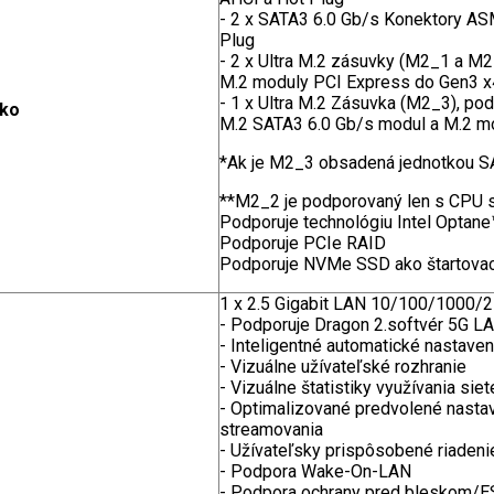
- 2 x SATA3 6.0 Gb/s Konektory A
Plug
- 2 x Ultra M.2 zásuvky (M2_1 a M
M.2 moduly PCI Express do Gen3 x
- 1 x Ultra M.2 Zásuvka (M2_3), p
sko
M.2 SATA3 6.0 Gb/s modul a M.2 m
*Ak je M2_3 obsadená jednotkou S
**M2_2 je podporovaný len s CPU s
Podporuje technológiu Intel Optane
Podporuje PCIe RAID
Podporuje NVMe SSD ako štartovac
1 x 2.5 Gigabit LAN 10/100/1000/
- Podporuje Dragon 2.softvér 5G L
- Inteligentné automatické nastave
- Vizuálne užívateľské rozhranie
- Vizuálne štatistiky využívania siet
- Optimalizované predvolené nastave
streamovania
- Užívateľsky prispôsobené riadenie
- Podpora Wake-On-LAN
- Podpora ochrany pred bleskom/