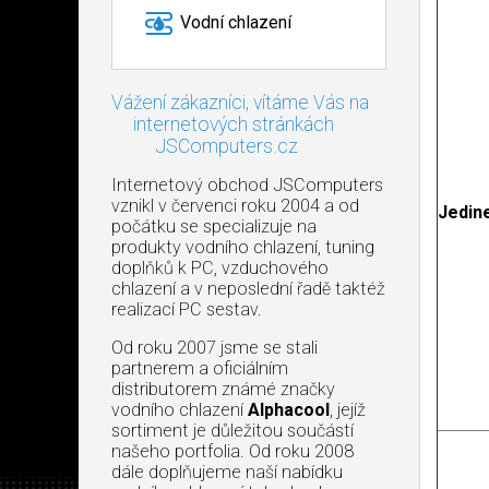
Vodní chlazení
Vážení zákazníci, vítáme Vás na
internetových stránkách
JSComputers.cz
Internetový obchod JSComputers
vznikl v červenci roku 2004 a od
Jedin
počátku se specializuje na
produkty vodního chlazení, tuning
doplňků k PC, vzduchového
chlazení a v neposlední řadě taktéž
realizací PC sestav.
Od roku 2007 jsme se stali
partnerem a oficiálním
distributorem známé značky
vodního chlazení
Alphacool
, jejíž
sortiment je důležitou součástí
našeho portfolia. Od roku 2008
dále doplňujeme naší nabídku