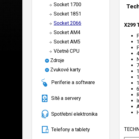
Socket 1700
Tech
Socket 1851
Socket 2066
X299 T
Socket AM4
P
1
Socket AM5
Včetně CPU
4
N
Zdroje
7
Zvukové karty
1
1
Periferie a software
1
6
R
Sítě a servery
I
H
Spotřební elektronika
TECHN
Telefony a tablety