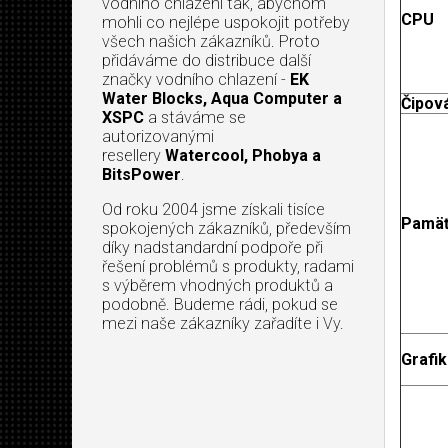
vodního chlazení tak, abychom
CPU
mohli co nejlépe uspokojit potřeby
všech našich zákazníků. Proto
přidáváme do distribuce další
značky vodního chlazení -
EK
Water Blocks, Aqua Computer a
Čipov
XSPC
a stáváme se
autorizovanými
resellery
Watercool, Phobya a
BitsPower
.
Od roku 2004 jsme získali tisíce
Pamä
spokojených zákazníků, především
díky nadstandardní podpoře při
řešení problémů s produkty, radami
s výběrem vhodných produktů a
podobně. Budeme rádi, pokud se
mezi naše zákazníky zařadíte i Vy.
Grafi