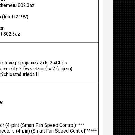
thernetu 802.3az
(Intel I219V):
ion
et 802.3az
rôtové pripojenie až do 2.4Gbps
iverzity 2 (vysielanie) x 2 (príjem)
ýchlostná trieda II
er
r (4-pin) (Smart Fan Speed Control)****
ctors (4-pin) (Smart Fan Speed Control)*****