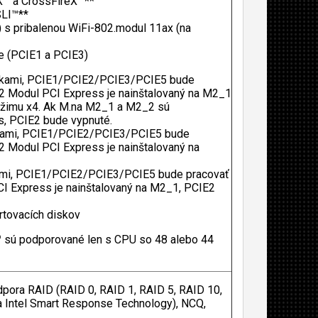
X™ a CrossFireX™**
SLI™**
E) s pribalenou WiFi-802.modul 11ax (na
Ie (PCIE1 a PCIE3)
linkami, PCIE1/PCIE2/PCIE3/PCIE5 bude
.2 Modul PCI Express je nainštalovaný na M2_1
ežimu x4. Ak M.na M2_1 a M2_2 sú
s, PCIE2 bude vypnuté.
inkami, PCIE1/PCIE2/PCIE3/PCIE5 bude
2 Modul PCI Express je nainštalovaný na
nkami, PCIE1/PCIE2/PCIE3/PCIE5 bude pracovať
CI Express je nainštalovaný na M2_1, PCIE2
tovacích diskov
 sú podporované len s CPU so 48 alebo 44
dpora RAID (RAID 0, RAID 1, RAID 5, RAID 10,
a Intel Smart Response Technology), NCQ,