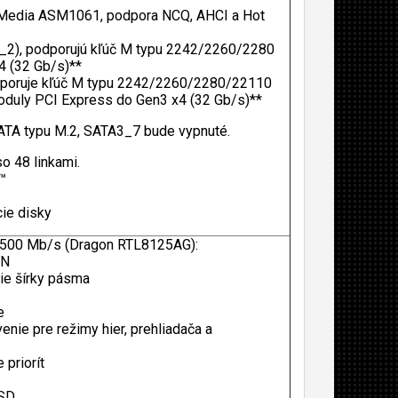
SMedia ASM1061, podpora NCQ, AHCI a Hot
2_2), podporujú kľúč M typu 2242/2260/2280
4 (32 Gb/s)**
odporuje kľúč M typu 2242/2260/2280/22110
oduly PCI Express do Gen3 x4 (32 Gb/s)**
ATA typu M.2, SATA3_7 bude vypnuté.
o 48 linkami.
™
ie disky
2500 Mb/s (Dragon RTL8125AG):
AN
nie šírky pásma
e
nie pre režimy hier, prehliadača a
 priorít
ESD