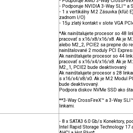
- Podporuje AMD 3-Way CrossFire
- Podporuje NVIDIA 3-Way SLI™ a 
- 1 x vertikálny M.2 Zásuvka (kľúč 
zadnom I/O)
- 15µ zlatý kontakt v slote VGA PC
*Ak nainštalujete procesor so 48 
pracovať s x16/x8/x16/x8. Ak je M
alebo M2_2, PCIE2 sa prepne do r
nainštalované 2 moduly PCI Expres
Ak nainštalujete procesor so 44 l
pracovať s x16/x4/x16/x8. Ak je M.
M2_1, PCIE2 bude deaktivovaný.
Ak nainštalujete procesor s 28 li
s x16/x4/x8/x0. Ak je M.2 Modul P
bude deaktivovaný.
Podpora diskov NVMe SSD ako štar
**3-Way CrossFireX™ a 3-Way SLI™
linkami.
- 8 x SATA3 6.0 Gb/s Konektory, po
Intel Rapid Storage Technology 17 
AHCI a Hot Plug*