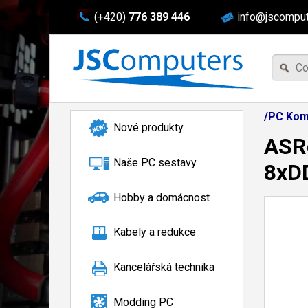
(+420)
776 389 446
info@jscomput
/PC Kom
Nové produkty
ASRo
Naše PC sestavy
8xD
Hobby a domácnost
Kabely a redukce
Kancelářská technika
Modding PC