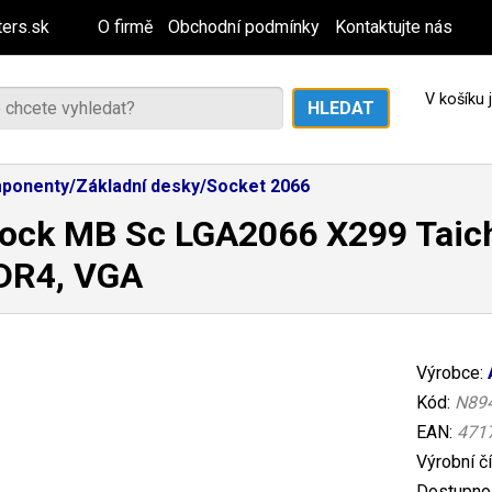
ers.sk
O firmě
Obchodní podmínky
Kontaktujte nás
V košíku
ponenty/Základní desky/Socket 2066
ck MB Sc LGA2066 X299 Taichi
DR4, VGA
Výrobce:
Kód:
N89
EAN:
471
Výrobní č
Dostupnos