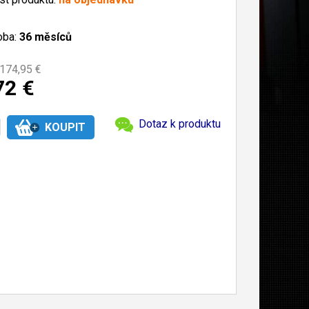
oba:
36 měsíců
174,95 €
72 €
Dotaz k produktu