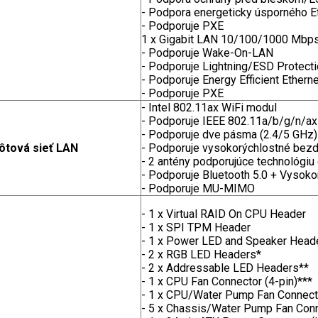
- Podpora energeticky úsporného E
- Podporuje PXE
1 x Gigabit LAN 10/100/1000 Mbps 
- Podporuje Wake-On-LAN
- Podporuje Lightning/ESD Protect
- Podporuje Energy Efficient Ethern
- Podporuje PXE
- Intel 802.11ax WiFi modul
- Podporuje IEEE 802.11a/b/g/n/ax
- Podporuje dve pásma (2.4/5 GHz)
ôtová sieť LAN
- Podporuje vysokorýchlostné bezd
- 2 antény podporujúce technológiu d
- Podporuje Bluetooth 5.0 + Vysokor
- Podporuje MU-MIMO
- 1 x Virtual RAID On CPU Header
- 1 x SPI TPM Header
- 1 x Power LED and Speaker Head
- 2 x RGB LED Headers*
- 2 x Addressable LED Headers**
- 1 x CPU Fan Connector (4-pin)***
- 1 x CPU/Water Pump Fan Connecto
- 5 x Chassis/Water Pump Fan Conne