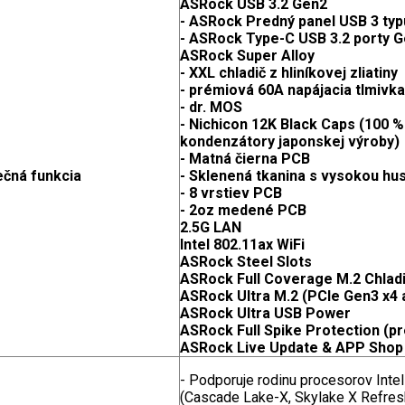
ASRock USB 3.
2 Gen2
-
ASRock Predný panel USB 3 typ
- ASRock Type-C USB 3.2 porty G
ASRock Super Alloy
-
XXL chladič z hliníkovej zliatiny
- prémiová 60A napájacia tlmivka
- dr. MOS
- Nichicon 12K Black Caps (100 
kondenzátory japonskej výroby)
- Matná čierna PCB
ečná funkcia
- Sklenená tkanina s vysokou hu
- 8 vrstiev PCB
- 2oz medené PCB
2.5G LAN
Intel 802.11ax WiFi
ASRock Steel Slots
ASRock Full Coverage M.2 Chlad
ASRock Ultra M.2 (PCIe Gen3 x4
ASRock Ultra USB Power
ASRock Full Spike Protection (pr
ASRock Live Update & APP Shop
- Podporuje rodinu procesorov Inte
(Cascade Lake-X, Skylake X Refres