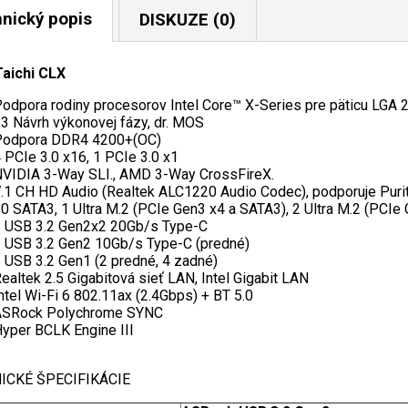
nický popis
DISKUZE (0)
aichi CLX
odpora rodiny procesorov Intel Core™ X-Series pre päticu LGA 
3 Návrh výkonovej fázy, dr. MOS
Podpora DDR4 4200+(OC)
 PCIe 3.0 x16, 1 PCIe 3.0 x1
VIDIA 3-Way SLI., AMD 3-Way CrossFireX.
.1 CH HD Audio (Realtek ALC1220 Audio Codec), podporuje Puri
0 SATA3, 1 Ultra M.2 (PCIe Gen3 x4 a SATA3), 2 Ultra M.2 (PCIe
 USB 3.2 Gen2x2 20Gb/s Type-C
 USB 3.2 Gen2 10Gb/s Type-C (predné)
 USB 3.2 Gen1 (2 predné, 4 zadné)
ealtek 2.5 Gigabitová sieť LAN, Intel Gigabit LAN
ntel Wi-Fi 6 802.11ax (2.4Gbps) + BT 5.0
ASRock Polychrome SYNC
yper BCLK Engine III
ICKÉ ŠPECIFIKÁCIE