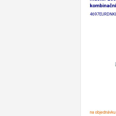
kombinačn
4697EURDNK
na objednávku