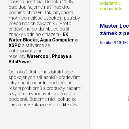
našeho portfolia. Od roku 2008
skladem u
dále doplňujeme naší nabídku
dodavatele
vodního chlazení tak, abychom
mohli co nejlépe uspokojit potřeby
všech našich zákazníků. Proto
Master Loc
přidáváme do distribuce další
zámek z p
značky vodního chlazení -
EK
Water Blocks, Aqua Computer a
hliníku 9130
XSPC
a stáváme se
autorizovanými
resellery
Watercool, Phobya a
BitsPower
.
Od roku 2004 jsme získali tisíce
spokojených zákazníků, především
díky nadstandardní podpoře při
řešení problémů s produkty, radami
s výběrem vhodných produktů a
podobně. Budeme rádi, pokud se
mezi naše zákazníky zařadíte i Vy.