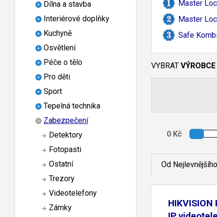
Master Loc
Dílna a stavba
Interiérové doplňky
Master Loc
Kuchyně
Safe Kombi
Osvětlení
Péče o tělo
VYBRAT
VÝROBCE
Pro děti
Sport
Tepelná technika
Zabezpečení
Detektory
Fotopasti
Ostatní
Od Nejlevnějšíh
Trezory
Videotelefony
HIKVISION 
Zámky
IP videotel