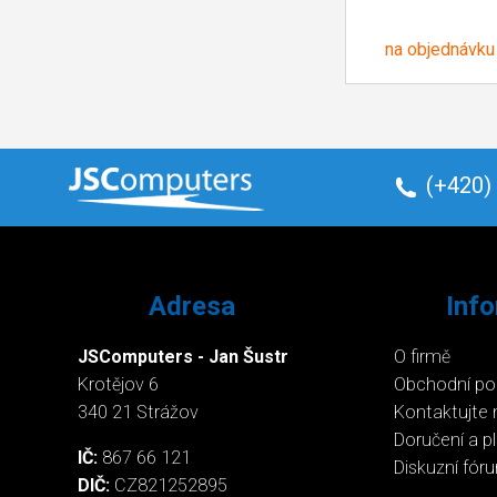
na objednávku
(+420)
Adresa
Inf
JSComputers - Jan Šustr
O firmě
Krotějov 6
Obchodní p
340 21 Strážov
Kontaktujte 
Doručení a p
IČ:
867 66 121
Diskuzní fór
DIČ:
CZ821252895