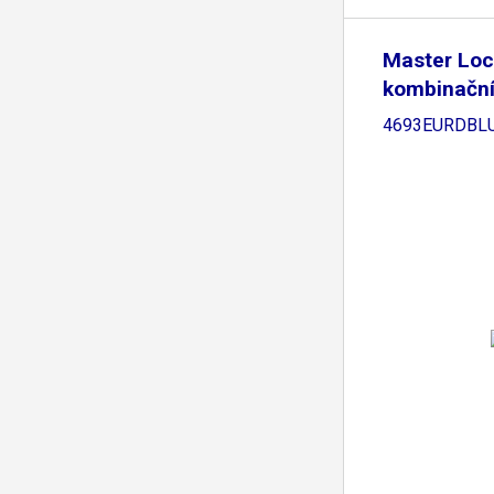
Master Loc
kombinačn
4693EURDBL