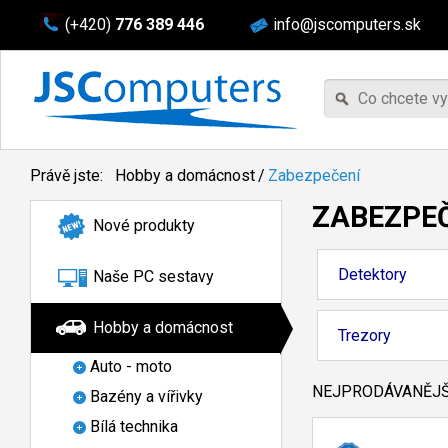
(+420)
776 389 446
info@jscomputers.sk
Právě jste:
Hobby a domácnost
/
Zabezpečení
ZABEZPE
Nové produkty
Detektory
Naše PC sestavy
Hobby a domácnost
Trezory
Auto - moto
NEJPRODÁVANĚJŠÍ
Bazény a vířivky
Bílá technika