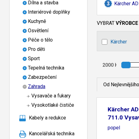
Dílna a stavba
Kärcher AD 
Interiérové doplňky
Kuchyně
VYBRAT
VÝROBCE
Osvětlení
Péče o tělo
Kärcher
Pro děti
Sport
Tepelná technika
Zabezpečení
Od Nejlevnějšíh
Zahrada
Vysavače a fukary
Vysokotlaké čističe
Kärcher AD
711.0 Vysa
Kabely a redukce
popel
Kancelářská technika