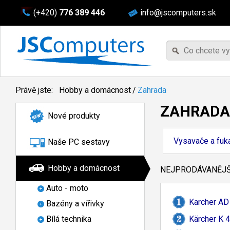
(+420)
776 389 446
info@jscomputers.sk
Právě jste:
Hobby a domácnost
/
Zahrada
ZAHRADA
Nové produkty
Vysavače a fuk
Naše PC sestavy
Hobby a domácnost
NEJPRODÁVANĚJŠÍ
Auto - moto
Karcher AD 
Bazény a vířivky
Kärcher K 4
Bílá technika