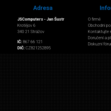
Adresa
Inf
JSComputers - Jan Šustr
O firmě
Krotějov 6
Obchodní p
340 21 Strážov
Kontaktujte 
Doručení a p
IČ:
867 66 121
Diskuzní fór
DIČ:
CZ821252895