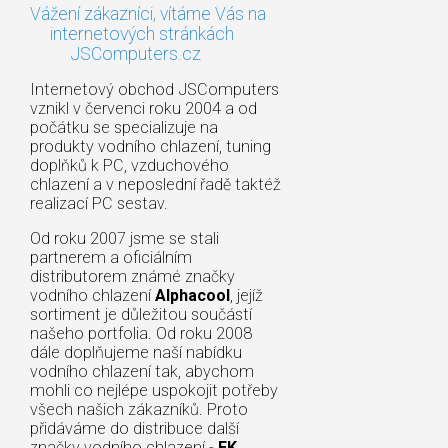
Vážení zákazníci, vítáme Vás na
internetových stránkách
JSComputers.cz
Internetový obchod JSComputers
vznikl v červenci roku 2004 a od
počátku se specializuje na
produkty vodního chlazení, tuning
doplňků k PC, vzduchového
chlazení a v neposlední řadě taktéž
realizací PC sestav.
Od roku 2007 jsme se stali
partnerem a oficiálním
distributorem známé značky
vodního chlazení
Alphacool
, jejíž
sortiment je důležitou součástí
našeho portfolia. Od roku 2008
dále doplňujeme naší nabídku
vodního chlazení tak, abychom
mohli co nejlépe uspokojit potřeby
všech našich zákazníků. Proto
přidáváme do distribuce další
značky vodního chlazení -
EK