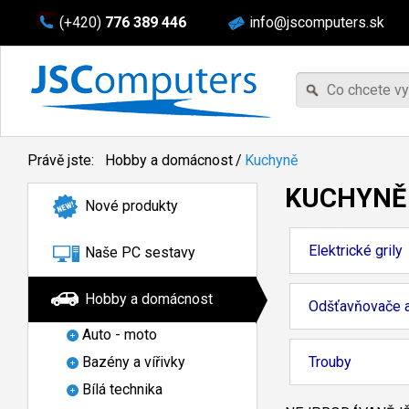
(+420)
776 389 446
info@jscomputers.sk
Právě jste:
Hobby a domácnost
/
Kuchyně
KUCHYNĚ
Nové produkty
Elektrické grily
Naše PC sestavy
Hobby a domácnost
Odšťavňovače a
Auto - moto
Trouby
Bazény a vířivky
Bílá technika