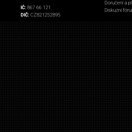
Doručení a p
IČ:
867 66 121
Diskuzní fór
DIČ:
CZ821252895