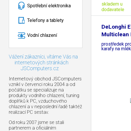
skladem u
Spotřební elektronika
dodavatele
Telefony a tablety
DeLonghi 
Multiclean
Vodní chlazení
čisticí
prostředek pro
karafy na mlé
Vážení zákazníci, vítáme Vás na
internetových stránkách
JSComputers.cz
Internetový obchod JSComputers
vznikl v červenci roku 2004 a od
počátku se specializuje na
produkty vodního chlazení, tuning
doplňků k PC, vzduchového
chlazení a v neposlední řadě taktéž
realizací PC sestav.
Od roku 2007 jsme se stali
partnerem a oficiálním