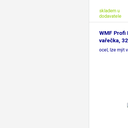
skladem u
dodavatele
WMF Profi 
vařečka, 3
nerezová
ocel, lze mýt 