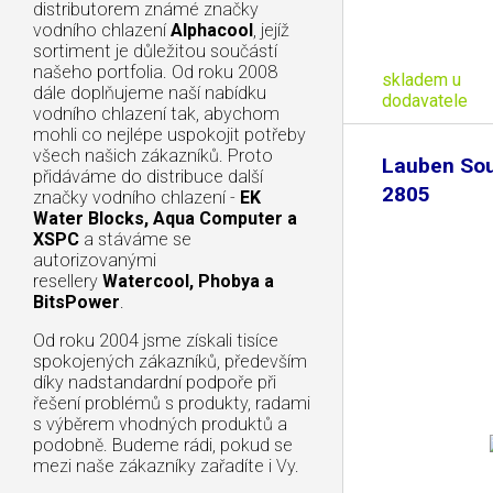
distributorem známé značky
vodního chlazení
Alphacool
, jejíž
sortiment je důležitou součástí
našeho portfolia. Od roku 2008
skladem u
dále doplňujeme naší nabídku
dodavatele
vodního chlazení tak, abychom
mohli co nejlépe uspokojit potřeby
všech našich zákazníků. Proto
Lauben Sou
přidáváme do distribuce další
2805
značky vodního chlazení -
EK
Water Blocks, Aqua Computer a
XSPC
a stáváme se
autorizovanými
resellery
Watercool, Phobya a
BitsPower
.
Od roku 2004 jsme získali tisíce
spokojených zákazníků, především
díky nadstandardní podpoře při
řešení problémů s produkty, radami
s výběrem vhodných produktů a
podobně. Budeme rádi, pokud se
mezi naše zákazníky zařadíte i Vy.