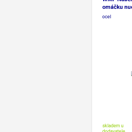
omáčku nu
nerezová
ocel
skladem u
dodavatele