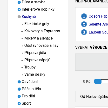
NEJPRODÁVANĚJŠÍ
Dílna a stavba
Interiérové doplňky
Cosori Pap
Kuchyně
Elektrické grily
Salente Ari
Kávovary a Espresso
Lauben Sou
Mixéry a šlehače
Odšťavňovače a lisy
VYBRAT
VÝROBCE
Příprava jídla
Příprava nápojů
Trouby
Varné desky
Osvětlení
Péče o tělo
Pro děti
Od Nejlevnějšíh
Sport