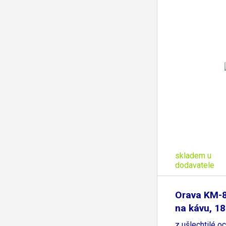
skladem u
dodavatele
Orava KM-
na kávu, 1
z ušlechtilé oc