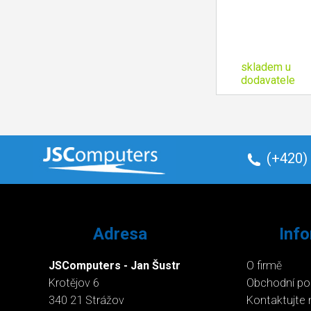
skladem u
dodavatele
(+420)
Adresa
Inf
JSComputers - Jan Šustr
O firmě
Krotějov 6
Obchodní p
340 21 Strážov
Kontaktujte 