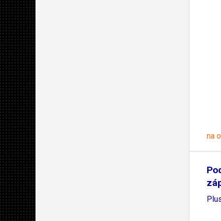
na 
Po
záp
Plu