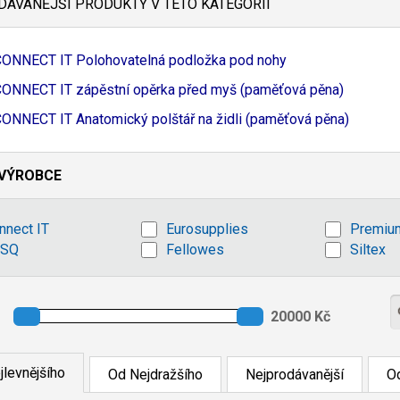
ÁVANĚJŠÍ PRODUKTY V TÉTO KATEGORII
ONNECT IT Polohovatelná podložka pod nohy
ONNECT IT zápěstní opěrka před myš (paměťová pěna)
ONNECT IT Anatomický polštář na židli (paměťová pěna)
VÝROBCE
nnect IT
Eurosupplies
Premiu
ESQ
Fellowes
Siltex
jlevnějšího
Od Nejdražšího
Nejprodávanější
Od