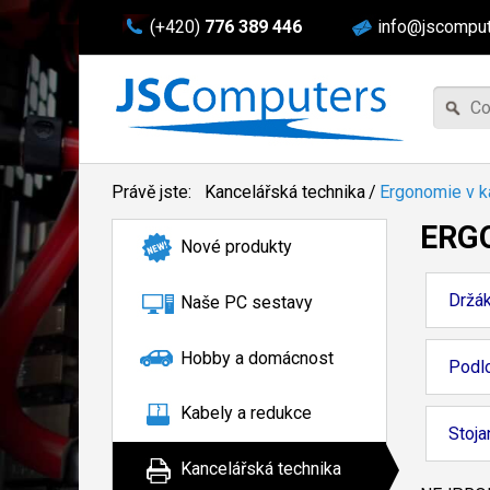
(+420)
776 389 446
info@jscomput
Právě jste:
Kancelářská technika
/
Ergonomie v k
ERG
Nové produkty
Držá
Naše PC sestavy
Hobby a domácnost
Podl
Kabely a redukce
Stoja
Kancelářská technika