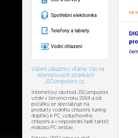
na 
Spotřební elektronika
Telefony a tablety
DI
pro
Vodní chlazení
čer
Vážení zákazníci, vítáme Vás na
internetových stránkách
JSComputers.cz
Internetový obchod JSComputers
vznikl v červenci roku 2004 a od
počátku se specializuje na
produkty vodního chlazení, tuning
doplňků k PC, vzduchového
chlazení a v neposlední řadě taktéž
realizací PC sestav.