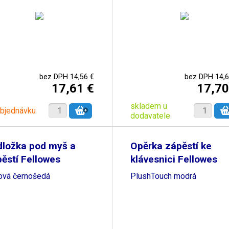
bez DPH 14,56 €
bez DPH 14,6
17,61 €
17,70
skladem u
objednávku
dodavatele
dložka pod myš a
Opěrka zápěstí ke
ěstí Fellowes
klávesnici Fellowes
ová černošedá
PlushTouch modrá