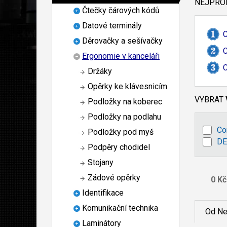
NEJPROD
Čtečky čárových kódů
Datové terminály
C
Děrovačky a sešívačky
C
Ergonomie v kanceláři
C
Držáky
Opěrky ke klávesnicím
VYBRAT
Podložky na koberec
Podložky na podlahu
Co
Podložky pod myš
D
Podpěry chodidel
Stojany
Zádové opěrky
Identifikace
Komunikační technika
Od Ne
Laminátory