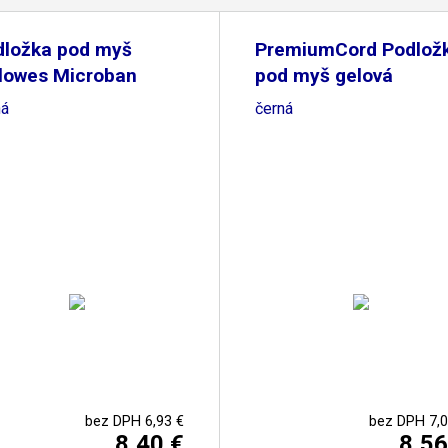
dložka pod myš
PremiumCord Podlož
llowes Microban
pod myš gelová
ná
černá
bez DPH 6,93 €
bez DPH 7,0
8,40 €
8,56