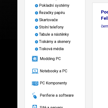
Pokladní systémy
Po
Řezačky papíru
Fe
Skartovače
čer
Stolní telefony
Tabule a nástěnky
Tiskárny a skenery
Tisková média
Modding PC
Notebooky a PC
PC Komponenty
Periferie a software
Sítě a servery