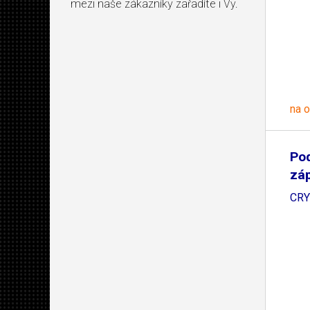
mezi naše zákazníky zařadíte i Vy.
na 
Po
záp
CRY