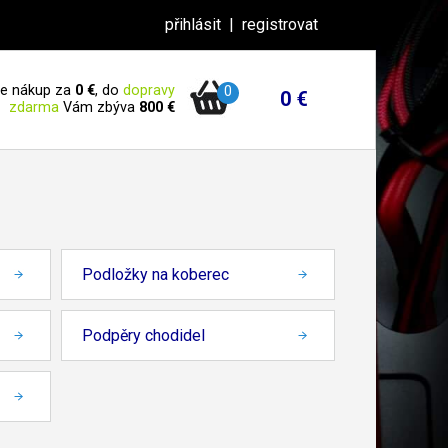
přihlásit
|
registrovat
 je nákup za
0 €
, do
dopravy
0
0 €
zdarma
Vám zbýva
800 €
Podložky na koberec
Podpěry chodidel