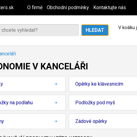
ers.sk
O firmě
Obchodní podmínky
Kontaktujte nás
V košíku
anceláři
ONOMIE V KANCELÁŘI
ky
Opěrky ke klávesnicím
ožky na podlahu
Podložky pod myš
ny
Zádové opěrky