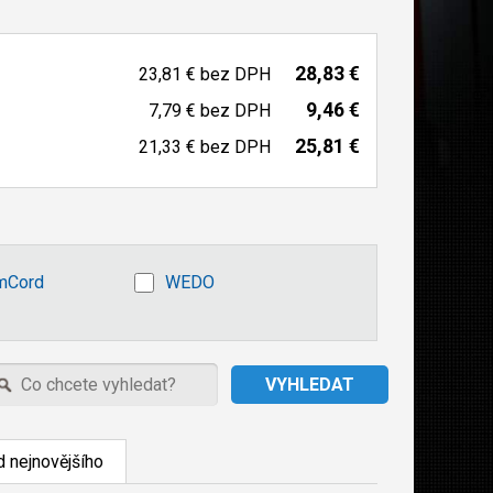
28,83 €
23,81 €
bez DPH
9,46 €
7,79 €
bez DPH
25,81 €
21,33 €
bez DPH
mCord
WEDO
 nejnovějšího