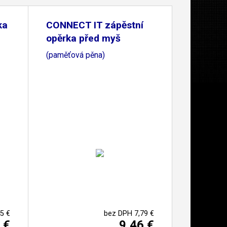
ka
CONNECT IT zápěstní
opěrka před myš
(paměťová pěna)
5 €
bez DPH 7,79 €
 €
9,46 €