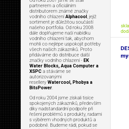
Od roku 2007 jsme se stali
partnerem a oficiálním
distributorem známé značky
vodního chlazení
Alphacool
, jejíž
sortiment je důležitou součástí
skl
našeho portfolia. Od roku 2008
dod
dále doplňujeme naší nabídku
vodního chlazení tak, abychom
mohli co nejlépe uspokojit potřeby
DE
všech našich zákazníků. Proto
přidáváme do distribuce další
myš
značky vodního chlazení -
EK
Water Blocks, Aqua Computer a
XSPC
a stáváme se
autorizovanými
resellery
Watercool, Phobya a
BitsPower
.
Od roku 2004 jsme získali tisíce
spokojených zákazníků, především
díky nadstandardní podpoře při
řešení problémů s produkty, radami
s výběrem vhodných produktů a
podobně. Budeme rádi, pokud se