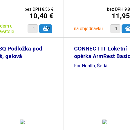
bez DPH 8,56 €
bez DPH 9,8
10,40 €
11,95
adem u
na objednávku
avatele
SQ Podložka pod
CONNECT IT Loketní
, gelová
opěrka ArmRest Basi
For Health, Šedá