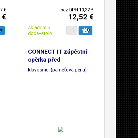
7 €
bez DPH 10,32 €
 €
12,52 €
skladem u
dodavatele
CONNECT IT zápěstní
c
opěrka před
klávesnici (paměťová pěna)