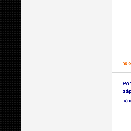
na 
Po
záp
pěn