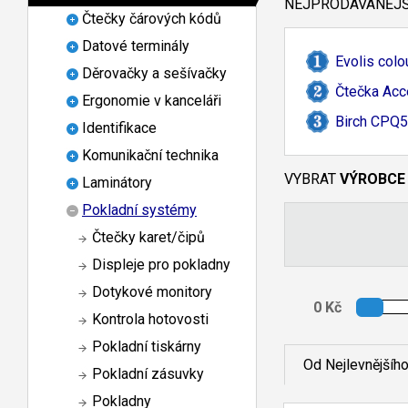
NEJPRODÁVANĚJŠÍ
Čtečky čárových kódů
Datové terminály
Evolis col
Děrovačky a sešívačky
Čtečka Acc
Ergonomie v kanceláři
Birch CPQ5
Identifikace
Komunikační technika
VYBRAT
VÝROBCE
Laminátory
Pokladní systémy
Čtečky karet/čipů
Displeje pro pokladny
Dotykové monitory
Kontrola hotovosti
Pokladní tiskárny
Od Nejlevnějšíh
Pokladní zásuvky
Pokladny