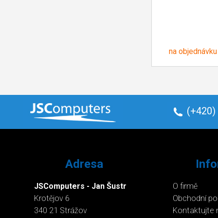
na objednávku
(+420)
Adresa
Inf
JSComputers - Jan Šustr
O firmě
Krotějov 6
Obchodní p
340 21 Strážov
Kontaktujte 