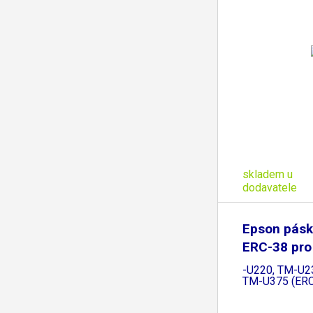
skladem u
dodavatele
Epson pásk
ERC-38 pro
TM
-U220, TM-U2
TM-U375 (ER