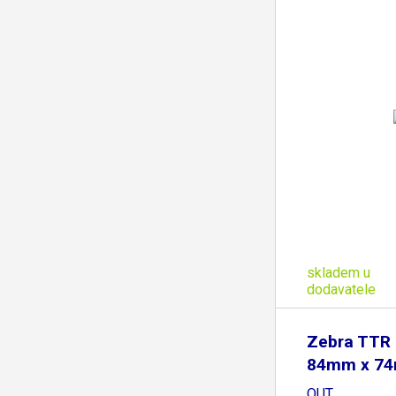
skladem u
dodavatele
Zebra TTR
84mm x 74m
návin
OUT