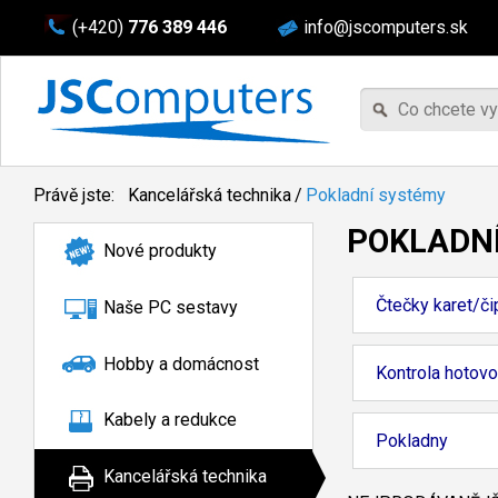
(+420)
776 389 446
info@jscomputers.sk
Právě jste:
Kancelářská technika
/
Pokladní systémy
POKLADN
Nové produkty
Čtečky karet/či
Naše PC sestavy
Hobby a domácnost
Kontrola hotovo
Kabely a redukce
Pokladny
Kancelářská technika