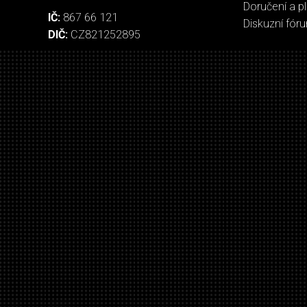
Doručení a p
IČ:
867 66 121
Diskuzní fór
DIČ:
CZ821252895