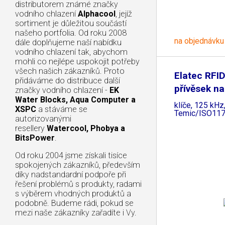
distributorem známé značky
vodního chlazení
Alphacool
, jejíž
sortiment je důležitou součástí
našeho portfolia. Od roku 2008
na objednávku
dále doplňujeme naší nabídku
vodního chlazení tak, abychom
mohli co nejlépe uspokojit potřeby
všech našich zákazníků. Proto
Elatec RFID
přidáváme do distribuce další
přívěsek na
značky vodního chlazení -
EK
Water Blocks, Aqua Computer a
klíče, 125 kHz
XSPC
a stáváme se
Temic/ISO11
autorizovanými
resellery
Watercool, Phobya a
BitsPower
.
Od roku 2004 jsme získali tisíce
spokojených zákazníků, především
díky nadstandardní podpoře při
řešení problémů s produkty, radami
s výběrem vhodných produktů a
podobně. Budeme rádi, pokud se
mezi naše zákazníky zařadíte i Vy.