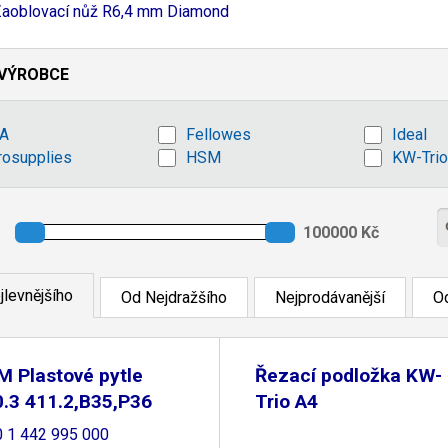
aoblovací nůž R6,
4 mm Diamond
VÝROBCE
A
Fellowes
Ideal
rosupplies
HSM
KW-Trio
jlevnějšího
Od Nejdražšího
Nejprodávanější
Od
 Plastové pytle
Řezací podložka KW-
.3 411.2,B35,P36
Trio A4
0 1 442 995 000