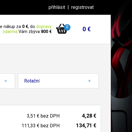
přihlásit
|
registrovat
 je nákup za
0 €
, do
dopravy
0
0 €
zdarma
Vám zbýva
800 €
Rotační
4,28 €
3,51 €
bez DPH
134,71 €
111,33 €
bez DPH