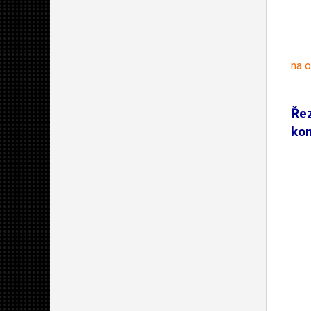
na 
Řez
ko