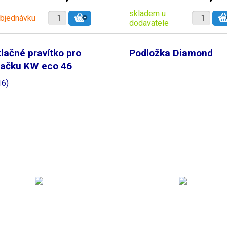
skladem u
objednávku
dodavatele
tlačné pravítko pro
Podložka Diamond
začku KW eco 46
16)