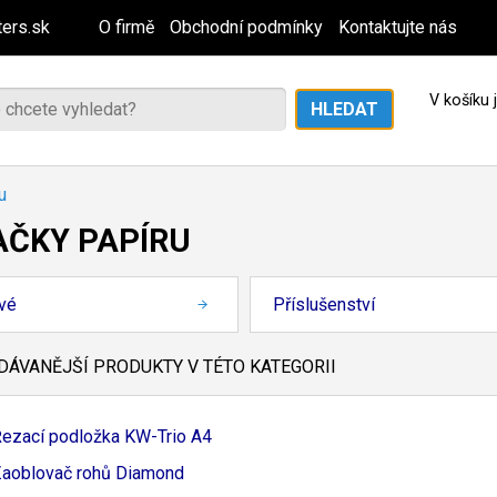
ers.sk
O firmě
Obchodní podmínky
Kontaktujte nás
V košíku
u
AČKY PAPÍRU
vé
Příslušenství
ÁVANĚJŠÍ PRODUKTY V TÉTO KATEGORII
ezací podložka KW-
Trio A4
aoblovač rohů Diamond