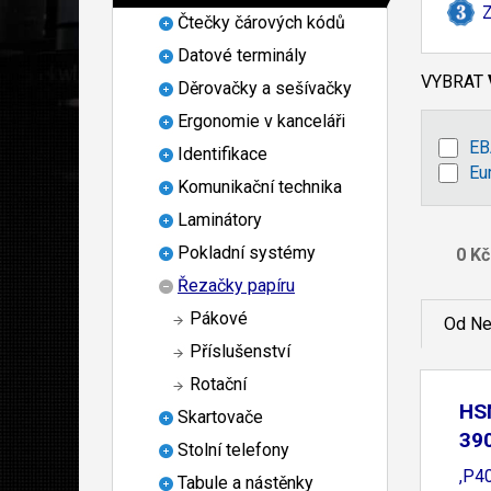
Z
Čtečky čárových kódů
Datové terminály
VYBRAT
Děrovačky a sešívačky
Ergonomie v kanceláři
EB
Identifikace
Eu
Komunikační technika
Laminátory
Pokladní systémy
Řezačky papíru
Pákové
Od Ne
Příslušenství
Rotační
HSM
Skartovače
390
Stolní telefony
,P4
Tabule a nástěnky