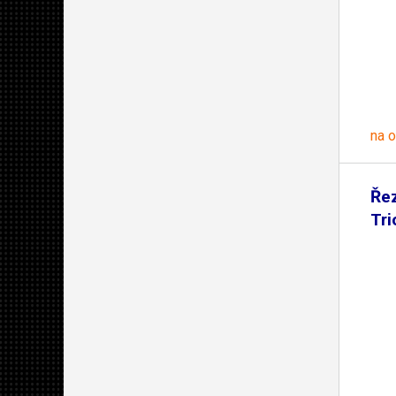
na 
Ře
Tri