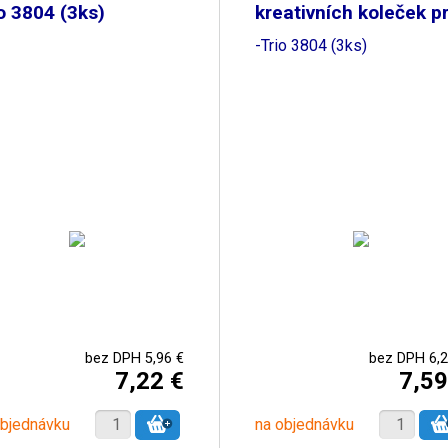
o 3804 (3ks)
kreativních koleček p
KW
-Trio 3804 (3ks)
bez DPH 5,96 €
bez DPH 6,2
7,22 €
7,59
objednávku
na objednávku