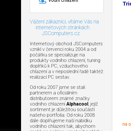
Vodní chlazení
Tri
Vážení zákazníci, vítáme Vás na
internetových stránkách
JSComputers.cz
Internetový obchod JSComputers
vznikl v červenci roku 2004 a od
počátku se specializuje na
produkty vodního chlazení, tuning
doplňků k PC, vzduchového
chlazení a v neposlední řadě taktéž
realizací PC sestav.
Od roku 2007 jsme se stali
partnerem a oficiálním
distributorem známé značky
vodního chlazení
Alphacool
, jejíž
sortiment je důležitou součástí
našeho portfolia. Od roku 2008
dále doplňujeme naší nabídku
na 
vodního chlazení tak, abychom