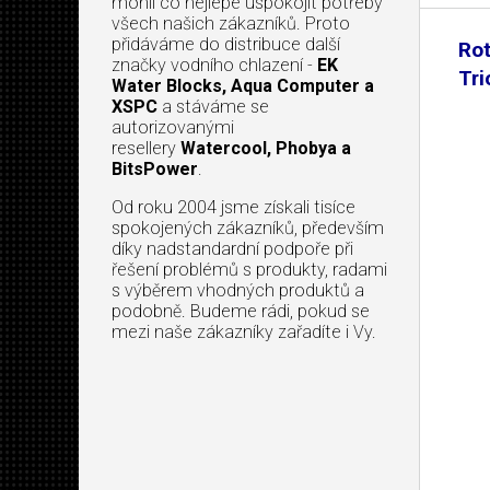
mohli co nejlépe uspokojit potřeby
všech našich zákazníků. Proto
přidáváme do distribuce další
Rot
značky vodního chlazení -
EK
Tri
Water Blocks, Aqua Computer a
XSPC
a stáváme se
autorizovanými
resellery
Watercool, Phobya a
BitsPower
.
Od roku 2004 jsme získali tisíce
spokojených zákazníků, především
díky nadstandardní podpoře při
řešení problémů s produkty, radami
s výběrem vhodných produktů a
podobně. Budeme rádi, pokud se
mezi naše zákazníky zařadíte i Vy.