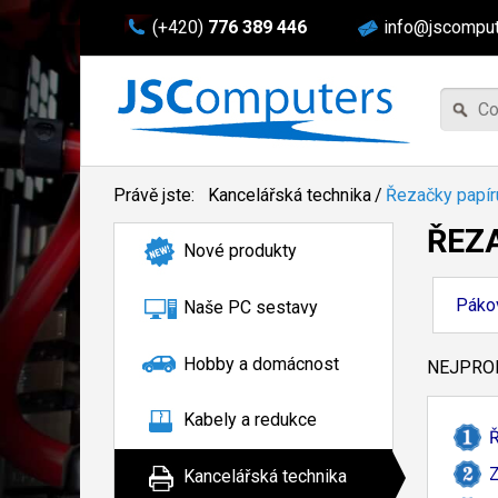
(+420)
776 389 446
info@jscomput
Právě jste:
Kancelářská technika
/
Řezačky papír
ŘEZ
Nové produkty
Páko
Naše PC sestavy
Hobby a domácnost
NEJPROD
Kabely a redukce
Ř
Z
Kancelářská technika