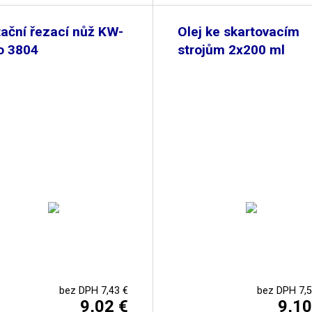
ační řezací nůž KW-
Olej ke skartovacím
o 3804
strojům 2x200 ml
bez DPH 7,43 €
bez DPH 7,5
9,02 €
9,10