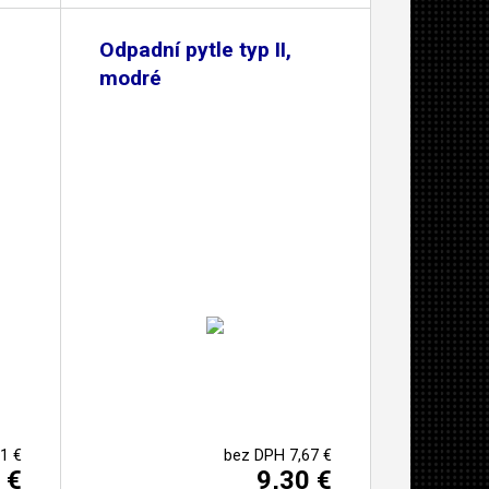
Odpadní pytle typ II,
modré
1 €
bez DPH 7,67 €
 €
9,30 €