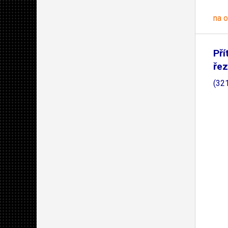
na 
Pří
ře
(32