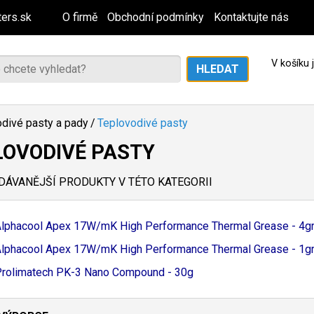
ers.sk
O firmě
Obchodní podmínky
Kontaktujte nás
V košíku
divé pasty a pady
/
Teplovodivé pasty
LOVODIVÉ PASTY
ÁVANĚJŠÍ PRODUKTY V TÉTO KATEGORII
lphacool Apex 17W/
mK High Performance Thermal Grease - 4g
lphacool Apex 17W/
mK High Performance Thermal Grease - 1g
rolimatech PK-
3 Nano Compound - 30g