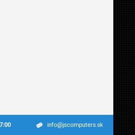
17:00
info@jscomputers.sk