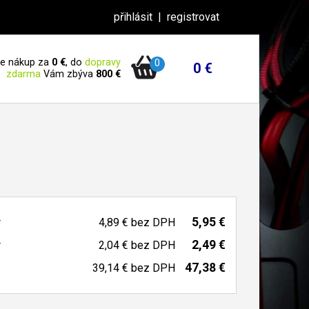
přihlásit
|
registrovat
 je nákup za
0 €
, do
dopravy
0
0 €
zdarma
Vám zbýva
800 €
5,95 €
r
4,89 €
bez DPH
2,49 €
r
2,04 €
bez DPH
47,38 €
39,14 €
bez DPH