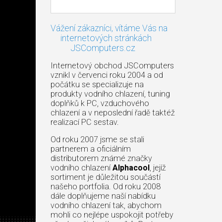
Vážení zákazníci, vítáme Vás na
internetových stránkách
JSComputers.cz
Internetový obchod JSComputers
vznikl v červenci roku 2004 a od
počátku se specializuje na
produkty vodního chlazení, tuning
doplňků k PC, vzduchového
chlazení a v neposlední řadě taktéž
realizací PC sestav.
Od roku 2007 jsme se stali
partnerem a oficiálním
distributorem známé značky
vodního chlazení
Alphacool
, jejíž
sortiment je důležitou součástí
našeho portfolia. Od roku 2008
dále doplňujeme naší nabídku
vodního chlazení tak, abychom
mohli co nejlépe uspokojit potřeby