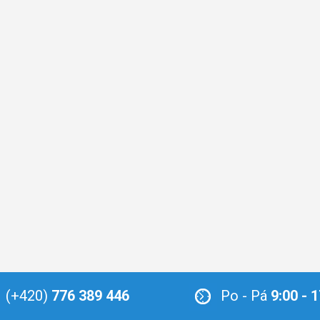
(+420)
776 389 446
Po - Pá
9:00 - 