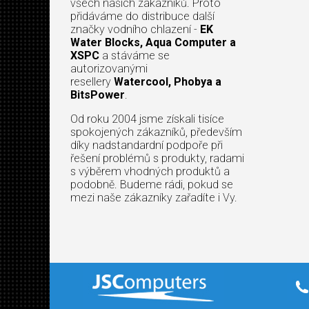
všech našich zákazníků. Proto
přidáváme do distribuce další
značky vodního chlazení -
EK
Water Blocks, Aqua Computer a
XSPC
a stáváme se
autorizovanými
resellery
Watercool, Phobya a
BitsPower
.
Od roku 2004 jsme získali tisíce
spokojených zákazníků, především
díky nadstandardní podpoře při
řešení problémů s produkty, radami
s výběrem vhodných produktů a
podobně. Budeme rádi, pokud se
mezi naše zákazníky zařadíte i Vy.