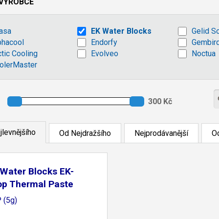
VÝROBCE
asa
EK Water Blocks
Gelid S
phacool
Endorfy
Gembir
ctic Cooling
Evolveo
Noctua
olerMaster
jlevnějšího
Od Nejdražšího
Nejprodávanější
Od
Water Blocks EK-
op Thermal Paste
 (5g)