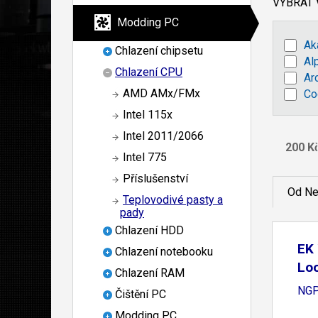
VYBRAT
Modding PC
Ak
Chlazení chipsetu
Al
Chlazení CPU
Ar
AMD AMx/FMx
Co
Intel 115x
Intel 2011/2066
Intel 775
Příslušenství
Od Ne
Teplovodivé pasty a
pady
Chlazení HDD
EK 
Chlazení notebooku
Lo
Chlazení RAM
NGP
Čištění PC
Modding PC