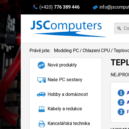
(+420)
776 389 446
info@jscomput
Právě jste:
Modding PC
/
Chlazení CPU
/
Teplovo
TEP
Nové produkty
NEJPROD
Naše PC sestavy
A
Hobby a domácnost
A
Kabely a redukce
P
Kancelářská technika