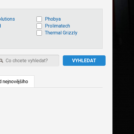
olutions
Phobya
d
Prolimatech
Thermal Grizzly
 nejnovějšího