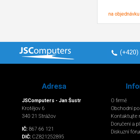
na objednávku
(+420)
Adresa
Inf
JSComputers - Jan Šustr
O firmě
Krotějov 6
Obchodní p
340 21 Strážov
Kontaktujte 
Doručení a p
IČ:
867 66 121
Diskuzní fór
DIČ:
CZ821252895