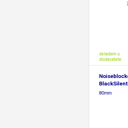
skladem u
dodavatele
Noiseblock
BlackSilen
bulk -
80mm