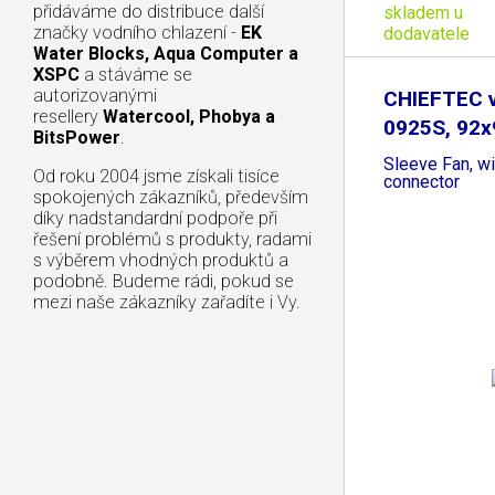
přidáváme do distribuce další
skladem u
značky vodního chlazení -
EK
dodavatele
Water Blocks, Aqua Computer a
XSPC
a stáváme se
autorizovanými
CHIEFTEC v
resellery
Watercool, Phobya a
0925S, 92
BitsPower
.
Sleeve Fan, wi
Od roku 2004 jsme získali tisíce
connector
spokojených zákazníků, především
díky nadstandardní podpoře při
řešení problémů s produkty, radami
s výběrem vhodných produktů a
podobně. Budeme rádi, pokud se
mezi naše zákazníky zařadíte i Vy.