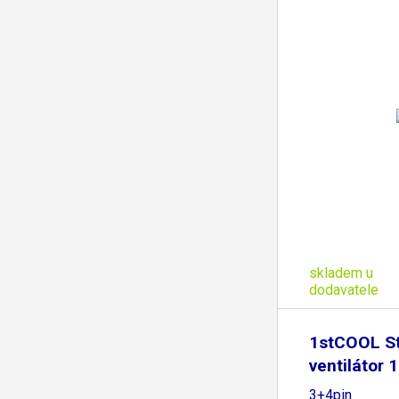
skladem u
dodavatele
1stCOOL St
ventilátor 
3+4pin