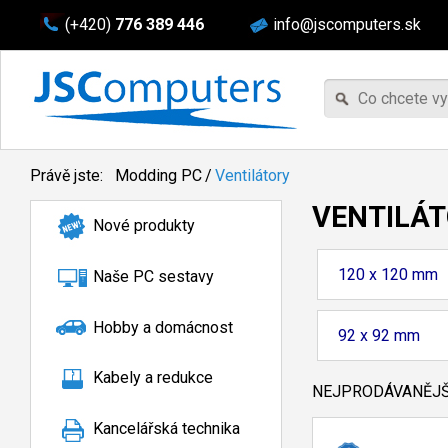
(+420)
776 389 446
info@jscomputers.sk
Právě jste:
Modding PC
/
Ventilátory
VENTILÁ
Nové produkty
120 x 120 mm
Naše PC sestavy
Hobby a domácnost
92 x 92 mm
Kabely a redukce
NEJPRODÁVANĚJŠÍ
Kancelářská technika