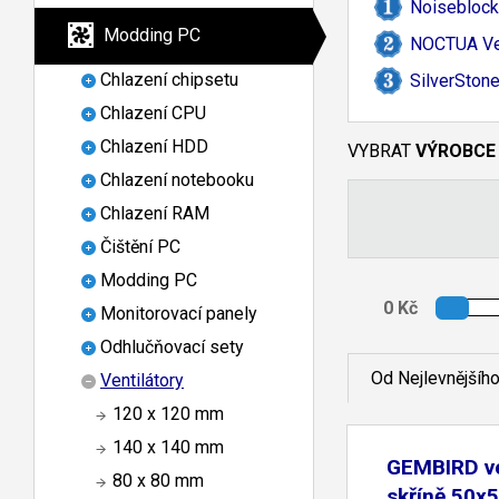
Noiseblock
Modding PC
NOCTUA Ven
Chlazení chipsetu
SilverSton
Chlazení CPU
Chlazení HDD
VYBRAT
VÝROBCE
Chlazení notebooku
Chlazení RAM
Čištění PC
Modding PC
Monitorovací panely
Odhlučňovací sety
Od Nejlevnějšíh
Ventilátory
120 x 120 mm
140 x 140 mm
GEMBIRD ve
80 x 80 mm
skříně 50x