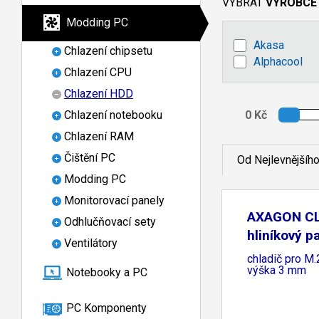
VYBRAT
VÝROBCE
Modding PC
Akasa
Chlazení chipsetu
Alphacool
Chlazení CPU
Chlazení HDD
Chlazení notebooku
Chlazení RAM
Čištění PC
Od Nejlevnějšíh
Modding PC
Monitorovací panely
AXAGON CL
Odhlučňovací sety
hliníkový p
Ventilátory
chladič pro M
výška 3 mm
Notebooky a PC
PC Komponenty