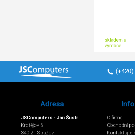
skladem u
výrobce
(+420)
Adresa
Inf
JSComputers - Jan Šustr
O firmě
Krotějov 6
Obchodní p
340 21 Strážov
Kontaktujte 