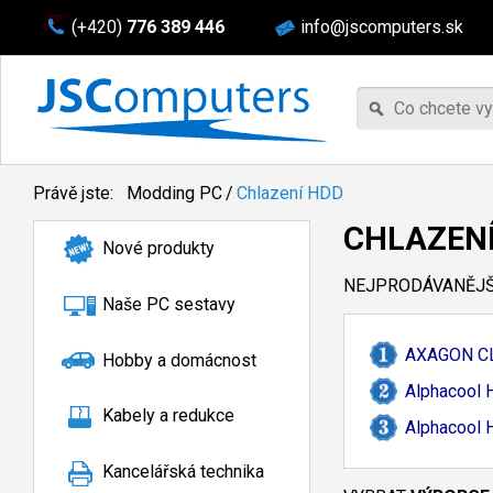
(+420)
776 389 446
info@jscomputers.sk
Právě jste:
Modding PC
/
Chlazení HDD
CHLAZEN
Nové produkty
NEJPRODÁVANĚJŠÍ
Naše PC sestavy
AXAGON C
Hobby a domácnost
Alphacool 
Kabely a redukce
Alphacool 
Kancelářská technika