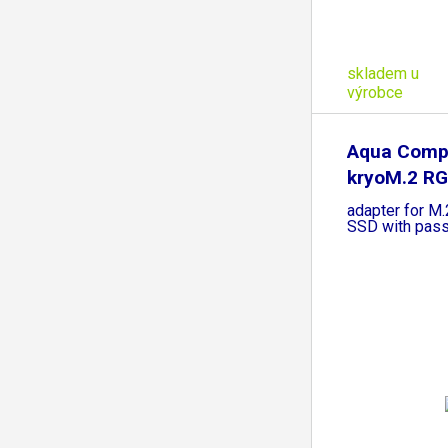
skladem u
výrobce
Aqua Comp
kryoM.2 RG
x4
adapter for M
SSD with pass