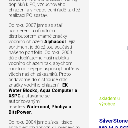
doplňků k PC, vzduchového
chlazení a v neposlední řadě taktéž
realizací PC sestav.
Od roku 2007 jsme se stali
partnerem a oficiálním
distributorem známé značky
vodního chlazení
Alphacool
, jejíž
sortiment je důležitou součástí
našeho portfolia. Od roku 2008
dále doplňujeme naší nabídku
vodního chlazení tak, abychom
mohli co nejlépe uspokojit potřeby
všech našich zákazníků. Proto
přidáváme do distribuce další
značky vodního chlazení -
EK
Water Blocks, Aqua Computer a
XSPC
a stáváme se
skladem u
autorizovanými
výrobce
resellery
Watercool, Phobya a
BitsPower
.
SilverSton
Od roku 2004 jsme získali tisíce
spokojených zákazníků, především