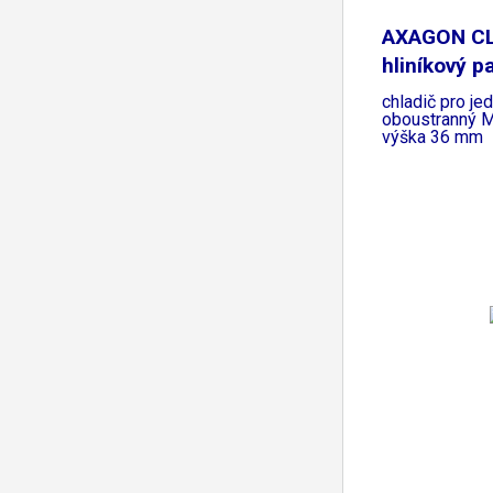
AXAGON C
hliníkový p
chladič pro jed
oboustranný M
výška 36 mm