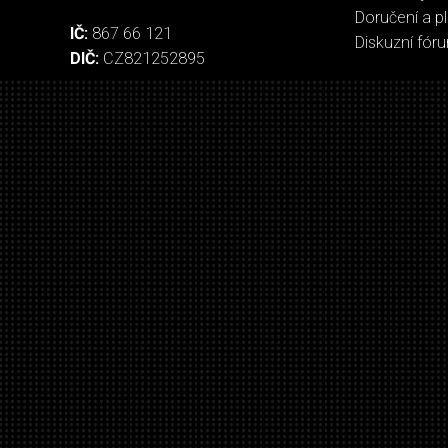
Doručení a p
IČ:
867 66 121
Diskuzní fór
DIČ:
CZ821252895