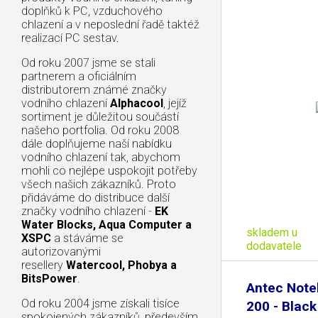
doplňků k PC, vzduchového
chlazení a v neposlední řadě taktéž
realizací PC sestav.
Od roku 2007 jsme se stali
partnerem a oficiálním
distributorem známé značky
vodního chlazení
Alphacool
, jejíž
sortiment je důležitou součástí
našeho portfolia. Od roku 2008
dále doplňujeme naší nabídku
vodního chlazení tak, abychom
mohli co nejlépe uspokojit potřeby
všech našich zákazníků. Proto
přidáváme do distribuce další
značky vodního chlazení -
EK
Water Blocks, Aqua Computer a
skladem u
XSPC
a stáváme se
dodavatele
autorizovanými
resellery
Watercool, Phobya a
BitsPower
.
Antec Note
Od roku 2004 jsme získali tisíce
200 - Black
spokojených zákazníků, především