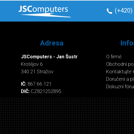
(+420)
Adresa
Inf
JSComputers - Jan Šustr
O firmě
Krotějov 6
Obchodní p
340 21 Strážov
Kontaktujte 
Doručení a p
IČ:
867 66 121
Diskuzní fór
DIČ:
CZ821252895