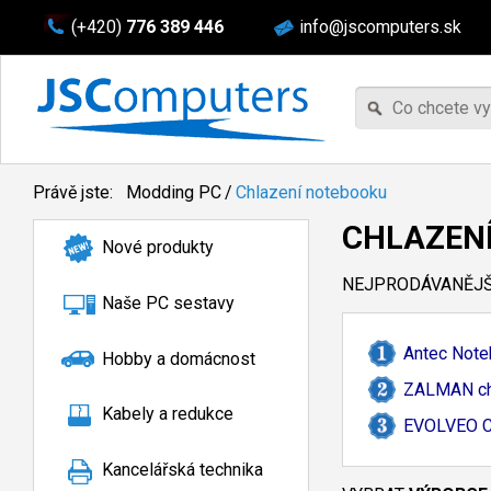
(+420)
776 389 446
info@jscomputers.sk
Právě jste:
Modding PC
/
Chlazení notebooku
CHLAZEN
Nové produkty
NEJPRODÁVANĚJŠÍ
Naše PC sestavy
Antec Note
Hobby a domácnost
ZALMAN chl
Kabely a redukce
EVOLVEO Ch
Kancelářská technika