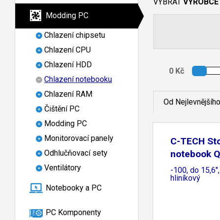
VYBRAT
VÝROBCE
Modding PC
Chlazení chipsetu
Chlazení CPU
Chlazení HDD
Chlazení notebooku
Chlazení RAM
Od Nejlevnějšíh
Čištění PC
Modding PC
Monitorovací panely
C-TECH Sto
Odhlučňovací sety
notebook Q
Ventilátory
-100, do 15,6",
hliníkový
Notebooky a PC
PC Komponenty