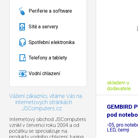
Periferie a software
Sítě a servery
Spotřební elektronika
Telefony a tablety
Vodní chlazení
skladem u
dodavatele
Vážení zákazníci, vítáme Vás na
internetových stránkách
GEMBIRD P
JSComputers.cz
pod notebo
Internetový obchod JSComputers
2F15
-05, pro noteb
vznikl v červenci roku 2004 a od
LED, černý
počátku se specializuje na
produkty vodního chlazení, tuning