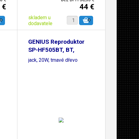
 €
44 €
skladem u
dodavatele
GENIUS Reproduktor
SP-HF505BT, BT,
3.5mm
jack, 20W, tmavé dřevo