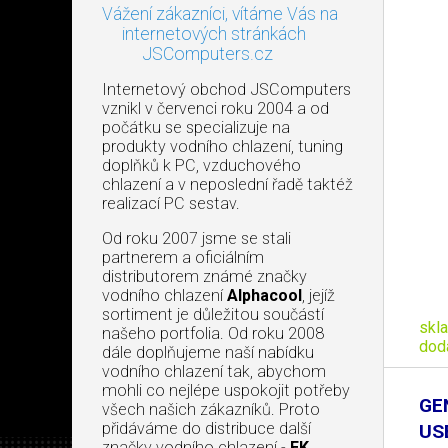
Vážení zákazníci, vítáme Vás na
internetových stránkách
JSComputers.cz
Internetový obchod JSComputers
vznikl v červenci roku 2004 a od
počátku se specializuje na
produkty vodního chlazení, tuning
doplňků k PC, vzduchového
chlazení a v neposlední řadě taktéž
realizací PC sestav.
Od roku 2007 jsme se stali
partnerem a oficiálním
distributorem známé značky
vodního chlazení
Alphacool
, jejíž
sortiment je důležitou součástí
skl
našeho portfolia. Od roku 2008
dod
dále doplňujeme naší nabídku
vodního chlazení tak, abychom
mohli co nejlépe uspokojit potřeby
GE
všech našich zákazníků. Proto
přidáváme do distribuce další
US
značky vodního chlazení -
EK