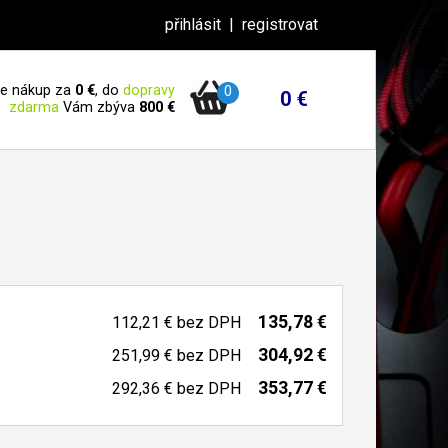
přihlásit
|
registrovat
 je nákup za
0 €
, do
dopravy
0
0 €
zdarma
Vám zbýva
800 €
135,78 €
112,21 €
bez DPH
304,92 €
251,99 €
bez DPH
353,77 €
292,36 €
bez DPH