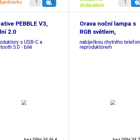
objednávku
dodavatele
ative PEBBLE V3,
Orava noční lampa s
lní 2.0
RGB světlem,
roduktory s USB-C a
nabíječkou chytrého telefon
tooth 5.0 - bílé
reproduktorem
bez DPH 34,46 €
bez DPH 34,7