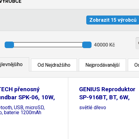
VÝROBCE
jlevnějšího
Od Nejdražšího
Nejprodávanější
Od
TECH přenosný
GENIUS Reproduktor
undbar SPK-06, 10W,
SP-916BT, BT, 6W,
tooth, USB, microSD,
světlé dřevo
io, baterie 1200mAh