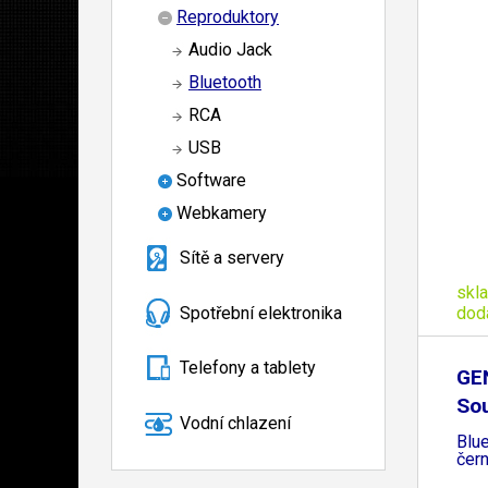
Reproduktory
Audio Jack
Bluetooth
RCA
USB
Software
Webkamery
Sítě a servery
skl
Spotřební elektronika
dod
Telefony a tablety
GEN
So
Vodní chlazení
Blue
čer