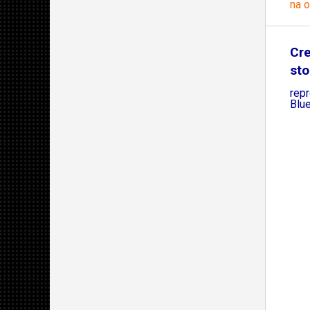
na 
Cre
sto
rep
Blue