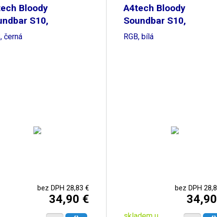
tech Bloody
A4tech Bloody
undbar S10,
Soundbar S10,
etooth,
Bluetooth,
, černá
RGB, bílá
bez DPH 28,83 €
bez DPH 28,8
34,90 €
34,90
skladem u