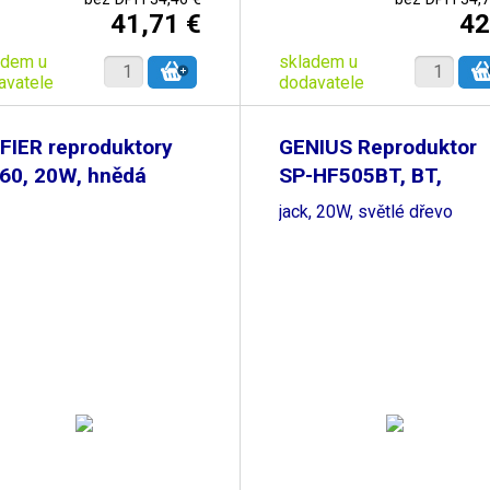
41,71 €
42
adem u
skladem u
avatele
dodavatele
FIER reproduktory
GENIUS Reproduktor
60, 20W, hnědá
SP-HF505BT, BT,
3.5mm
jack, 20W, světlé dřevo