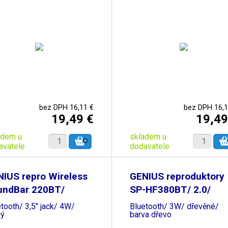
bez DPH 16,11 €
bez DPH 16,1
19,49 €
19,49
adem u
skladem u
avatele
dodavatele
IUS repro Wireless
GENIUS reproduktory
undBar 220BT/
SP-HF380BT/ 2.0/
tooth/ 3,5" jack/ 4W/
Bluetooth/ 3W/ dřevěné/
ný
barva dřevo