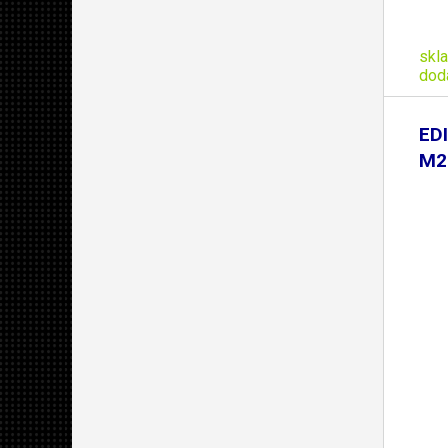
skl
dod
EDI
M2