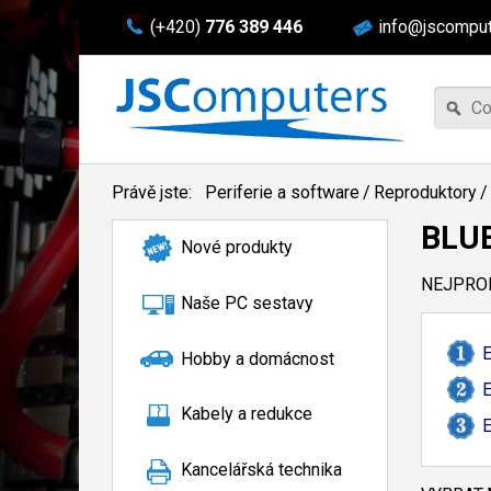
(+420)
776 389 446
info@jscomput
Právě jste:
Periferie a software
/
Reproduktory
/
BLU
Nové produkty
NEJPROD
Naše PC sestavy
E
Hobby a domácnost
E
Kabely a redukce
E
Kancelářská technika