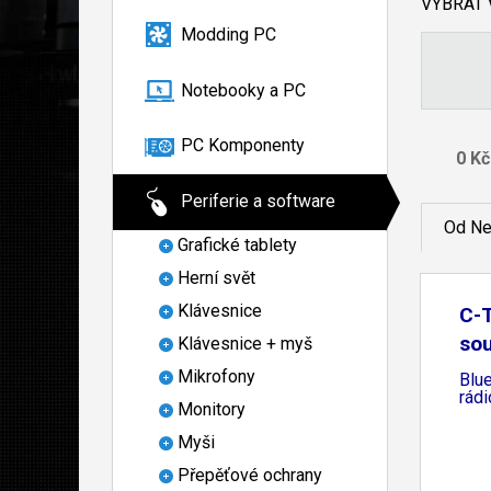
VYBRAT
Modding PC
Notebooky a PC
PC Komponenty
Periferie a software
Od Ne
Grafické tablety
Herní svět
Klávesnice
C-
so
Klávesnice + myš
Mikrofony
Blue
rád
Monitory
Myši
Přepěťové ochrany