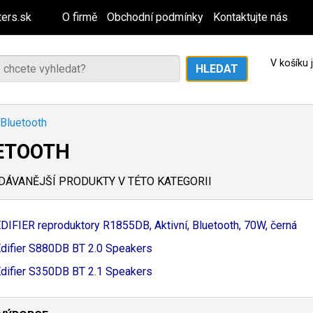
ers.sk
O firmě
Obchodní podmínky
Kontaktujte nás
V košíku
Bluetooth
ETOOTH
ÁVANĚJŠÍ PRODUKTY V TÉTO KATEGORII
DIFIER reproduktory R1855DB, Aktivní, Bluetooth, 70W, černá
difier S880DB BT 2.
0 Speakers
difier S350DB BT 2.
1 Speakers