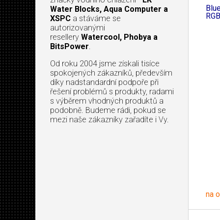
Blue
Water Blocks, Aqua Computer a
RGB
XSPC
a stáváme se
autorizovanými
resellery
Watercool, Phobya a
BitsPower
.
Od roku 2004 jsme získali tisíce
spokojených zákazníků, především
díky nadstandardní podpoře při
řešení problémů s produkty, radami
s výběrem vhodných produktů a
podobně. Budeme rádi, pokud se
mezi naše zákazníky zařadíte i Vy.
na 