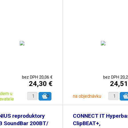
bez DPH 20,06 €
bez DPH 20,2
24,30 €
24,51
adem u
na objednávku
avatele
NIUS reproduktory
CONNECT IT Hyperba
B SoundBar 200BT/
ClipBEAT+,