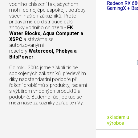
Radeon RX 6
vodního chlazení tak, abychom
GamingX + Ba
mohli co nejlépe uspokojit potřeby
všech našich zákazníků. Proto
přidáváme do distribuce další
značky vodního chlazení -
EK
Water Blocks, Aqua Computer a
XSPC
a stáváme se
autorizovanými
resellery
Watercool, Phobya a
BitsPower
.
Od roku 2004 jsme získali tisíce
spokojených zákazníků, především
díky nadstandardní podpoře při
řešení problémů s produkty, radami
s výběrem vhodných produktů a
podobně. Budeme rádi, pokud se
mezi naše zákazníky zařadíte i Vy.
skladem u
výrobce