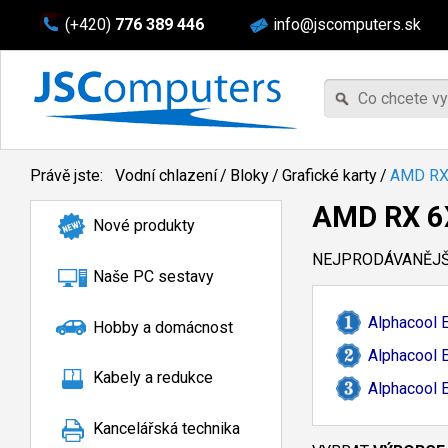
(+420)
776 389 446
info@jscomputers.sk
Právě jste:
Vodní chlazení
/
Bloky
/
Grafické karty
/
AMD RX
AMD RX 6
Nové produkty
NEJPRODÁVANĚJŠÍ
Naše PC sestavy
Alphacool 
Hobby a domácnost
Alphacool 
Kabely a redukce
Alphacool 
Kancelářská technika