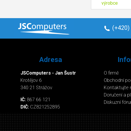
výrobce
(+420)
Adresa
Inf
JSComputers - Jan Šustr
O firmě
Krotějov 6
Obchodní p
340 21 Strážov
Kontaktujte 
Doručení a p
IČ:
867 66 121
Diskuzní fór
DIČ:
CZ821252895