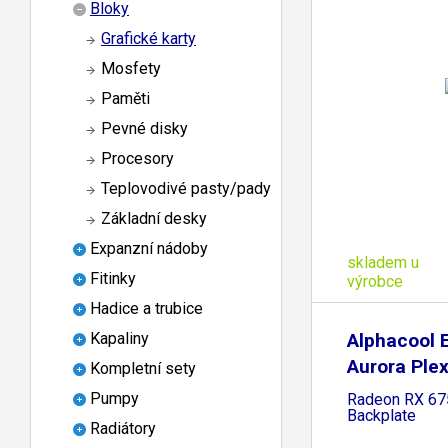
Bloky
Grafické karty
Mosfety
Paměti
Pevné disky
Procesory
Teplovodivé pasty/pady
Základní desky
Expanzní nádoby
skladem u
Fitinky
výrobce
Hadice a trubice
Alphacool 
Kapaliny
Aurora Ple
Kompletní sety
Pumpy
Radeon RX 67
Backplate
Radiátory