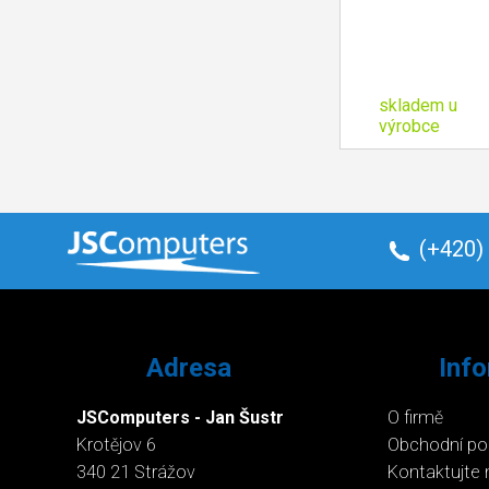
skladem u
výrobce
(+420)
Adresa
Inf
JSComputers - Jan Šustr
O firmě
Krotějov 6
Obchodní p
340 21 Strážov
Kontaktujte 