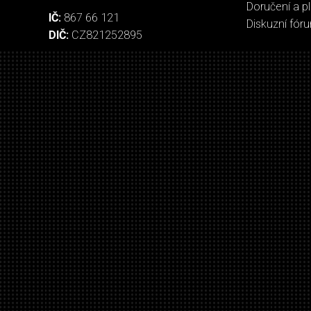
Doručení a p
IČ:
867 66 121
Diskuzní fór
DIČ:
CZ821252895