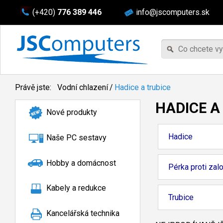
(+420)
776 389 446
info@jscomputers.sk
Právě jste:
Vodní chlazení
/
Hadice a trubice
HADICE A
Nové produkty
Hadice
Naše PC sestavy
Hobby a domácnost
Pérka proti zal
Kabely a redukce
Trubice
Kancelářská technika