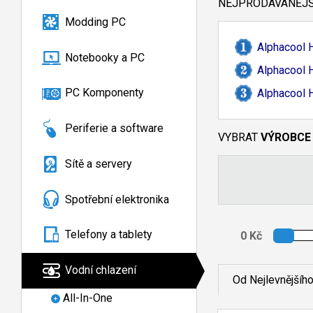
NEJPRODÁVANĚJŠÍ
Modding PC
Alphacool 
Notebooky a PC
Alphacool 
PC Komponenty
Alphacool 
Periferie a software
VYBRAT
VÝROBCE
Sítě a servery
Spotřební elektronika
Telefony a tablety
Vodní chlazení
Od Nejlevnějšíh
All-In-One